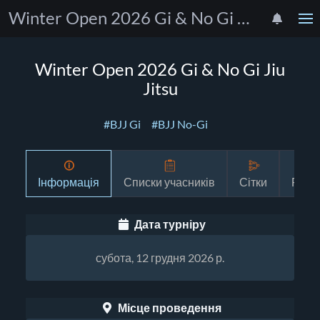
Winter Open 2026 Gi & No Gi Jiu Jitsu
Winter Open 2026 Gi & No Gi Jiu
Jitsu
#BJJ Gi
#BJJ No-Gi
Інформація
Списки учасників
Сітки
Розк
Дата турніру
субота, 12 грудня 2026 р.
Місце проведення