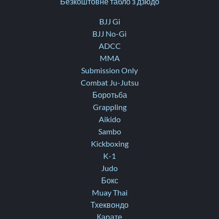
Безкоштовне табло з дзюдо
BJJ Gi
BJJ No-Gi
ADCC
MMA
Submission Only
Combat Ju-Jutsu
Боротьба
Grappling
Aikido
Sambo
Kickboxing
K-1
Judo
Бокс
Muay Thai
Тхеквондо
Карате