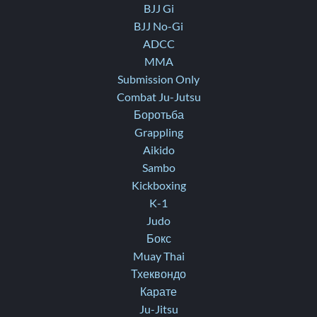
BJJ Gi
BJJ No-Gi
ADCC
MMA
Submission Only
Combat Ju-Jutsu
Боротьба
Grappling
Aikido
Sambo
Kickboxing
K-1
Judo
Бокс
Muay Thai
Тхеквондо
Карате
Ju-Jitsu