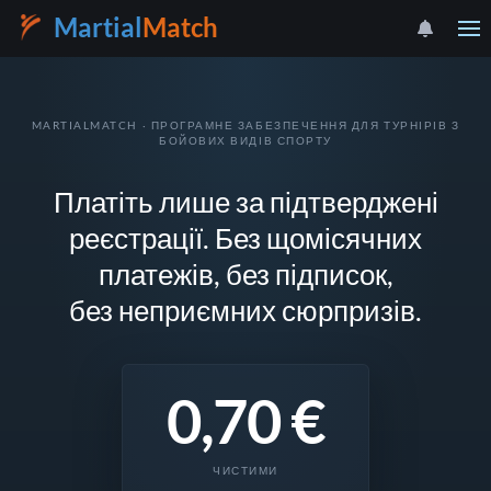
Martial
Match
MARTIALMATCH · ПРОГРАМНЕ ЗАБЕЗПЕЧЕННЯ ДЛЯ ТУРНІРІВ З
БОЙОВИХ ВИДІВ СПОРТУ
Платіть лише за підтверджені
реєстрації. Без щомісячних
платежів, без підписок,
без неприємних сюрпризів.
0,70 €
ЧИСТИМИ