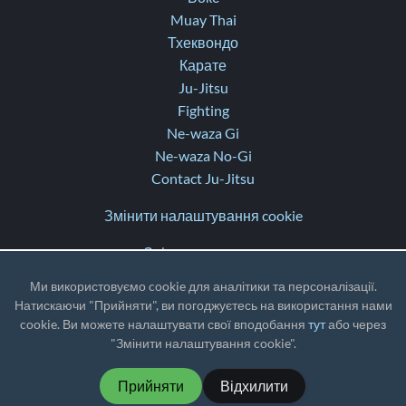
Muay Thai
Тхеквондо
Карате
Ju-Jitsu
Fighting
Ne-waza Gi
Ne-waza No-Gi
Contact Ju-Jitsu
Змінити налаштування cookie
Зв’язатися з нами
Допомога
Ми використовуємо cookie для аналітики та персоналізації.
Нотатки про оновлення
Натискаючи "Прийняти", ви погоджуєтесь на використання нами
cookie. Ви можете налаштувати свої вподобання
тут
або через
TZ
: UTC
"Змінити налаштування cookie".
Прийняти
Відхилити