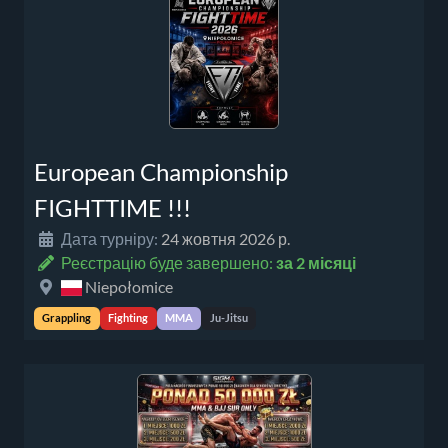
European Championship
FIGHTTIME !!!
Дата турніру:
24 жовтня 2026 р.
Реєстрацію буде завершено:
за 2 місяці
Niepołomice
Grappling
Fighting
MMA
Ju-Jitsu