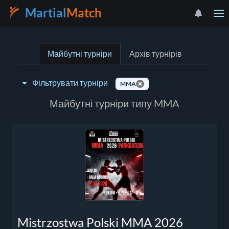
Martial
Match
Майбутні турніри
Архів турнірів
Фільтрувати турніри
MMA
Тип турніру:
Майбутні турніри типу MMA
Оберіть країну
Mistrzostwa Polski MMA 2026