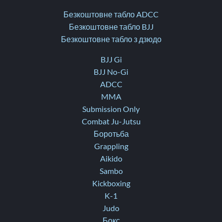
Безкоштовне табло ADCC
Безкоштовне табло BJJ
Безкоштовне табло з дзюдо
BJJ Gi
BJJ No-Gi
ADCC
MMA
Submission Only
Combat Ju-Jutsu
Боротьба
Grappling
Aikido
Sambo
Kickboxing
K-1
Judo
Бокс