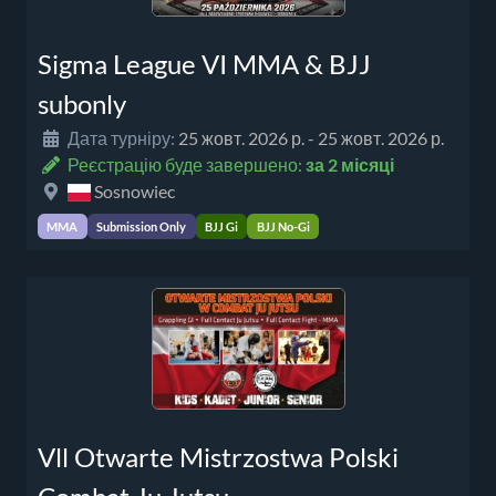
Sigma League VI MMA & BJJ
subonly
Дата турніру:
25 жовт. 2026 р. - 25 жовт. 2026 р.
Реєстрацію буде завершено:
за 2 місяці
Sosnowiec
MMA
Submission Only
BJJ Gi
BJJ No-Gi
Vll Otwarte Mistrzostwa Polski