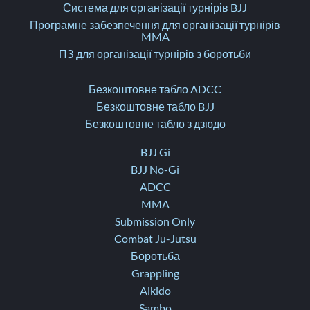
Система для організації турнірів BJJ
Програмне забезпечення для організації турнірів
MMA
ПЗ для організації турнірів з боротьби
Безкоштовне табло ADCC
Безкоштовне табло BJJ
Безкоштовне табло з дзюдо
BJJ Gi
BJJ No-Gi
ADCC
MMA
Submission Only
Combat Ju-Jutsu
Боротьба
Grappling
Aikido
Sambo