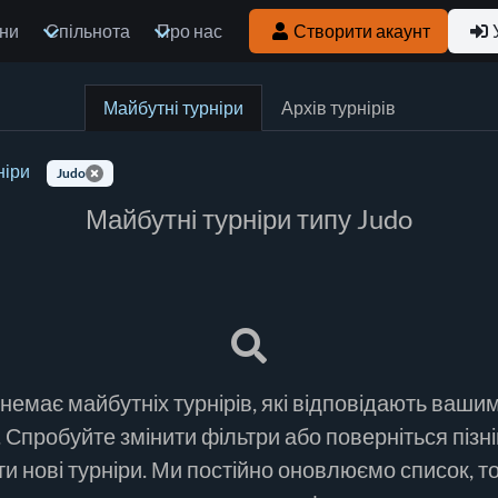
ни
Спільнота
Про нас
Створити акаунт
Майбутні турніри
Архів турнірів
ніри
Judo
Майбутні турніри типу Judo
немає майбутніх турнірів, які відповідають ваши
 Спробуйте змінити фільтри або поверніться пізн
и нові турніри. Ми постійно оновлюємо список, т