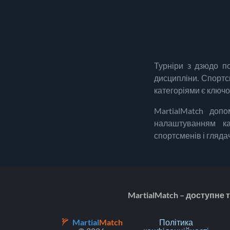
Турніри з дзюдо по
дисципліни. Спортсм
категоріями є ключ
MartialMatch доп
налаштуванням ка
спортсменів і глядач
MartialMatch – доступне
Martial
Match
Політика