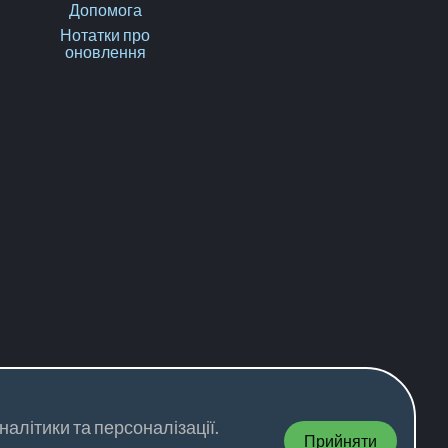
Допомога
Нотатки про
оновлення
алітики та персоналізації.
Прийняти