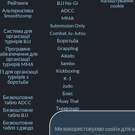
налаштування
Рейтинги
BJJ No-Gi
cookie
Альтернатива
ADCC
Smoothcomp
MMA
Submission Only
Система для
Combat Ju-Jutsu
організації
Боротьба
турнірів BJJ
Grappling
Програмне
забезпечення для
Aikido
організації
Sambo
турнірів MMA
Kickboxing
З для організації
турнірів з
K-1
боротьби
Judo
Бокс
Безкоштовне
Muay Thai
табло ADCC
Тхеквондо
Безкоштовне
табло BJJ
Карате
Безкоштовне
Ju-Jitsu
табло з дзюдо
Ми використовуємо cookie для ан
Fighting