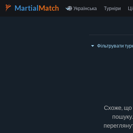
Martial
Match
Українська
Турніри
Ці
Фільтрувати тур
Тип турніру:
Оберіть країну
Схоже, що 
пошуку.
переглянут