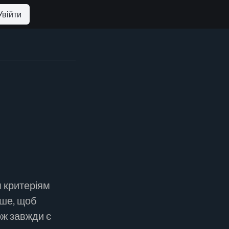
Увійти
м критеріям
іше, щоб
ож завжди є