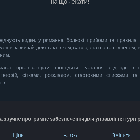
на що чекати!
єднують кидки, утримання, больові прийоми та правила, 
енів зазвичай ділять за віком, вагою, статтю та ступенем, 
овим.
омагає організаторам проводити змагання з дзюдо з он
тегорій, сітками, розкладом, стартовими списками та
ів.
 та зручне програмне забезпечення для управління турні
Ціни
BJJ Gi
Змінити