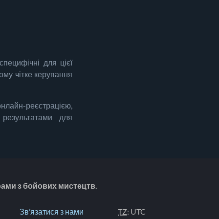
специфічні для цієї
тому чітке керування
лайн-реєстрацією,
 результатами для
рами з бойових мистецтв.
Зв’язатися з нами
TZ
: UTC