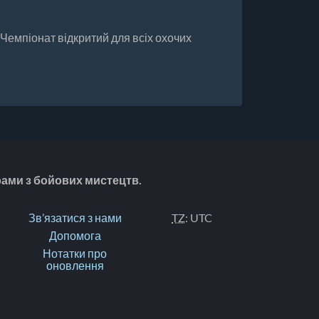
Чемпіонат відкритий для всіх охочих
рами з бойових мистецтв.
Зв’язатися з нами
TZ
: UTC
Допомога
Нотатки про
оновлення