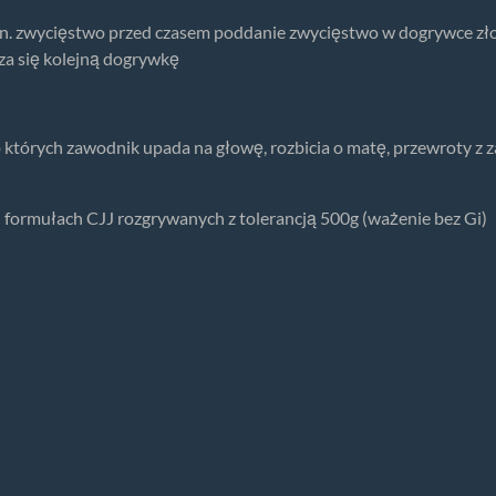
in. zwycięstwo przed czasem poddanie zwycięstwo w dogrywce zł
za się kolejną dogrywkę
po których zawodnik upada na głowę, rozbicia o matę, przewroty z
ormułach CJJ rozgrywanych z tolerancją 500g (ważenie bez Gi)