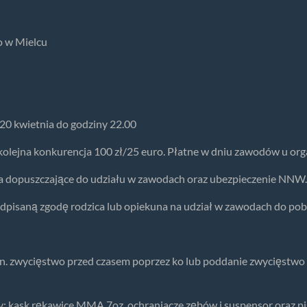
o w Mielcu
 20 kwietnia do godziny 22.00
 kolejna konkurencja 100 zł/25 euro. Płatne w dniu zawodów u org
a dopuszczające do udziału w zawodach oraz ubezpieczenie NNW.
pisaną zgodę rodzica lub opiekuna na udział w zawodach do pobr
in. zwycięstwo przed czasem poprzez ko lub poddanie zwycięstw
: kask,rękawice MMA 7oz, ochraniacze zębów i suspensor oraz pi