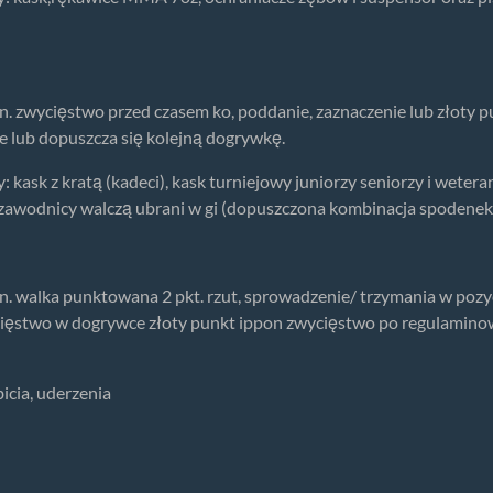
n. zwycięstwo przed czasem ko, poddanie, zaznaczenie lub złoty
 lub dopuszcza się kolejną dogrywkę.
kask z kratą (kadeci), kask turniejowy juniorzy seniorzy i wetera
awodnicy walczą ubrani w gi (dopuszczona kombinacja spodenek i
n. walka punktowana 2 pkt. rzut, sprowadzenie/ trzymania w pozyc
ięstwo w dogrywce złoty punkt ippon zwycięstwo po regulaminow
icia, uderzenia