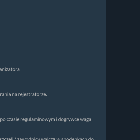
anizatora
ania na rejestratorze.
o po czasie regulaminowym i dogrywce waga
szczeli * zawodnicy walczą w spodenkach do