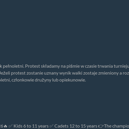
k pełnoletni. Protest składamy na piśmie w czasie trwania turnie
eżeli protest zostanie uznany wynik walki zostaje zmieniony a ro
letni, członkowie drużyny lub opiekunowie.
 ✅ Kids 6 to 11 years ✅ Cadets 12 to 15 years 👉The championsh