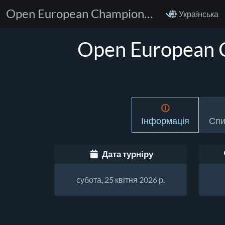
Open European Championships for Children and Cadets CJJ
Українська
Open European C
Інформація
Спи
Дата турніру
субота, 25 квітня 2026 р.