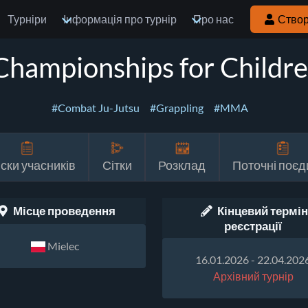
Турніри
Інформація про турнір
Про нас
Створ
hampionships for Childre
#Combat Ju-Jutsu
#Grappling
#MMA
ски учасників
Сітки
Розклад
Поточні поєд
Місце проведення
Кінцевий термін
реєстрації
Mielec
16.01.2026 - 22.04.202
Архівний турнір