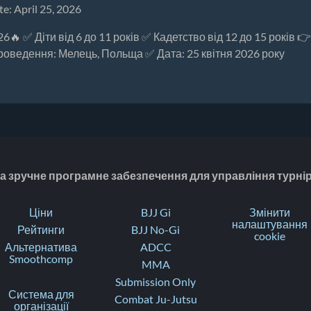
te: April 25, 2026
🔥 ✅ Діти від 6 до 11 років ✅ Кадетство від 12 до 15 років 
 проведення: Мелець, Польща ✅ Дата: 25 квітня 2026 року
 та зручне програмне забезпечення для управління турні
Ціни
BJJ Gi
Змінити
налаштування
Рейтинги
BJJ No-Gi
cookie
Альтернатива
ADCC
Smoothcomp
MMA
Submission Only
Система для
Combat Ju-Jutsu
організації