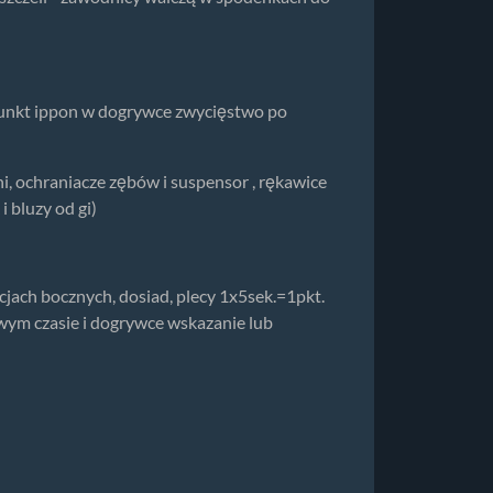
 punkt ippon w dogrywce zwycięstwo po
ni, ochraniacze zębów i suspensor , rękawice
 bluzy od gi)
jach bocznych, dosiad, plecy 1x5sek.=1pkt.
ym czasie i dogrywce wskazanie lub