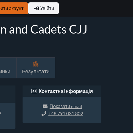
ити акаунт
Увійти
n and Cadets CJJ
инки
Результати
Контактна інформація
Показати email
6
+48 791 031 802