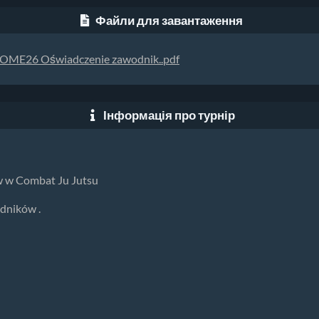
Файли для завантаження
OME26 Oświadczenie zawodnik..pdf
Інформація про турнір
w w Combat Ju Jutsu
dników .