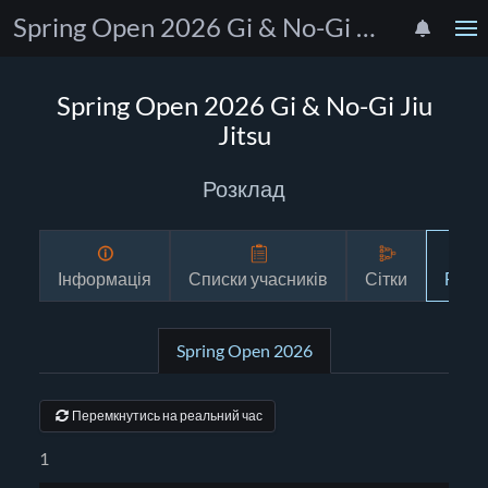
Spring Open 2026 Gi & No-Gi Jiu Jitsu
Spring Open 2026 Gi & No-Gi Jiu
Jitsu
Розклад
Інформація
Списки учасників
Сітки
Розк
Spring Open 2026
Перемкнутись на реальний час
1