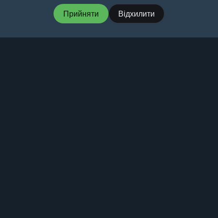
Прийняти
Відхилити
MartialMatch – доступне та зручне програмне
забезпечення для управління турнірами з
бойових мистецтв.
Martial
Match
© 2026
Політика конфіденційності
Умови використання
Ціни
Рейтинги
Альтернатива Smoothcomp
Система для організації турнірів BJJ