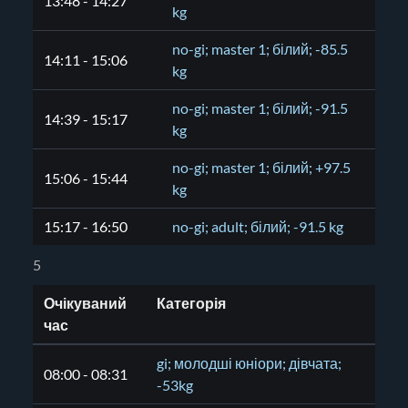
13:48 - 14:27
kg
no-gi; master 1; білий; -85.5
14:11 - 15:06
kg
no-gi; master 1; білий; -91.5
14:39 - 15:17
kg
no-gi; master 1; білий; +97.5
15:06 - 15:44
kg
15:17 - 16:50
no-gi; adult; білий; -91.5 kg
5
Очікуваний
Категорія
час
gi; молодші юніори; дівчата;
08:00 - 08:31
-53kg