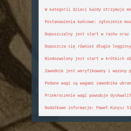
W kategorii dzieci każdy otrzymuje me
Postanowienia końcowe: zgłoszenie mus
Dopuszczalny jest start w rashu oraz 
Dopuszcza się również długie legginsy
Niedozwolony jest start w krótkich ob
Zawodnik jest weryfikowany i wazony p
Podane wagi są wagami zawodnika ubran
Przekroczenie wagi powoduje dyskwalif
Dodatkowe informacje: Paweł Kunysz 5