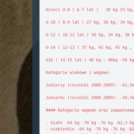
Dzieci U-8 ( 6-7 lat )   20 kg 23 kg,
U-10 ( 8-9 lat ) 27 kg, 30 kg, 34 kg,
U-12 ( 10-11 lat ) 30 kg, 34 kg, 38 k
U-14 ( 12-13 ) 37 kg, 41 kg, 45 kg , 
U16 ( 14-15 lat ) 40 kg – 46kg -50 kg
Kategorie wiekowe i wagowe: 

Juniorzy (roczniki 2008-2009): -61,5k
Juniorki (roczniki 2008-2009): -50,5k
#### Kategorie wagowe oraz zaawansowa
- białe -64 kg -70 kg -76 kg -82,3 kg
- niebieskie -64 kg -70 kg -76 kg -82