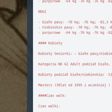
- purpurowe  -64 kg -70 kg -76 kg -82
NOGI 

- białe pasy: -70 kg; -76 kg; -82,3 k
- niebieskie pasy: -70 kg; -76 kg; -8
- purpurowe  -64 kg -70 kg -76 kg -82
#### Kobiety

Kobiety Seniorki: – białe pasy/niebie
Kategoria NO GI Adult podział białe, 
Kobiety podział białe/niebieskie/ -51
Masters (30lat od 1995 i wcześniej ) 
####Czas walk: 

Czas walki: 
