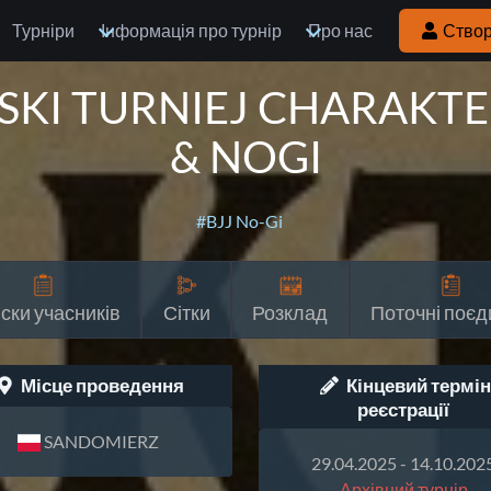
Турніри
Інформація про турнір
Про нас
Створ
SKI TURNIEJ CHARAKTER
& NOGI
#BJJ No-Gi
ски учасників
Сітки
Розклад
Поточні поєд
Місце проведення
Кінцевий термін
реєстрації
SANDOMIERZ
29.04.2025 - 14.10.202
Архівний турнір