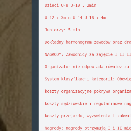
Dzieci U-8 U-10 : 2min 

U-12 : 3min U-14 U-16 : 4m 

Juniorzy: 5 min 

Dokładny harmonogram zawodów oraz dra
NAGRODY: Zawodnicy za zajęcie I II II
Organizator nie odpowiada również za 
System klasyfikacji kategorii: Obowią
koszty organizacyjne pokrywa organiza
koszty sędziowskie i regulaminowe nag
koszty przejazdu, wyżywienia i zakwat
Nagrody: nagrody otrzymują I i II mie