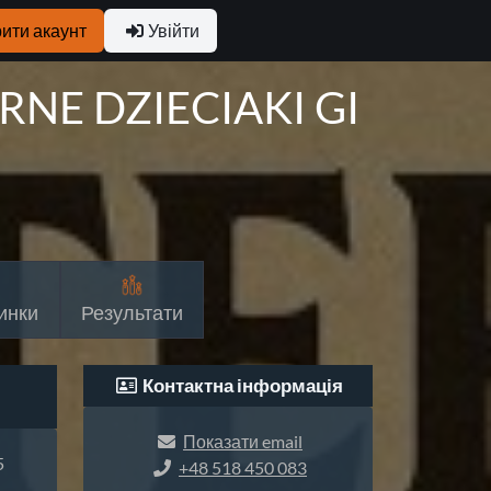
ити акаунт
Увійти
NE DZIECIAKI GI
инки
Результати
Контактна інформація
Показати email
5
+48 518 450 083