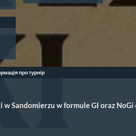
рмація про турнір
ki w Sandomierzu w formule GI oraz NoGi o