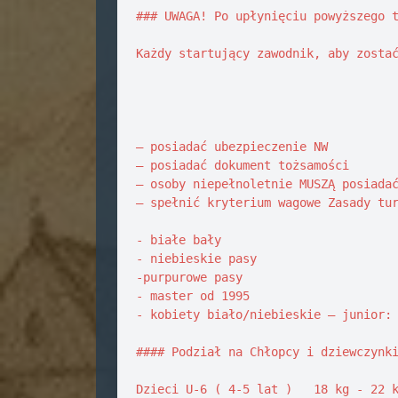
### UWAGA! Po upłynięciu powyższego t
Każdy startujący zawodnik, aby zostać
– posiadać ubezpieczenie NW 

– posiadać dokument tożsamości 

– osoby niepełnoletnie MUSZĄ posiadać
– spełnić kryterium wagowe Zasady tur
- białe bały

- niebieskie pasy

-purpurowe pasy

- master od 1995

- kobiety biało/niebieskie – junior: 
#### Podział na Chłopcy i dziewczynki
Dzieci U-6 ( 4-5 lat )   18 kg - 22 k