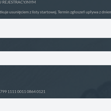
U REJESTRACYJNYM
usunięciem z listy startowej. Termin zgłoszeń upływa z dniem
 2799 1111 0011 0864 0121