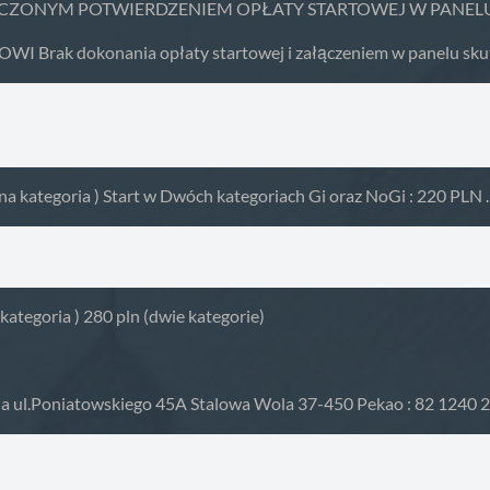
CZONYM POTWIERDZENIEM OPŁATY STARTOWEJ W PANEL
dokonania opłaty startowej i załączeniem w panelu skutkuje 
na kategoria ) Start w Dwóch kategoriach Gi oraz NoGi : 220 PLN .
kategoria ) 280 pln (dwie kategorie)
la ul.Poniatowskiego 45A Stalowa Wola 37-450 Pekao : 82 1240