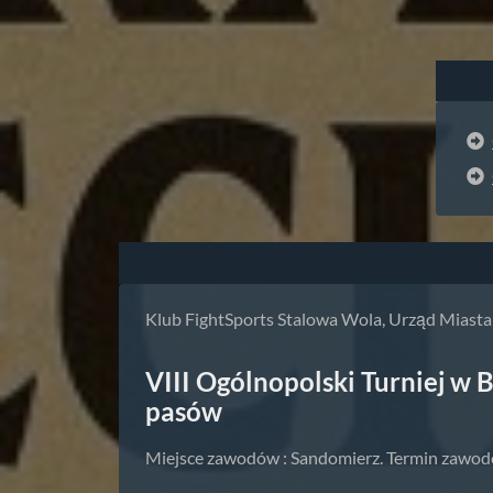
Klub FightSports Stalowa Wola, Urząd Miasta 
VIII Ogólnopolski Turniej w B
pasów
Miejsce zawodów : Sandomierz. Termin zawodó