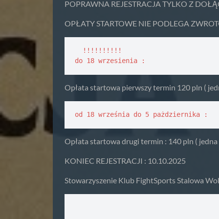
POPRAWNA REJESTRACJA TYLKO Z DOŁĄ
OPŁATY STARTOWE NIE PODLEGA ZWROTOWI Brak 
  !!!!!!!!!!

do 18 wrzesienia :
Opłata startowa pierwszy termin 120 pln ( jed
od 18 września do 5 pażdziernika :
Opłata startowa drugi termin : 140 pln ( jedna 
KONIEC REJESTRACJI : 10.10.2025
Stowarzyszenie Klub FightSports Stalowa Wo