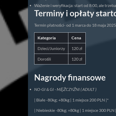
Ważenie i weryfikacja: start od 8:00, ale trze
Terminy i opłaty start
Termin płatności- od 1 marca do 18 maja 2025
Kategoria
Cena
Dzieci/Juniorzy
120 zł
Dorośli
120 zł
Nagrody finansowe
NO-GI & GI - MĘŻCZYŹNI ( ADULT )
| Białe -80kg; +80kg | 1 miejsce 200 PLN |*
| Niebieskie -80kg; +80kg | 1 miejsce 300 PLN 