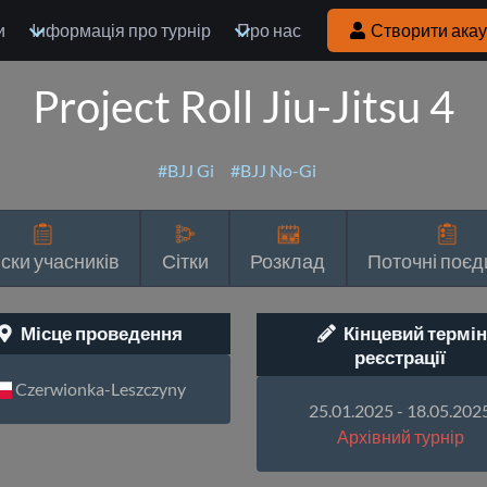
и
Інформація про турнір
Про нас
Створити акау
Project Roll Jiu-Jitsu 4
#BJJ Gi
#BJJ No-Gi
ски учасників
Сітки
Розклад
Поточні поєд
Місце проведення
Кінцевий термін
реєстрації
Czerwionka-Leszczyny
25.01.2025 - 18.05.202
Архівний турнір