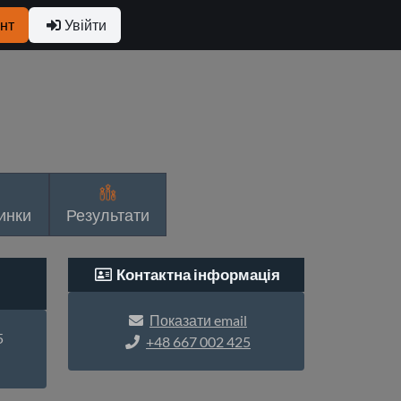
нт
Увійти
инки
Результати
Контактна інформація
Показати email
5
+48 667 002 425