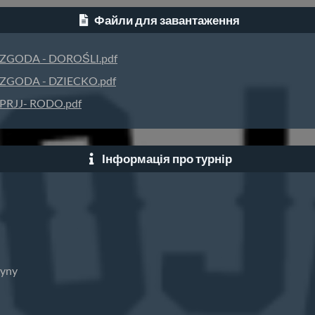
Файли для завантаження
ZGODA - DOROŚLI.pdf
ZGODA - DZIECKO.pdf
PRJJ- RODO.pdf
Інформація про турнір
zyny