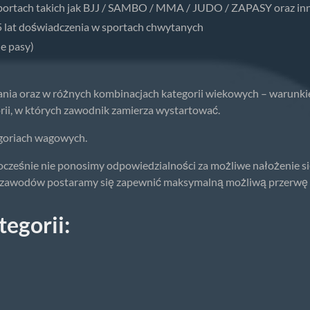
sportach takich jak BJJ / SAMBO / MMA / JUDO / ZAPASY oraz in
t doświadczenia w sportach chwytanych
e pasy)
nia oraz w różnych kombinacjach kategorii wiekowych – warunkiem 
rii, w których zawodnik zamierza wystartować.
goriach wagowych.
nocześnie nie ponosimy odpowiedzialności za możliwe nałożenie s
nia zawodów postaramy się zapewnić maksymalną możliwą przerwę
egorii: