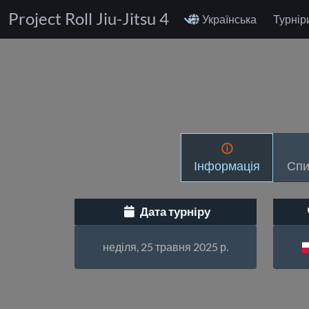
Project Roll Jiu-Jitsu 4
Українська
Турнір
Інформація
Спи
Дата турніру
неділя, 25 травня 2025 р.