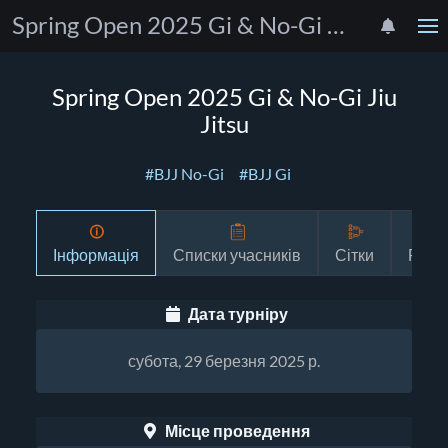
Spring Open 2025 Gi & No-Gi Jiu Jitsu
Spring Open 2025 Gi & No-Gi Jiu
Jitsu
#BJJ No-Gi
#BJJ Gi
Інформація
Списки учасників
Сітки
Розк
Дата турніру
субота, 29 березня 2025 р.
Місце проведення