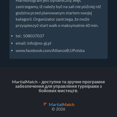
Harmonogram jest dynamiczny, więc
zastrzegamy, iż należy być na sali nie później niż
godzina przed planowanym startem swojej
kategorii. Organizator zastrzega, że może
przyspieszyć start walk o maksymalnie 60 min.
tel.: 508037037
email:
info@no-gi.pl
www.facebook.com/AllianceBJJPolska
MartialMatch – доступне та зручне програмне
забезпечення для управління турнірами з
бойових мистецтв.
Martial
Match
© 2026