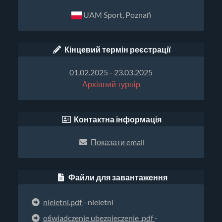
UAM Sport, Poznań
Кінцевий термін реєстрації
01.02.2025 - 23.03.2025
Архівний турнір
Контактна інформація
Показати email
Файли для завантаження
nieletni.pdf
- nieletni
oświadczenie ubezpieczenie .pdf
-