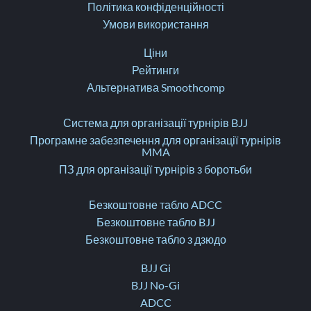
Політика конфіденційності
Умови використання
Ціни
Рейтинги
Альтернатива Smoothcomp
Система для організації турнірів BJJ
Програмне забезпечення для організації турнірів
MMA
ПЗ для організації турнірів з боротьби
Безкоштовне табло ADCC
Безкоштовне табло BJJ
Безкоштовне табло з дзюдо
BJJ Gi
BJJ No-Gi
ADCC