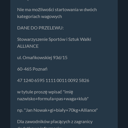
Nie ma możliwości startowania w dwóch
kategoriach wagowych
DANE DO PRZELEWU:
Stowarzyszenie Sportów i Sztuk Walki
ALLIANCE
ul. Omańkowskiej 93d/15
60-465 Poznań
47 1240 6595 1111 0011 0092 5826
w tytule proszę wpisać "imię
nazwisko+formuła+pas+waga+klub"
np. "Jan Nowak+gi+biały+70kg+Alliance"
Dla zawodników płacących z zagranicy