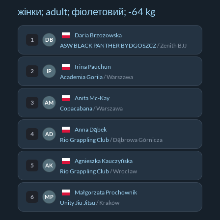
жінки; adult; фіолетовий; -64 kg
Daria Brzozowska
1
DB
ASW BLACK PANTHER BYDGOSZCZ
/
Zenith BJJ
Irina Pauchun
2
IP
Academia Gorila
/
Warszawa
Anita Mc-Kay
3
AM
Copacabana
/
Warszawa
Anna Dąbek
4
AD
Rio Grappling Club
/
Dąbrowa Górnicza
Agnieszka Kauczyńska
5
AK
Rio Grappling Club
/
Wrocław
Małgorzata Prochownik
6
MP
Unity Jiu Jitsu
/
Kraków