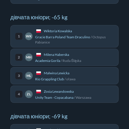
дівчата юніори; -65 kg
Wiktoria Kowalska
1
WK
Gracie Barra Poland Team Draculino
/
Octopus
Pabianice
Milena Haberska
2
MH
Academia Gorila
/
Ruda Śląska
Malwina Lewicka
3
ML
Rio Grappling Club
/
oława
Zosia Lewandowska
4
ZL
Unity Team - Copacabana
/
Warszawa
дівчата юніори; -69 kg