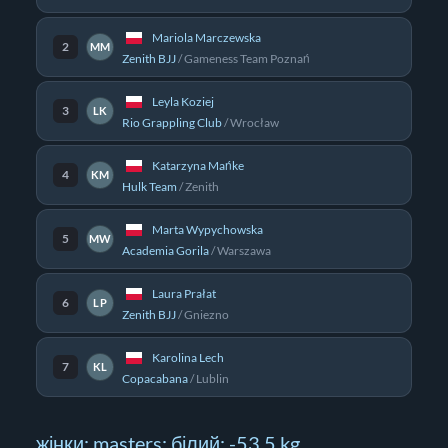
Mariola Marczewska
2
MM
Zenith BJJ
/
Gameness Team Poznań
Leyla Koziej
3
LK
Rio Grappling Club
/
Wrocław
Katarzyna Mańke
4
KM
Hulk Team
/
Zenith
Marta Wypychowska
5
MW
Academia Gorila
/
Warszawa
Laura Prałat
6
LP
Zenith BJJ
/
Gniezno
Karolina Lech
7
KL
Copacabana
/
Lublin
жінки; masters; білий; -53.5 kg