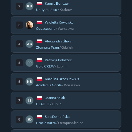
Kamila Bonczar
2
KB
Unity Jiu Jitsu
/
Kraków
Wioletta Kowalska
3
Copacabana
/
Warszawa
Aleksandra Śliwa
4
AŚ
Złomiarz Team
/
Gdańsk
Patrycja Polaszek
5
PP
Gold CREW
/
Lublin
Karolina Brzoskowska
6
KB
Academia Gorila
/
Warszawa
Joanna Solak
7
JS
GLADIO
/
Lublin
Sara Dembińska
8
SD
Gracie Barra
/
Octopus Siedlce