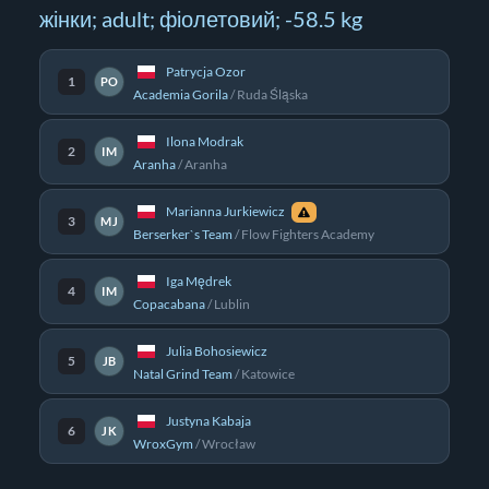
жінки; adult; фіолетовий; -58.5 kg
Patrycja Ozor
1
PO
Academia Gorila
/
Ruda Śląska
Ilona Modrak
2
IM
Aranha
/
Aranha
Marianna Jurkiewicz
3
MJ
Berserker`s Team
/
Flow Fighters Academy
Iga Mędrek
4
IM
Copacabana
/
Lublin
Julia Bohosiewicz
5
JB
Natal Grind Team
/
Katowice
Justyna Kabaja
6
JK
WroxGym
/
Wrocław