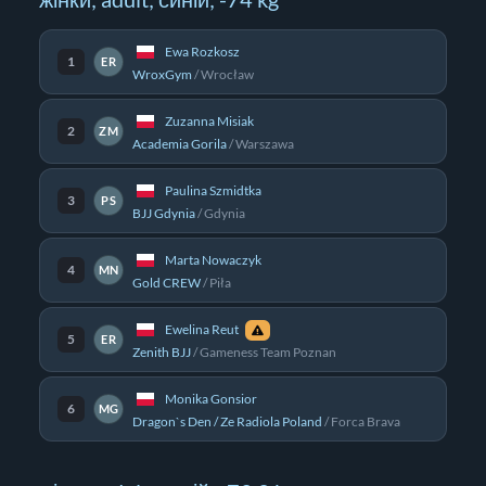
жінки; adult; синій; -74 kg
Ewa Rozkosz
1
ER
WroxGym
/
Wrocław
Zuzanna Misiak
2
ZM
Academia Gorila
/
Warszawa
Paulina Szmidtka
3
PS
BJJ Gdynia
/
Gdynia
Marta Nowaczyk
4
MN
Gold CREW
/
Piła
Ewelina Reut
5
ER
Zenith BJJ
/
Gameness Team Poznan
Monika Gonsior
6
MG
Dragon`s Den / Ze Radiola Poland
/
Forca Brava