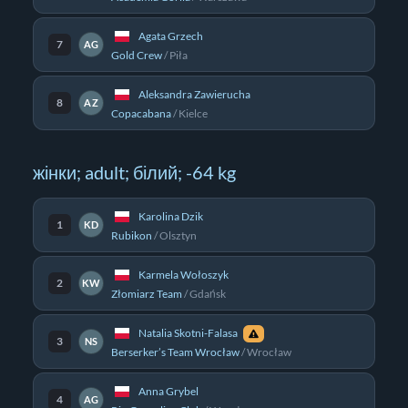
Agata Grzech
7
AG
Gold Crew
/
Piła
Aleksandra Zawierucha
8
AZ
Copacabana
/
Kielce
жінки; adult; білий; -64 kg
Karolina Dzik
1
KD
Rubikon
/
Olsztyn
Karmela Wołoszyk
2
KW
Złomiarz Team
/
Gdańsk
Natalia Skotni-Falasa
3
NS
Berserker’s Team Wrocław
/
Wrocław
Anna Grybel
4
AG