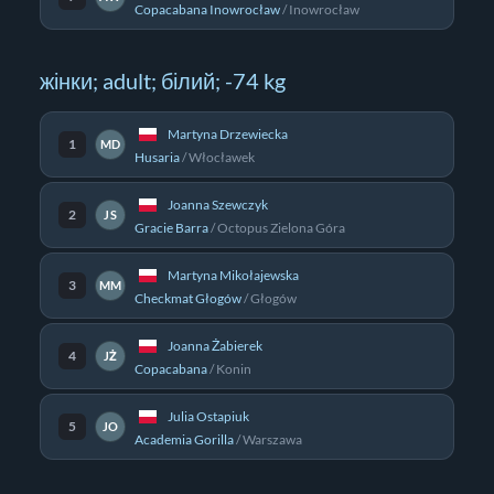
Copacabana Inowrocław
/
Inowrocław
жінки; adult; білий; -74 kg
Martyna Drzewiecka
1
MD
Husaria
/
Włocławek
Joanna Szewczyk
2
JS
Gracie Barra
/
Octopus Zielona Góra
Martyna Mikołajewska
3
MM
Checkmat Głogów
/
Głogów
Joanna Żabierek
4
JŻ
Copacabana
/
Konin
Julia Ostapiuk
5
JO
Academia Gorilla
/
Warszawa