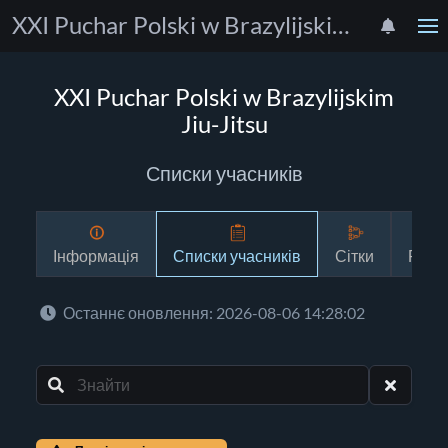
XXI Puchar Polski w Brazylijskim Jiu-Jitsu
XXI Puchar Polski w Brazylijskim
Jiu-Jitsu
Списки учасників
Інформація
Списки учасників
Сітки
Розк
Останнє оновлення: 2026-08-06 14:28:02