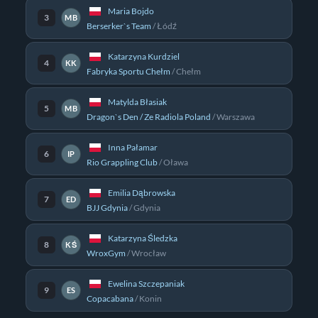
Maria Bojdo
3
MB
Berserker`s Team
/
Łódź
Katarzyna Kurdziel
4
KK
Fabryka Sportu Chełm
/
Chełm
Matylda Błasiak
5
MB
Dragon`s Den / Ze Radiola Poland
/
Warszawa
Inna Pałamar
6
IP
Rio Grappling Club
/
Oława
Emilia Dąbrowska
7
ED
BJJ Gdynia
/
Gdynia
Katarzyna Śledzka
8
KŚ
WroxGym
/
Wrocław
Ewelina Szczepaniak
9
ES
Copacabana
/
Konin