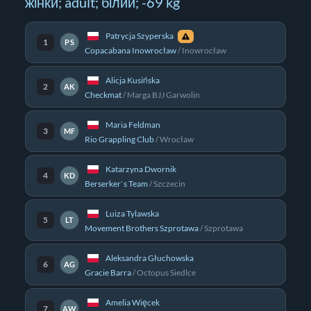
жінки; adult; білий; -69 kg
Patrycja Szyperska
1
PS
Copacabana Inowrocław
/
Inowrocław
Alicja Kusińska
2
AK
Checkmat
/
Marga BJJ Garwolin
Maria Feldman
3
MF
Rio Grappling Club
/
Wrocław
Katarzyna Dwornik
4
KD
Berserker`s Team
/
Szczecin
Luiza Tylawska
5
LT
Movement Brothers Szprotawa
/
Szprotawa
Aleksandra Głuchowska
6
AG
Gracie Barra
/
Octopus Siedlce
Amelia Więcek
7
AW