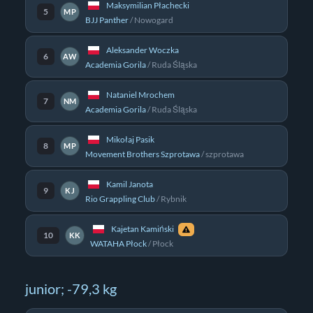
Maksymilian Płachecki
5
MP
BJJ Panther
/
Nowogard
Aleksander Woczka
6
AW
Academia Gorila
/
Ruda Śląska
Nataniel Mrochem
7
NM
Academia Gorila
/
Ruda Śląska
Mikołaj Pasik
8
MP
Movement Brothers Szprotawa
/
szprotawa
Kamil Janota
9
KJ
Rio Grappling Club
/
Rybnik
Kajetan Kamiński
10
KK
WATAHA Płock
/
Płock
junior; -79,3 kg