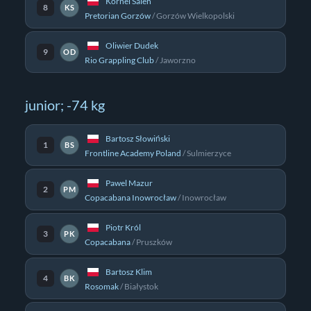
Kornel Saleh
8
KS
Pretorian Gorzów
/
Gorzów Wielkopolski
Oliwier Dudek
9
OD
Rio Grappling Club
/
Jaworzno
junior; -74 kg
Bartosz Słowiński
1
BS
Frontline Academy Poland
/
Sulmierzyce
Pawel Mazur
2
PM
Copacabana Inowrocław
/
Inowrocław
Piotr Król
3
PK
Copacabana
/
Pruszków
Bartosz Klim
4
BK
Rosomak
/
Białystok