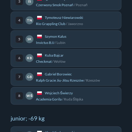
3
IS
Czerwony Smok Poznań
/
Poznań
Tymoteusz Niewiarowski
4
TN
Rio Grappling Club
/
Jaworzno
Szymon Kalus
5
SK
Invictus BJJ
/
Lubin
Kuba Bajcar
6
KB
Checkmat
/
Wołów
Gabriel Borowiec
7
GB
Ralph Gracie Jiu-Jitsu Rzeszów
/
Rzeszów
Wojciech Świerzy
8
WŚ
Academia Gorila
/
Ruda Śląska
junior; -69 kg