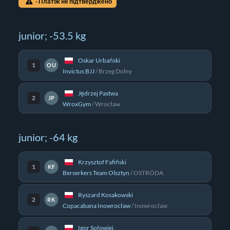
- Платіж не підтверджено
junior; -53.5 kg
Oskar Urbański
1
OU
Invictus BJJ
/
Brzeg Dolny
Jędrzej Pastwa
2
JP
WroxGym
/
Wrocław
junior; -64 kg
Krzysztof Fafiński
1
KF
Berserkers Team Olsztyn
/
OSTRÓDA
Ryszard Kosakowski
2
RK
Copacabana Inowrocław
/
Inowrocław
Igor Sołowiej