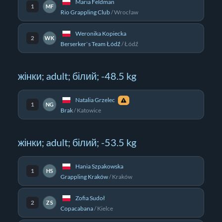
Maria Feldman
1
MF
Rio Grappling Club
/
Wrocław
Weronika Kopiecka
2
WK
Berserker`s Team Łódź
/
Łódź
жінки; adult; білий; -48.5 kg
Natalia Grzelec
1
NG
Brak
/
Katowice
жінки; adult; білий; -53.5 kg
Hania Szpakowska
1
HS
Grappling Kraków
/
Kraków
Zofia Sudoł
2
ZS
Copacabana
/
Kielce