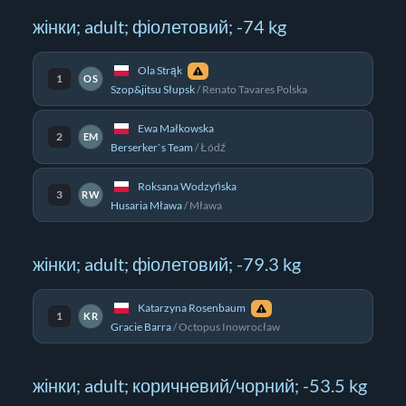
жінки; adult; фіолетовий; -74 kg
Ola Strąk
1
OS
Szop&jitsu Słupsk
/
Renato Tavares Polska
Ewa Małkowska
2
EM
Berserker`s Team
/
Łódź
Roksana Wodzyńska
3
RW
Husaria Mława
/
Mława
жінки; adult; фіолетовий; -79.3 kg
Katarzyna Rosenbaum
1
KR
Gracie Barra
/
Octopus Inowrocław
жінки; adult; коричневий/чорний; -53.5 kg