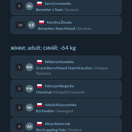
Sara Groszewska
9
SG
Berserker`s Team
/
Szczecin
Karolina Żmuda
10
KŻ
Berserkers Team Poland
/
Szczecin
жінки; adult; синій; -64 kg
Wiktoria Kowalska
1
WK
Gracie Barra Poland Team Draculino
/
Octopus
Pabianice
Patrycja Wargocka
2
PW
Checkmat
/
Marga BJJ Garwolin
Nikola Kluszczyńska
3
NK
BJJ Panther
/
Nowogard
Alicja Adamczyk
4
AA
Rio Grappling Club
/
Chojnice