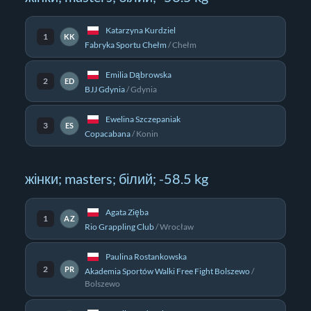
Katarzyna Kurdziel
1
KK
Fabryka Sportu Chełm
/
Chełm
Emilia Dąbrowska
2
ED
BJJ Gdynia
/
Gdynia
Ewelina Szczepaniak
3
ES
Copacabana
/
Konin
жінки; masters; білий; -58.5 kg
Agata Zięba
1
AZ
Rio Grappling Club
/
Wrocław
Paulina Rostankowska
2
PR
Akademia Sportów Walki Free Fight Bolszewo
/
Bolszewo