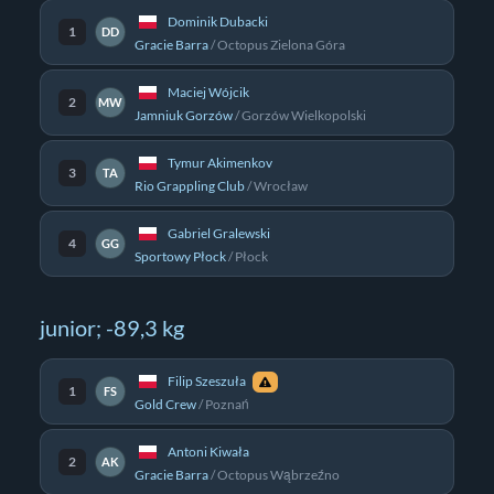
Dominik Dubacki
1
DD
Gracie Barra
/
Octopus Zielona Góra
Maciej Wójcik
2
MW
Jamniuk Gorzów
/
Gorzów Wielkopolski
Tymur Akimenkov
3
TA
Rio Grappling Club
/
Wrocław
Gabriel Gralewski
4
GG
Sportowy Płock
/
Płock
junior; -89,3 kg
Filip Szeszuła
1
FS
Gold Crew
/
Poznań
Antoni Kiwała
2
AK
Gracie Barra
/
Octopus Wąbrzeźno