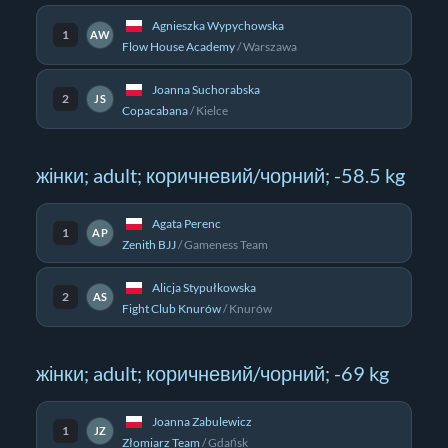
Agnieszka Wypychowska
1
AW
Flow House Academy
/
Warszawa
Joanna Suchorabska
2
JS
Copacabana
/
Kielce
жінки; adult; коричневий/чорний; -58.5 kg
Agata Perenc
1
AP
Zenith BJJ
/
Gameness Team
Alicja Stypułkowska
2
AS
Fight Club Knurów
/
Knurów
жінки; adult; коричневий/чорний; -69 kg
Joanna Zabulewicz
1
JZ
Złomiarz Team
/
Gdańsk