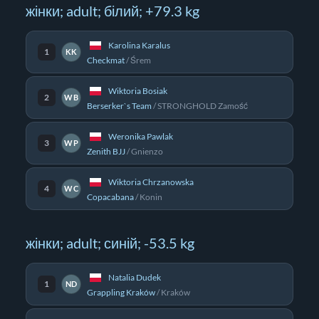
жінки; adult; білий; +79.3 kg
Karolina Karalus
1
KK
Checkmat
/
Śrem
Wiktoria Bosiak
2
WB
Berserker`s Team
/
STRONGHOLD Zamość
Weronika Pawlak
3
WP
Zenith BJJ
/
Gnienzo
Wiktoria Chrzanowska
4
WC
Copacabana
/
Konin
жінки; adult; синій; -53.5 kg
Natalia Dudek
1
ND
Grappling Kraków
/
Kraków