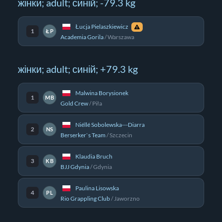
жінки; adult; синій; -79.3 kg
Łucja Pielaszkiewicz
1
ŁP
Academia Gorila
/
Warszawa
жінки; adult; синій; +79.3 kg
Malwina Borysionek
1
MB
Gold Crew
/
Piła
Niéllé Sobolewska---Diarra
2
NS
Berserker`s Team
/
Szczecin
Klaudia Bruch
3
KB
BJJ Gdynia
/
Gdynia
Paulina Lisowska
4
PL
Rio Grappling Club
/
Jaworzno