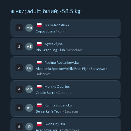
жінки; adult; білий; -58.5 kg
Maria Różańska
1
MR
Copacabana
/
Konin
Agata Zięba
2
AZ
Rio Grappling Club
/
Wrocław
Paulina Rostankowska
3
PR
Akademia Sportów Walki Free Fight Bolszewo
/
Bolszewo
Monika Odartus
4
MO
Gracie Barra
/
Octopus
Kamila Studencka
5
KS
Berserker`s Team
/
Szczecin
Iwona Pękala
6
IP
Academia Gorila
/
Warszawa