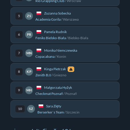
Rio Grappling Club
/
Wrocław
Zuzanna Sobecka
5
ZS
Academia Gorila
/
Warszawa
Pamela Rudnik
6
PR
Feniks Bielsko-Biała
/
Bielsko-Biała
Monika Niemczewska
7
MN
Copacabana
/
Konin
Kinga Pietrzak
8
KP
Zenith BJJ
/
Gniezno
Małgorzata Hyżyk
9
MH
Checkmat Poznań
/
Poznań
Sara Zięty
10
SZ
Berserker`s Team
/
Szczecin