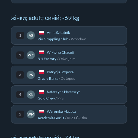
жінки; adult; синій; -69 kg
Anna Szkutnik
1
AS
Rio Grappling Club
/
Wroclaw
Wiktoria Chacuś
2
WC
BJJ Factory
/
Oświęcim
Patrycja Stępora
3
PS
Gracie Barra
/
Octopus
Katarzyna Nastaszyc
4
KN
Gold Crew
/
Piła
Weronika Magacz
5
WM
Academia Gorila
/
Ruda Śląska