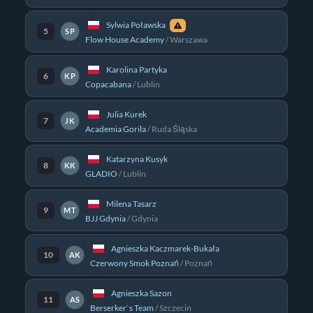
Sylwia Poławska
5
SP
Flow House Academy
/
Warszawa
Karolina Partyka
6
KP
Copacabana
/
Lublin
Julia Kurek
7
JK
Academia Gorila
/
Ruda Śląska
Katarzyna Kusyk
8
KK
GLADIO
/
Lublin
Milena Tasarz
9
MT
BJJ Gdynia
/
Gdynia
Agnieszka Kaczmarek-Bukała
10
AK
Czerwony Smok Poznań
/
Poznań
Agnieszka Sazon
11
AS
Berserker`s Team
/
Szczecin