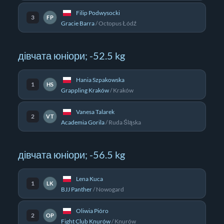
Filip Podwysocki
3
FP
Gracie Barra
/
Octopus Łódź
дівчата юніори; -52.5 kg
Hania Szpakowska
1
HS
Grappling Kraków
/
Kraków
Vanesa Talarek
2
VT
Academia Gorila
/
Ruda Śląska
дівчата юніори; -56.5 kg
Lena Kuca
1
LK
BJJ Panther
/
Nowogard
Oliwia Pióro
2
OP
Fight Club Knurów
/
Knurów