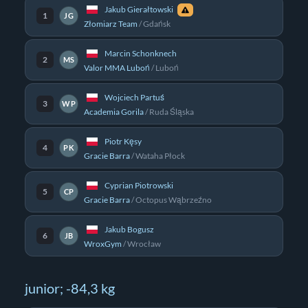
Jakub Gierałtowski
1
JG
Złomiarz Team
/
Gdańsk
Marcin Schonknech
2
MS
Valor MMA Luboń
/
Luboń
Wojciech Partuś
3
WP
Academia Gorila
/
Ruda Śląska
Piotr Kęsy
4
PK
Gracie Barra
/
Wataha Płock
Cyprian Piotrowski
5
CP
Gracie Barra
/
Octopus Wąbrzeźno
Jakub Bogusz
6
JB
WroxGym
/
Wrocław
junior; -84,3 kg