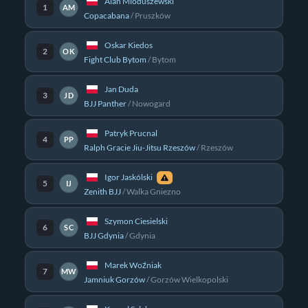
Alan Mioduszewski
1
AM
Copacabana
/
Pruszków
Oskar Kiedos
2
OK
Fight Club Bytom
/
Bytom
Jan Duda
3
JD
BJJ Panther
/
Nowogard
Patryk Prucnal
4
PP
Ralph Gracie Jiu-Jitsu Rzeszów
/
Rzeszów
Igor Jaskólski
5
IJ
Zenith BJJ
/
Walka Gniezno
Szymon Ciesielski
6
SC
BJJ Gdynia
/
Gdynia
Marek Woźniak
7
MW
Jamniuk Gorzów
/
Gorzów Wielkopolski