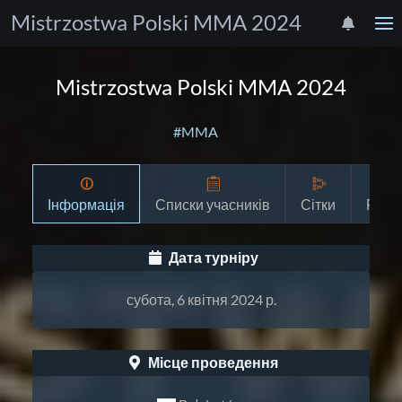
Mistrzostwa Polski MMA 2024
Mistrzostwa Polski MMA 2024
#MMA
Інформація
Списки учасників
Сітки
Розк
Дата турніру
субота, 6 квітня 2024 р.
Місце проведення