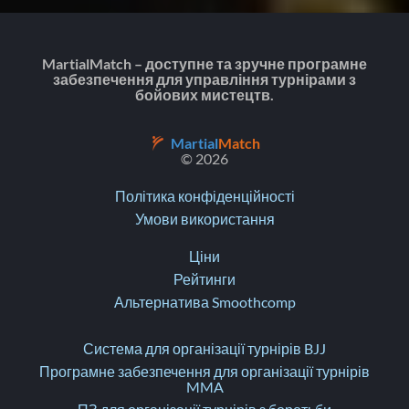
MartialMatch – доступне та зручне програмне
забезпечення для управління турнірами з
бойових мистецтв.
Martial
Match
© 2026
Політика конфіденційності
Умови використання
Ціни
Рейтинги
Альтернатива Smoothcomp
Система для організації турнірів BJJ
Програмне забезпечення для організації турнірів
MMA