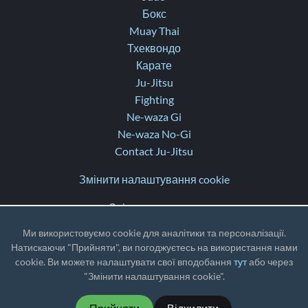
Бокс
Muay Thai
Тхеквондо
Карате
Ju-Jitsu
Fighting
Ne-waza Gi
Ne-waza No-Gi
Contact Ju-Jitsu
Змінити налаштування cookie
Зв’язатися з нами
Допомога
Ми використовуємо cookie для аналітики та персоналізації.
Нотатки про оновлення
Натискаючи "Прийняти", ви погоджуєтесь на використання нами
cookie. Ви можете налаштувати свої вподобання
тут
або через
TZ
: UTC
"Змінити налаштування cookie".