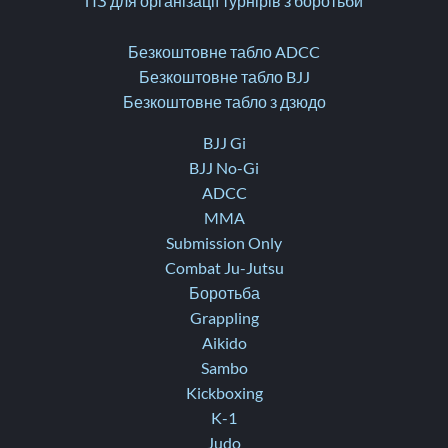
ПЗ для організації турнірів з боротьби
Безкоштовне табло ADCC
Безкоштовне табло BJJ
Безкоштовне табло з дзюдо
BJJ Gi
BJJ No-Gi
ADCC
MMA
Submission Only
Combat Ju-Jutsu
Боротьба
Grappling
Aikido
Sambo
Kickboxing
K-1
Judo