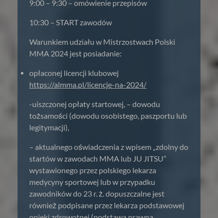
9:00 – 9:30 – omówienie przepisów
10:30 – START zawodów
Warunkiem udziału w Mistrzostwach Polski
MMA 2024 jest posiadanie:
opłaconej licencji klubowej
https://almma.pl/licencje-na-2024/
-uiszczonej opłaty startowej, – dowodu
tożsamości (dowodu osobistego, paszportu lub
legitymacji),
– aktualnego oświadczenia z wpisem „zdolny do
startów w zawodach MMA lub JU JITSU”
wystawionego przez polskiego lekarza
medycyny sportowej lub w przypadku
zawodników do 23 r. ż. dopuszczalne jest
również podpisane przez lekarza podstawowej
opieki zdrowotnej (podstawa prawna