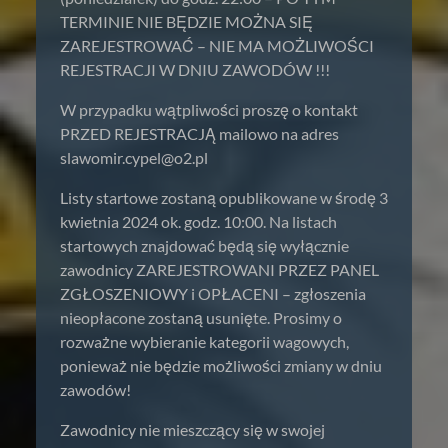
TERMINIE NIE BĘDZIE MOŻNA SIĘ
ZAREJESTROWAĆ – NIE MA MOŻLIWOŚCI
REJESTRACJI W DNIU ZAWODÓW !!!
W przypadku wątpliwości proszę o kontakt
PRZED REJESTRACJĄ mailowo na adres
slawomir.cypel@o2.pl
Listy startowe zostaną opublikowane w środę 3
kwietnia 2024 ok. godz. 10:00. Na listach
startowych znajdować będą się wyłącznie
zawodnicy ZAREJESTROWANI PRZEZ PANEL
ZGŁOSZENIOWY i OPŁACENI – zgłoszenia
nieopłacone zostaną usunięte. Prosimy o
rozważne wybieranie kategorii wagowych,
ponieważ nie będzie możliwości zmiany w dniu
zawodów!
Zawodnicy nie mieszczący się w swojej