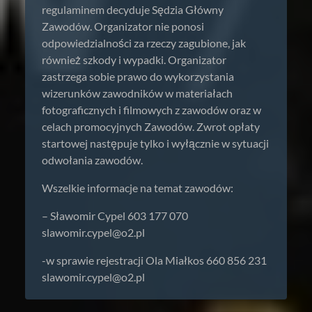
regulaminem decyduje Sędzia Główny
Zawodów. Organizator nie ponosi
odpowiedzialności za rzeczy zagubione, jak
również szkody i wypadki. Organizator
zastrzega sobie prawo do wykorzystania
wizerunków zawodników w materiałach
fotograficznych i filmowych z zawodów oraz w
celach promocyjnych Zawodów. Zwrot opłaty
startowej następuje tylko i wyłącznie w sytuacji
odwołania zawodów.
Wszelkie informacje na temat zawodów:
– Sławomir Cypel 603 177 070
slawomir.cypel@o2.pl
-w sprawie rejestracji Ola Miałkos 660 856 231
slawomir.cypel@o2.pl