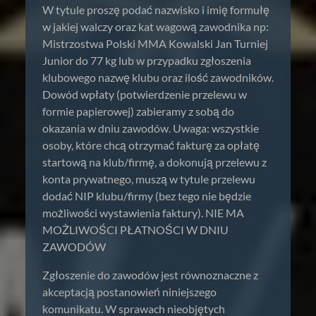
W tytule proszę podać nazwisko i imię formułę
w jakiej walczy oraz kat wagową zawodnika np:
Mistrzostwa Polski MMA Kowalski Jan Turniej
Junior do 77 kg lub w przypadku zgłoszenia
klubowego nazwę klubu oraz ilość zawodników.
Dowód wpłaty (potwierdzenie przelewu w
formie papierowej) zabieramy z sobą do
okazania w dniu zawodów. Uwaga: wszystkie
osoby, które chcą otrzymać fakturę za opłatę
startową na klub/firmę, a dokonują przelewu z
konta prywatnego, muszą w tytule przelewu
dodać NIP klubu/firmy (bez tego nie będzie
możliwości wystawienia faktury). NIE MA
MOŻLIWOŚCI PŁATNOŚCI W DNIU
ZAWODÓW
Zgłoszenie do zawodów jest równoznaczne z
akceptacją postanowień niniejszego
komunikatu. W sprawach nieobjętych