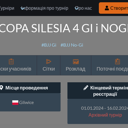
Турніри
Інформація про турнір
Про нас
Створит
COPA SILESIA 4 GI i NOG
#BJJ Gi
#BJJ No-Gi
ски учасників
Сітки
Розклад
Поточні поєд
Місце проведення
Кінцевий термін
реєстрації
Gliwice
01.01.2024 - 16.02.202
Архівний турнір