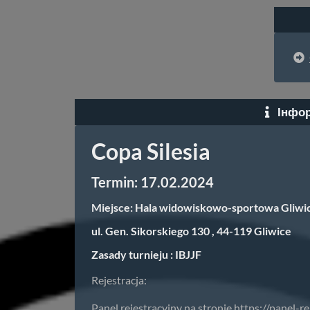
Інфор
Copa Silesia
Termin: 17.02.2024
Miejsce: Hala widowiskowo-sportowa Gliwi
ul. Gen. Sikorskiego 130 , 44-119 Gliwice
Zasady turnieju : IBJJF
Rejestracja:
Panel rejestracyjny na stronie
https://panel-re