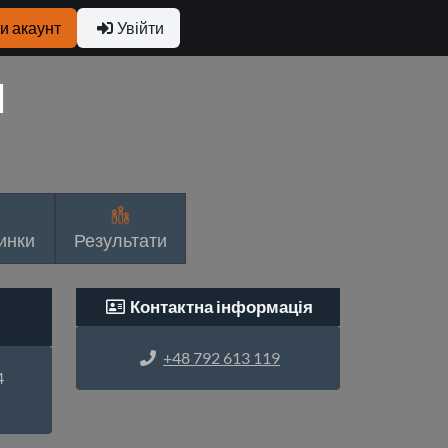
и акаунт
Увійти
I
инки
Результати
Контактна інформація
+48 792 613 119
4