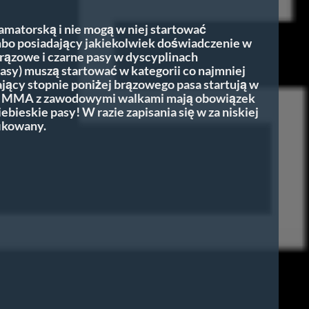
amatorską i nie mogą w niej startować
mbo posiadający jakiekolwiek doświadczenie w
rązowe i czarne pasy w dyscyplinach
asy) muszą startować w kategorii co najmniej
ący stopnie poniżej brązowego pasa startują w
icy MMA z zawodowymi walkami mają obowiązek
iebieskie pasy! W razie zapisania się w za niskiej
fikowany.