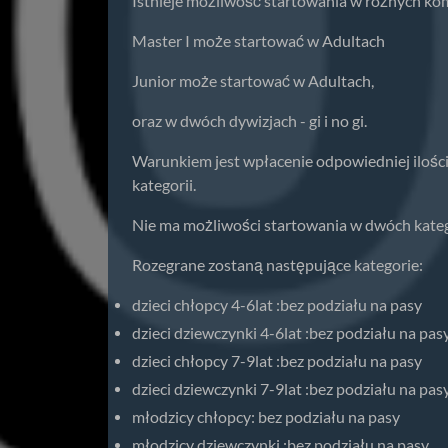
Istnieje możliwość startowania w różnych ko
Master I może startować w Adultach
Junior może startować w Adultach,
oraz w dwóch dywizjach - gi i no gi.
Warunkiem jest wpłacenie odpowiedniej ilości
kategorii.
Nie ma możliwości startowania w dwóch kate
Rozegrane zostaną następujące kategorie:
dzieci chłopcy 4-6lat :bez podziału na pasy
dzieci dziewczynki 4-6lat :bez podziału na pas
dzieci chłopcy 7-9lat :bez podziału na pasy
dzieci dziewczynki 7-9lat :bez podziału na pas
młodzicy chłopcy: bez podziału na pasy
młodzicy dziewczynki :bez podziału na pasy