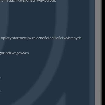
mbinacjach kategoriach wiekowych:
 opłaty startowej w zależności od ilości wybranych
goriach wagowych.
y
y