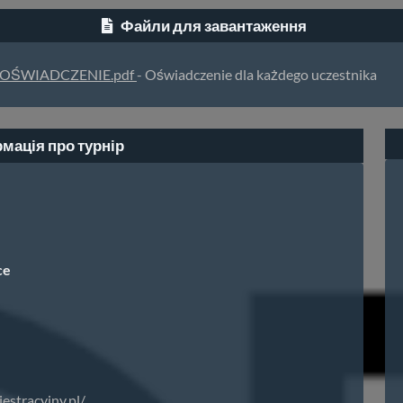
Файли для завантаження
OŚWIADCZENIE.pdf
- Oświadczenie dla każdego uczestnika
мація про турнір
ce
jestracyjny.pl/