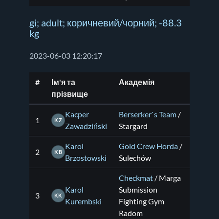
gi; adult; коричневий/чорний; -88.3
kg
2023-06-03 12:20:17
#
Ім'я та
Академія
прізвище
Kacper
Berserker`s Team
/
1
KZ
Zawadziński
Stargard
Karol
Gold Crew Horda
/
2
KB
Brzostowski
Sulechów
Checkmat
/ Marga
Karol
Submission
3
KK
Kurembski
Fighting Gym
Radom