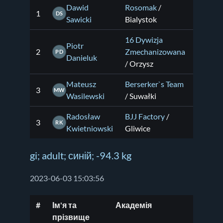
Dawid
Rosomak
/
1
DS
Sawicki
Bialystok
16 Dywizja
Piotr
2
Zmechanizowana
PD
Danieluk
/ Orzysz
Mateusz
Berserker`s Team
3
MW
Wasilewski
/ Suwałki
Radosław
BJJ Factory
/
3
RK
Kwietniowski
Gliwice
gi; adult; синій; -94.3 kg
2023-06-03 15:03:56
#
Ім'я та
Академія
прізвище