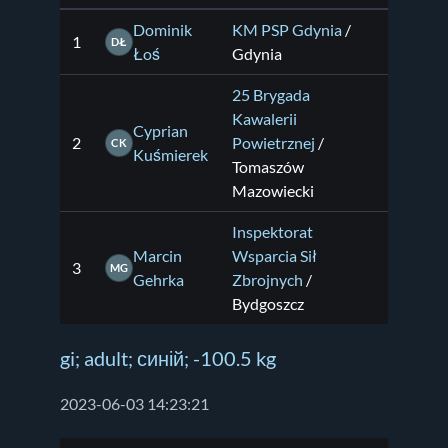
Dominik
KM PSP Gdynia
/
1
DŁ
Łoś
Gdynia
25 Brygada
Kawalerii
Cyprian
2
Powietrznej
/
CK
Kuśmierek
Tomaszów
Mazowiecki
Inspektorat
Marcin
Wsparcia Sił
3
MG
Gehrka
Zbrojnych
/
Bydgoszcz
gi; adult; синій; -100.5 kg
2023-06-03 14:23:21