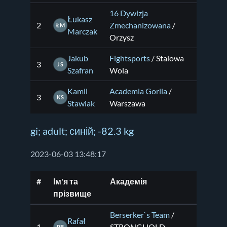
16 Dywizja
Łukasz
2
Zmechanizowana
/
ŁM
Marczak
Orzysz
Jakub
Fightsports
/ Stalowa
3
JS
Szafran
Wola
Kamil
Academia Gorila
/
3
KS
Stawiak
Warszawa
gi; adult; синій; -82.3 kg
2023-06-03 13:48:17
#
Ім'я та
Академія
прізвище
Berserker`s Team
/
Rafał