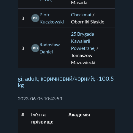
Masada
Piotr
Checkmat
/
3
PK
Kuczkowski
Oborniki Slaskie
25 Brygada
Kawalerii
Radosław
3
Powietrznej
/
RD
Daniel
Tomaszów
Mazowiecki
gi; adult; коричневий/чорний; -100.5
kg
2023-06-05 10:43:53
#
Ім'я та
Академія
прізвище