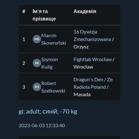
#
Ім'я та
Академія
прізвище
16 Dywizja
Marcin
1
Zmechanizowana
/
MS
Skowroński
Orzysz
Szymon
Fightlab Wrocław
/
2
SK
Kulig
Wrocław
Dragon`s Den / Ze
Robert
3
Radiola Poland
/
RS
Szatkowski
Masada
gi; adult; синій; -70 kg
2023-06-03 12:33:40