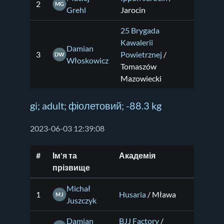
2
MG
Grehl
Jarocin
25 Brygada
Kawalerii
Damian
3
Powietrznej
/
DW
Włoskowicz
Tomaszów
Mazowiecki
gi; adult; фіолетовий; -88.3 kg
2023-06-03 12:39:08
#
Ім'я та
Академія
прізвище
Michał
1
Husaria
/ Mława
MJ
Juszczyk
Damian
BJJ Factory
/