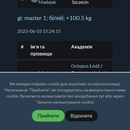
Madejak
Szczecin
gi; master 1; білий; +100.5 kg
2023-06-03 15:24:15
#
Ім'я та
Академія
прізвище
Octopus Łódź
/
Maciej
Centrum szkolenia
1
MK
Kasperowicz
policji w Łodzi z s.
Ми використовуємо cookie для аналітики та персоналізації.
w Sieradzu
Натискаючи "Прийняти", ви погоджуєтесь на використання нами
cookie. Ви можете налаштувати свої вподобання
тут
або через
Szymon
Maximus Fight
2
"Змінити налаштування cookie".
SN
Niemiec
Club
/ Ustroń
Прийняти
Відхилити
16 Dywizja
Marcin
3
Zmechanizowana
/
MS
Skowroński