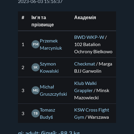
2023-06-03 15:16:37
#
Ім'я та
Академія
прізвище
BWD WKP-W
/
Przemek
1
102 Batalion
PM
Marcyniuk
Ochrony Bielkowo
Szymon
Checkmat
/ Marga
2
SK
Kowalski
BJJ Garwolin
Klub Walki
Michał
3
Grappler
/ Minsk
MG
Gruszczyński
Mazowiecki
Tomasz
KSW Cross Fight
3
TB
Budyś
Gym
/ Warszawa
gi; adult; білий; -88.3 kg