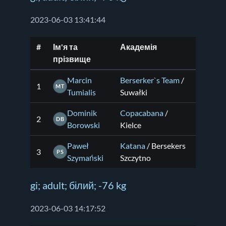
2023-06-03 13:41:44
#
Ім'я та
Академія
прізвище
Marcin
Berserker`s Team
/
1
MT
Tumialis
Suwałki
Dominik
Copacabana
/
2
DB
Borowski
Kielce
Paweł
Katana
/ Bersekers
3
PS
Szymański
Szczytno
gi; adult; білий; -76 kg
2023-06-03 14:17:52