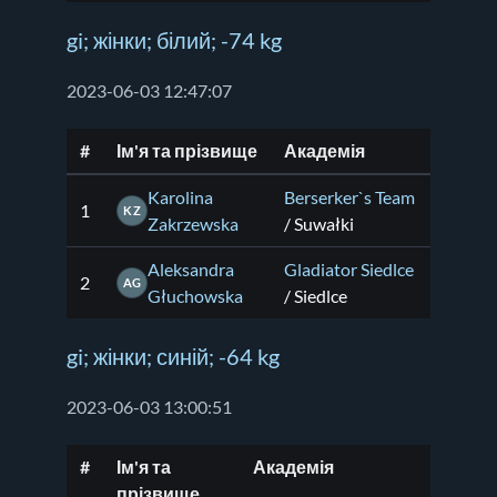
gi; жінки; білий; -74 kg
2023-06-03 12:47:07
#
Ім'я та прізвище
Академія
Karolina
Berserker`s Team
1
KZ
Zakrzewska
/ Suwałki
Aleksandra
Gladiator Siedlce
2
AG
Głuchowska
/ Siedlce
gi; жінки; синій; -64 kg
2023-06-03 13:00:51
#
Ім'я та
Академія
прізвище