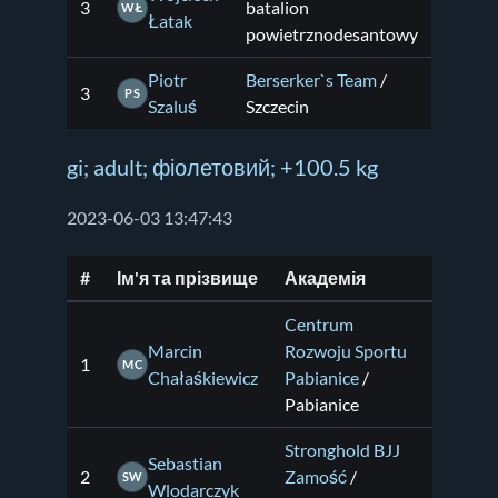
3
batalion
WŁ
Łatak
powietrznodesantowy
Piotr
Berserker`s Team
/
3
PS
Szaluś
Szczecin
gi; adult; фіолетовий; +100.5 kg
2023-06-03 13:47:43
#
Ім'я та прізвище
Академія
Centrum
Marcin
Rozwoju Sportu
1
MC
Chałaśkiewicz
Pabianice
/
Pabianice
Stronghold BJJ
Sebastian
2
Zamość
/
SW
Wlodarczyk