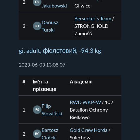
2
DJ
Jakubowski
Gliwice
Berserker`s Team
/
Dariusz
3
STRONGHOLD
DT
Turski
Zamość
gi; adult; фіолетовий; -94.3 kg
2023-06-03 13:08:07
#
Ім'я та
Академія
прізвище
BWD WKP-W
/ 102
Filip
1
Batalion Ochrony
FS
Słowiński
Bielkowo
Bartosz
Gold Crew Horda
/
2
BC
Ciołek
Sulechów