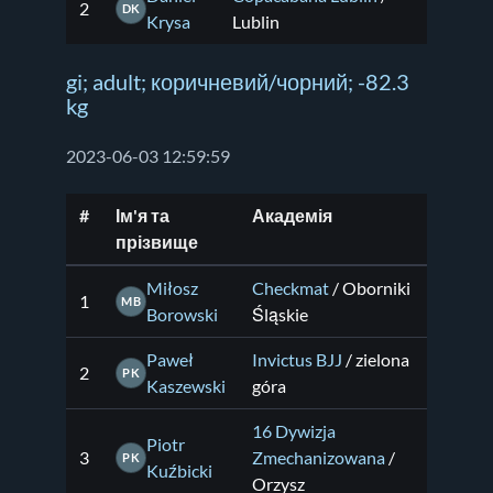
2
DK
Krysa
Lublin
gi; adult; коричневий/чорний; -82.3
kg
2023-06-03 12:59:59
#
Ім'я та
Академія
прізвище
Miłosz
Checkmat
/ Oborniki
1
MB
Borowski
Śląskie
Paweł
Invictus BJJ
/ zielona
2
PK
Kaszewski
góra
16 Dywizja
Piotr
3
Zmechanizowana
/
PK
Kuźbicki
Orzysz