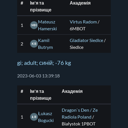
#
Ім'я та
Академія
прізвище
Mateusz
Virtus Radom
/
1
MH
Hamerski
6MBOT
Kamil
Gladiator Siedlce
/
2
KB
Butrym
Siedlce
gi; adult; синій; -76 kg
2023-06-03 13:39:18
#
Ім'я та
Академія
прізвище
Dragon`s Den / Ze
Łukasz
1
Radiola Poland
/
ŁB
Bogucki
Białystok 1PBOT