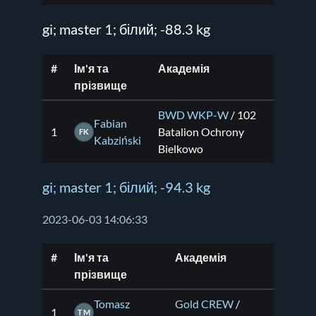
gi; master 1; білий; -88.3 kg
#
Ім'я та
Академія
прізвище
BWD WKP-W
/ 102
Fabian
1
Batalion Ochrony
FK
Kabziński
Bielkowo
gi; master 1; білий; -94.3 kg
2023-06-03 14:06:33
#
Ім'я та
Академія
прізвище
Tomasz
Gold CREW
/
1
TM