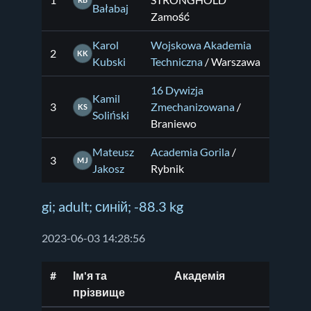
1
STRONGHOLD
RB
Bałabaj
Zamość
Karol
Wojskowa Akademia
2
KK
Kubski
Techniczna
/ Warszawa
16 Dywizja
Kamil
3
Zmechanizowana
/
KS
Soliński
Braniewo
Mateusz
Academia Gorila
/
3
MJ
Jakosz
Rybnik
gi; adult; синій; -88.3 kg
2023-06-03 14:28:56
#
Ім'я та
Академія
прізвище