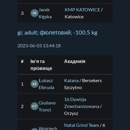
Jacek
KMP KATOWICE
/
3
JK
Kępka
Katowice
gi; adult; фіолетовий; -100.5 kg
2023-06-03 13:44:18
#
Ім'я та
Академія
прізвище
Łukasz
Katana
/ Bersekers
1
ŁE
Elbruda
Szczytno
16 Dywizja
Giuliano
2
Zmechanizowana
/
GT
Tronci
Orzysz
Natal Grind Team
/ 6
Wojciech