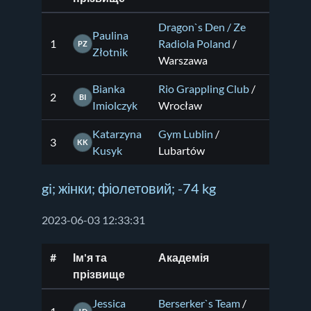
Dragon`s Den / Ze
Paulina
1
Radiola Poland
/
PZ
Złotnik
Warszawa
Bianka
Rio Grappling Club
/
2
BI
Imiolczyk
Wrocław
Katarzyna
Gym Lublin
/
3
KK
Kusyk
Lubartów
gi; жінки; фіолетовий; -74 kg
2023-06-03 12:33:31
#
Ім'я та
Академія
прізвище
Jessica
Berserker`s Team
/