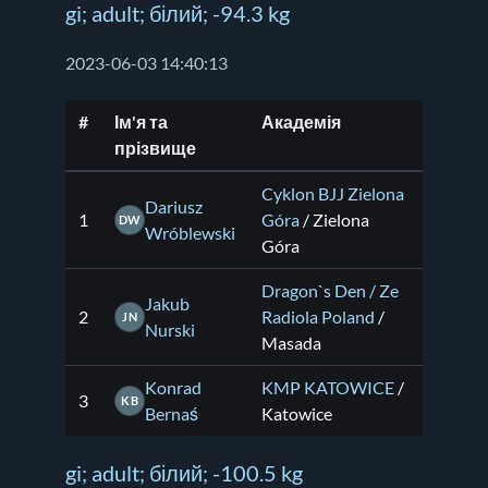
gi; adult; білий; -94.3 kg
2023-06-03 14:40:13
#
Ім'я та
Академія
прізвище
Cyklon BJJ Zielona
Dariusz
1
Góra
/ Zielona
DW
Wróblewski
Góra
Dragon`s Den / Ze
Jakub
2
Radiola Poland
/
JN
Nurski
Masada
Konrad
KMP KATOWICE
/
3
KB
Bernaś
Katowice
gi; adult; білий; -100.5 kg