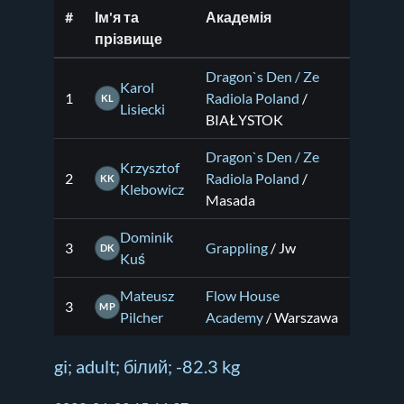
#
Ім'я та
Академія
прізвище
Dragon`s Den / Ze
Karol
1
Radiola Poland
/
KL
Lisiecki
BIAŁYSTOK
Dragon`s Den / Ze
Krzysztof
2
Radiola Poland
/
KK
Klebowicz
Masada
Dominik
3
Grappling
/ Jw
DK
Kuś
Mateusz
Flow House
3
MP
Pilcher
Academy
/ Warszawa
gi; adult; білий; -82.3 kg