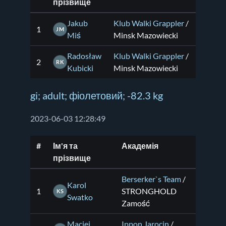
прізвище
Jakub
Klub Walki Grappler
/
1
JM
Miś
Minsk Mazowiecki
Radosław
Klub Walki Grappler
/
2
RK
Kubicki
Minsk Mazowiecki
gi; adult; фіолетовий; -82.3 kg
2023-06-03 12:28:49
#
Ім'я та
Академія
прізвище
Berserker`s Team
/
Karol
1
STRONGHOLD
KS
Swatko
Zamość
Maciej
Ippon Jarocin
/