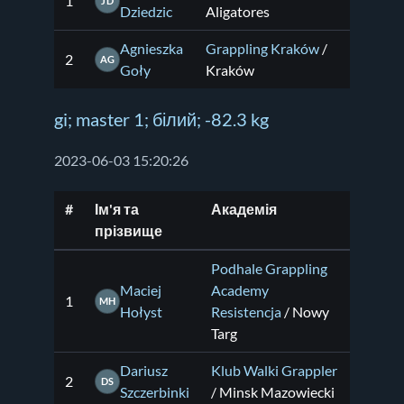
1
JD
Dziedzic
Aligatores
Agnieszka
Grappling Kraków
/
2
AG
Goły
Kraków
gi; master 1; білий; -82.3 kg
2023-06-03 15:20:26
#
Ім'я та
Академія
прізвище
Podhale Grappling
Maciej
Academy
1
MH
Hołyst
Resistencja
/ Nowy
Targ
Dariusz
Klub Walki Grappler
2
DS
Szczerbinki
/ Minsk Mazowiecki