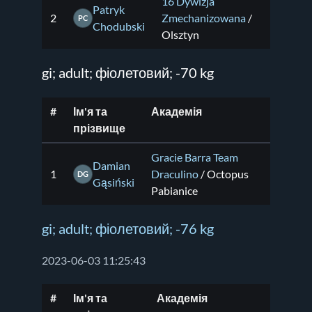
16 Dywizja
Patryk
2
Zmechanizowana
/
PC
Chodubski
Olsztyn
gi; adult; фіолетовий; -70 kg
#
Ім'я та
Академія
прізвище
Gracie Barra Team
Damian
1
Draculino
/ Octopus
DG
Gąsiński
Pabianice
gi; adult; фіолетовий; -76 kg
2023-06-03 11:25:43
#
Ім'я та
Академія