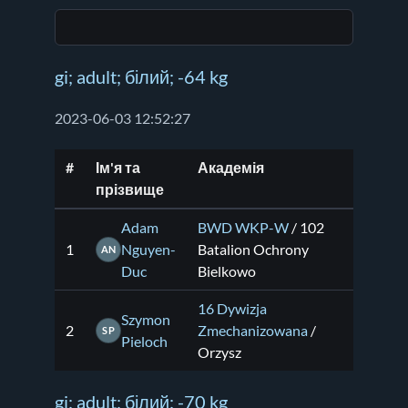
gi; adult; білий; -64 kg
2023-06-03 12:52:27
#
Ім'я та
Академія
прізвище
Adam
BWD WKP-W
/ 102
1
Nguyen-
Batalion Ochrony
AN
Duc
Bielkowo
16 Dywizja
Szymon
2
Zmechanizowana
/
SP
Pieloch
Orzysz
gi; adult; білий; -70 kg