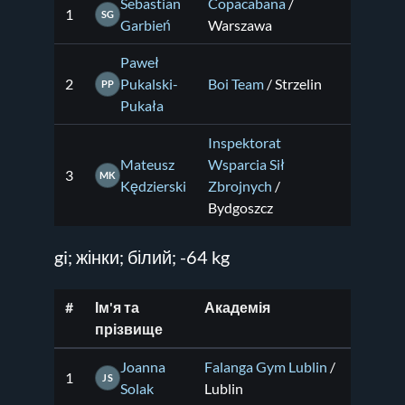
Sebastian
Copacabana
/
1
SG
Garbień
Warszawa
Paweł
2
Pukalski-
Boi Team
/ Strzelin
PP
Pukała
Inspektorat
Mateusz
Wsparcia Sił
3
MK
Kędzierski
Zbrojnych
/
Bydgoszcz
gi; жінки; білий; -64 kg
#
Ім'я та
Академія
прізвище
Joanna
Falanga Gym Lublin
/
1
JS
Solak
Lublin