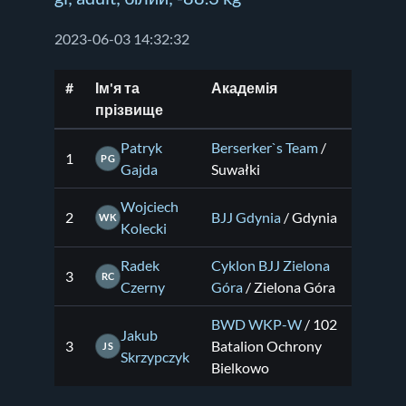
2023-06-03 14:32:32
#
Ім'я та
Академія
прізвище
Patryk
Berserker`s Team
/
1
PG
Gajda
Suwałki
Wojciech
2
BJJ Gdynia
/ Gdynia
WK
Kolecki
Radek
Cyklon BJJ Zielona
3
RC
Czerny
Góra
/ Zielona Góra
BWD WKP-W
/ 102
Jakub
3
Batalion Ochrony
JS
Skrzypczyk
Bielkowo