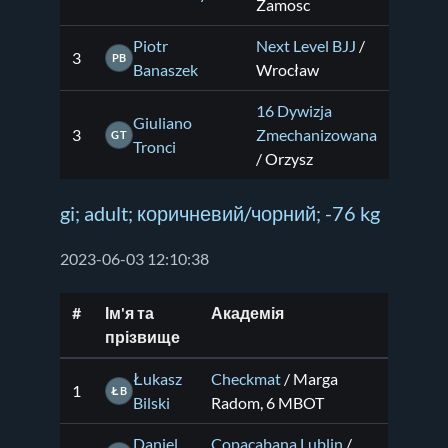
Zamosc
Piotr
Next Level BJJ
/
3
PB
Banaszek
Wrocław
16 Dywizja
Giuliano
3
Zmechanizowana
GT
Tronci
/ Orzysz
gi; adult; коричневий/чорний; -76 kg
2023-06-03 12:10:38
#
Ім'я та
Академія
прізвище
Łukasz
Checkmat
/ Marga
1
ŁB
Bilski
Radom, 6 MBOT
Daniel
Copacabana Lublin
/