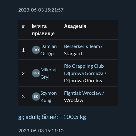
2023-06-03 15:21:57
#
Ім'я та
Академія
прізвище
Damian
Berserker`s Team
/
1
DO
Ostęp
Stargard
Rio Grappling Club
Mikołaj
2
Dąbrowa Górnicza
/
MG
Gryl
Dąbrowa Górnicza
Szymon
Fightlab Wrocław
/
3
SK
Kulig
Wrocław
gi; adult; білий; +100.5 kg
2023-06-03 15:11:10