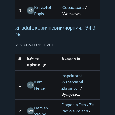
Krzysztof
Copacabana
/
3
KP
Papis
Warszawa
gi; adult; коричневий/чорний; -94.3
kg
2023-06-03 13:15:01
#
Ім'я та
Академія
прізвище
Inspektorat
Kamil
Wsparcia Sił
1
KH
Hercer
Zbrojnych
/
Bydgoszcz
Dragon`s Den / Ze
Damian
2
Radiola Poland
/
DW
Wolny