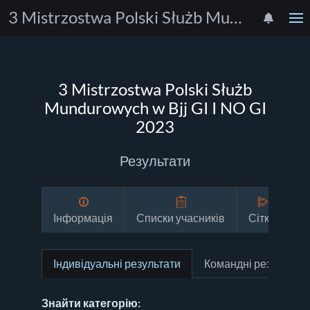
3 Mistrzostwa Polski Służb Mundurowych w Bjj GI I NO GI 2023
3 Mistrzostwa Polski Służb
Mundurowych w Bjj GI I NO GI
2023
Результати
Інформація
Списки учасників
Сітки
Р
Індивідуальні результати
Командні результати
Знайти категорію: