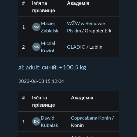
#
Ім'я та
Академія
прізвище
Maciej
WŻW w Bemowie
1
MZ
Zabielski
Piskim
/ Grappler Ełk
Michał
2
GLADIO
/ Lublin
MK
Kozioł
gi; adult; синій; +100.5 kg
2023-06-03 15:12:04
#
Ім'я та
Академія
прізвище
Dawid
Copacabana Konin
/
1
DK
Kubalak
Konin