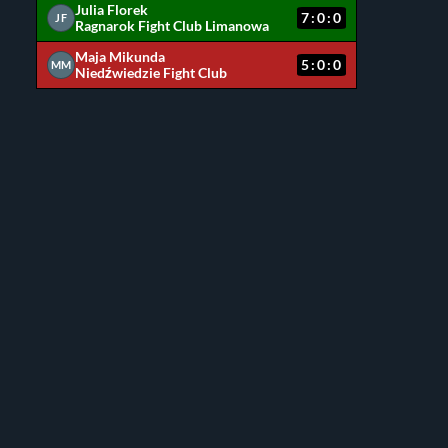
Julia Florek
7:0:0
JF
Ragnarok Fight Club Limanowa
Maja Mikunda
5:0:0
MM
Niedźwiedzie Fight Club