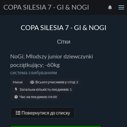
COPA SILESIA 7 - GI & NOGI
COPA SILESIA 7 - GI & NOGI
Сітки
NoGi; Młodszy junior dziewczynki
początkujący; -60kg
система з вибуванням
Mata6
Всього учасників у сітці: 2
Загальна кількість поєдинків: 1
Час на поєдинок: 04:00
Повернутися до списку