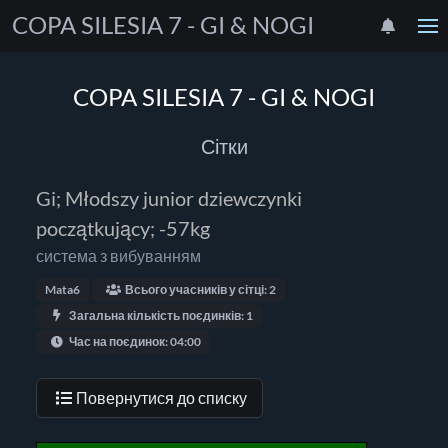
COPA SILESIA 7 - GI & NOGI
COPA SILESIA 7 - GI & NOGI
Сітки
Gi; Młodszy junior dziewczynki
początkujący; -57kg
система з вибуванням
Mata6
Всього учасників у сітці: 2
Загальна кількість поєдинків: 1
Час на поєдинок: 04:00
Повернутися до списку