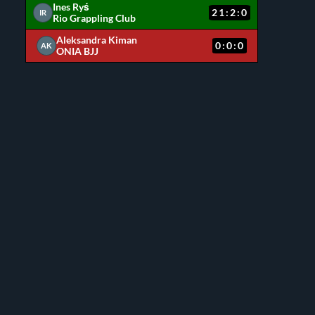
Ines Ryś
21:2:0
IR
Rio Grappling Club
Aleksandra Kiman
0:0:0
AK
ONIA BJJ