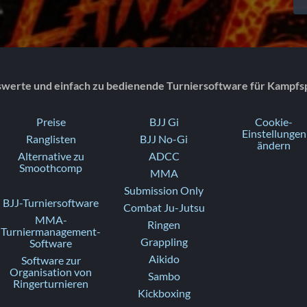
swerte und einfach zu bedienende Turniersoftware für Kampfs
Preise
BJJ Gi
Cookie-
Einstellungen
Ranglisten
BJJ No-Gi
ändern
Alternative zu
ADCC
Smoothcomp
MMA
Submission Only
BJJ-Turniersoftware
Combat Ju-Jutsu
MMA-
Ringen
Turniermanagement-
Grappling
Software
Aikido
Software zur
Organisation von
Sambo
Ringerturnieren
Kickboxing