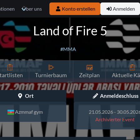
ationen
Über uns
Konto erstellen
Anmelden
Land of Fire 5
#MMA
tartlisten
Turnierbaum
Zeitplan
Aktuelle K
Ort
Anmeldeschluss
Azmmaf gym
21.05.2026 - 30.05.202
Archivierter Event