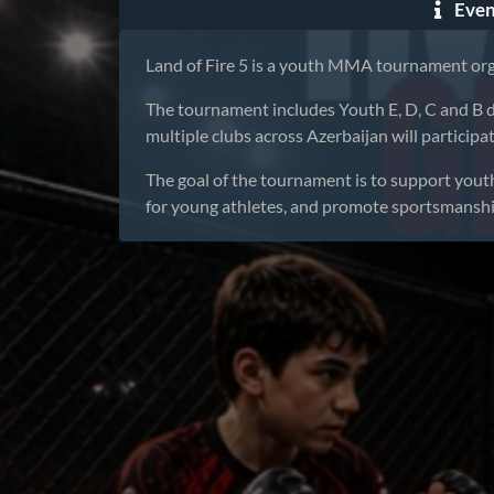
Even
Land of Fire 5 is a youth MMA tournament or
The tournament includes Youth E, D, C and B di
multiple clubs across Azerbaijan will participat
The goal of the tournament is to support yo
for young athletes, and promote sportsmanship