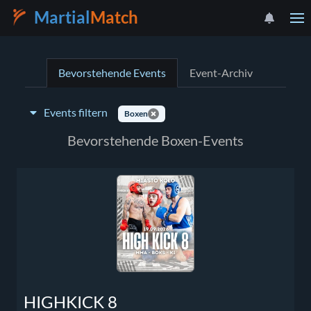
Martial
Match
Bevorstehende Events
Event-Archiv
Events filtern
Boxen
Event-Typ:
Bevorstehende Boxen-Events
Land auswählen
HIGHKICK 8