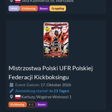
Jana Kazimierza 56, Warszawa
MMA
Kickboxing
Boxen
Grappling
Mistrzostwa Polski UFR Polskiej
Federacji Kickboksingu
Event-Datum:
17. Oktober 2026
Anmeldung startet:
in 23 Tagen
Kartuzy, Wzgórze Wolnosci 1
Kickboxing
K-1
Boxen