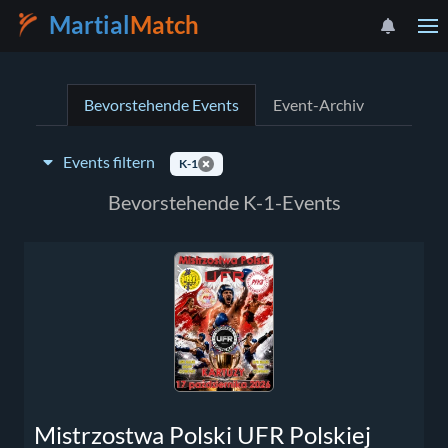
Martial
Match
Bevorstehende Events
Event-Archiv
Events filtern
K-1
Event-Typ:
Bevorstehende K-1-Events
Land auswählen
Mistrzostwa Polski UFR Polskiej