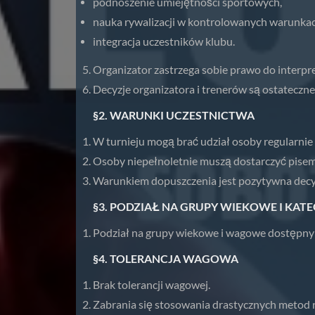
podnoszenie umiejętności sportowych,
nauka rywalizacji w kontrolowanych warunkac
integracja uczestników klubu.
Organizator zastrzega sobie prawo do interpre
Decyzje organizatora i trenerów są ostateczne
§2. WARUNKI UCZESTNICTWA
W turnieju mogą brać udział osoby regularnie 
Osoby niepełnoletnie muszą dostarczyć pisem
Warunkiem dopuszczenia jest pozytywna decy
§3. PODZIAŁ NA GRUPY WIEKOWE I KA
Podział na grupy wiekowe i wagowe dostępny j
§4. TOLERANCJA WAGOWA
Brak tolerancji wagowej.
Zabrania się stosowania drastycznych metod r