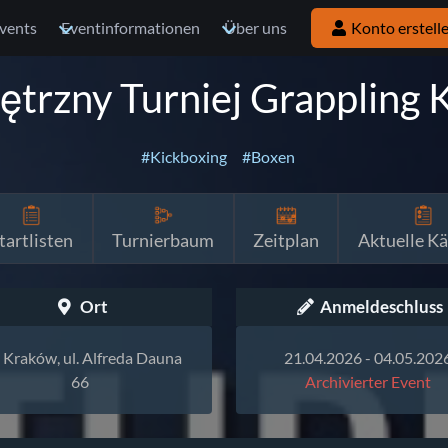
vents
Eventinformationen
Über uns
Konto erstell
trzny Turniej Grappling 
#Kickboxing
#Boxen
tartlisten
Turnierbaum
Zeitplan
Aktuelle K
Ort
Anmeldeschluss
Kraków, ul. Alfreda Dauna
21.04.2026 - 04.05.202
66
Archivierter Event