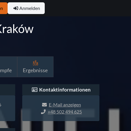
en
Anmelden
Kraków
ämpfe
Ergebnisse
Kontaktinformationen
6
E-Mail anzeigen
+48 502 494 625