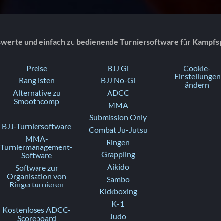
swerte und einfach zu bedienende Turniersoftware für Kampfs
Preise
BJJ Gi
Cookie-
Einstellungen
Ranglisten
BJJ No-Gi
ändern
Alternative zu
ADCC
Smoothcomp
MMA
Submission Only
BJJ-Turniersoftware
Combat Ju-Jutsu
MMA-
Ringen
Turniermanagement-
Grappling
Software
Aikido
Software zur
Organisation von
Sambo
Ringerturnieren
Kickboxing
K-1
Kostenloses ADCC-
Judo
Scoreboard