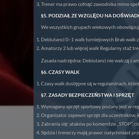
Trener ma prawo cofnąć zawodnika mimo speł
§5. PODZIAŁ ZE WZGLĘDU NA DOŚWIAD
We wszystkich grupach wiekowych obowiązuje
Debiutanci 0–1 walk turniejowych Brak walk
Amatorzy 2 lub więcej walk Regularny staż t
Zasada nadrzędna: Debiutanci nie walczą z a
§6. CZASY WALK
Czasy walk dostępne są w regulaminach, które
§7. ZASADY BEZPIECZEŃSTWA I SPRZĘT
Wymagany sprzęt sportowy podany jest w regul
Organizator zapewni sprzęt dla uczestników,
Zabrania się: ataków po komendzie „STOP”, ci
Sędzia i trenerzy mają prawo: natychmiast pr