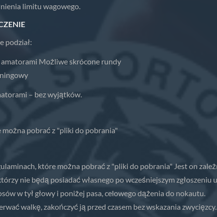
nienia limitu wagowego.
CZENIE
 podział:
 z amatorami Możliwe skrócone rundy
reningowy
matorami – bez wyjątków.
 można pobrać z "pliki do pobrania"
aminach, które można pobrać z "pliki do pobrania" Jest on zależ
 którzy nie będą posiadać własnego po wcześniejszym zgłoszeniu
osów w tył głowy i poniżej pasa, celowego dążenia do nokautu.
zerwać walkę, zakończyć ją przed czasem bez wskazania zwycięzcy.