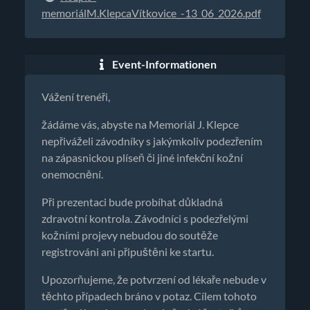
memoriálM.KlepcaVítkovice_-13_06_2026.pdf
Event-Informationen
Vážení trenéři,
žádáme vás, abyste na Memoriál J. Klepce
nepřiváželi závodníky s jakýmkoliv podezřením
na zápasnickou plíseň či jiné infekční kožní
onemocnění.
Při prezentaci bude probíhat důkladná
zdravotní kontrola. Závodníci s podezřelými
kožními projevy nebudou do soutěže
registrováni ani připuštěni ke startu.
Upozorňujeme, že potvrzení od lékaře nebude v
těchto případech bráno v potaz. Cílem tohoto