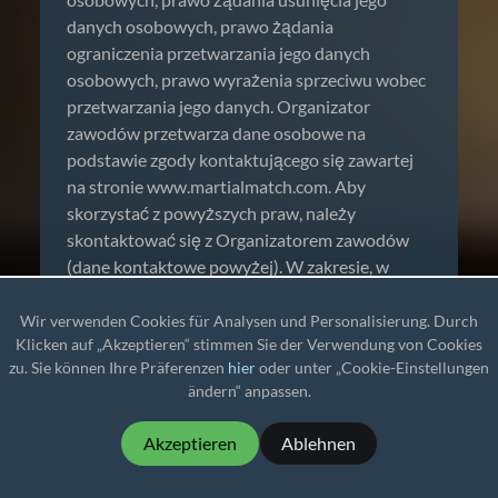
danych osobowych, prawo żądania
ograniczenia przetwarzania jego danych
osobowych, prawo wyrażenia sprzeciwu wobec
przetwarzania jego danych. Organizator
zawodów przetwarza dane osobowe na
podstawie zgody kontaktującego się zawartej
na stronie www.martialmatch.com. Aby
skorzystać z powyższych praw, należy
skontaktować się z Organizatorem zawodów
(dane kontaktowe powyżej). W zakresie, w
jakim dane kontaktującego się są przetwarzane
na podstawie jego zgody– ma on prawo
Wir verwenden Cookies für Analysen und Personalisierung. Durch
Klicken auf „Akzeptieren“ stimmen Sie der Verwendung von Cookies
wycofania zgody na przetwarzanie danych w
zu. Sie können Ihre Präferenzen
hier
oder unter „Cookie-Einstellungen
dowolnym momencie. Wycofanie zgody nie ma
ändern“ anpassen.
wpływu na zgodność z prawem przetwarzania,
którego dokonano na podstawie zgody
Akzeptieren
Ablehnen
kontaktującego się przed jej wycofaniem.
Kontaktujący się może wycofać swoją zgodę