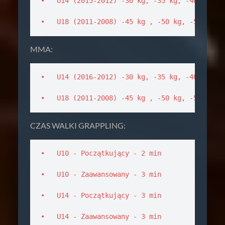
•   U14 (2015-2012) -30 kg, -35 kg, -40 kg, -4
•   U18 (2011-2008) -45 kg , -50 kg, -55 kg, 
MMA:
•   U14 (2016-2012) -30 kg, -35 kg, -40 kg, -4
•   U18 (2011-2008) -45 kg , -50 kg, -55 kg, 
CZAS WALKI GRAPPLING:
•   U10 - Początkujący - 2 min 

•   U10 - Zaawansowany - 3 min 

•   U14 - Początkujący - 3 min 

•   U14 - Zaawansowany - 3 min 
