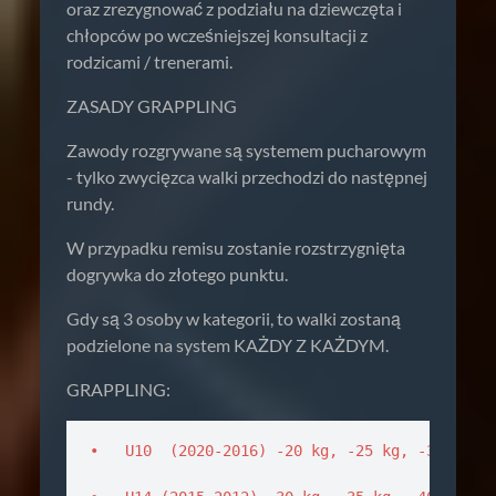
oraz zrezygnować z podziału na dziewczęta i
chłopców po wcześniejszej konsultacji z
rodzicami / trenerami.
ZASADY GRAPPLING
Zawody rozgrywane są systemem pucharowym
- tylko zwycięzca walki przechodzi do następnej
rundy.
W przypadku remisu zostanie rozstrzygnięta
dogrywka do złotego punktu.
Gdy są 3 osoby w kategorii, to walki zostaną
podzielone na system KAŻDY Z KAŻDYM.
GRAPPLING:
•   U10  (2020-2016) -20 kg, -25 kg, -30 kg, -