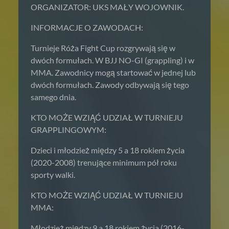
ORGANIZATOR: UKS MAŁY WOJOWNIK.
INFORMACJE O ZAWODACH:
Turnieje Róża Fight Cup rozgrywają się w
dwóch formułach. W BJJ NO-GI (grappling) i w
MMA. Zawodnicy mogą startować w jednej lub
dwóch formułach. Zawody odbywają się tego
samego dnia.
KTO MOŻE WZIĄĆ UDZIAŁ W TURNIEJU
GRAPPLINGOWYM:
Dzieci i młodzież między 5 a 18 rokiem życia
(2020-2008) trenujące minimum pół roku
sporty walki.
KTO MOŻE WZIĄĆ UDZIAŁ W TURNIEJU
MMA:
Młodzież między 9 a 18 rokiem życia (2016-