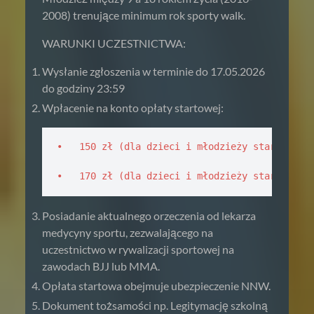
2008) trenujące minimum rok sporty walk.
WARUNKI UCZESTNICTWA:
Wysłanie zgłoszenia w terminie do 17.05.2026
do godziny 23:59
Wpłacenie na konto opłaty startowej:
•   150 zł (dla dzieci i młodzieży startującej
•   170 zł (dla dzieci i młodzieży startujące
Posiadanie aktualnego orzeczenia od lekarza
medycyny sportu, zezwalającego na
uczestnictwo w rywalizacji sportowej na
zawodach BJJ lub MMA.
Opłata startowa obejmuje ubezpieczenie NNW.
Dokument tożsamości np. Legitymację szkolną