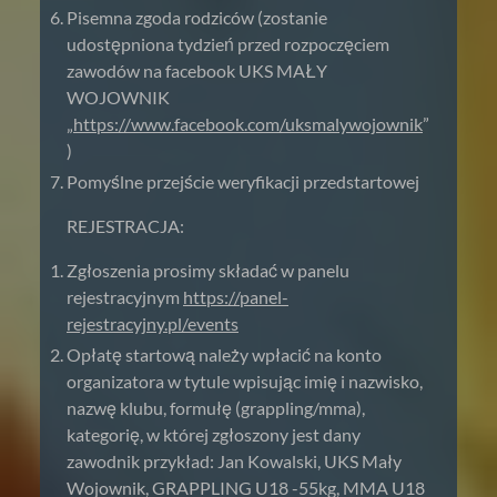
Pisemna zgoda rodziców (zostanie
udostępniona tydzień przed rozpoczęciem
zawodów na facebook UKS MAŁY
WOJOWNIK
„
https://www.facebook.com/uksmalywojownik
”
)
Pomyślne przejście weryfikacji przedstartowej
REJESTRACJA:
Zgłoszenia prosimy składać w panelu
rejestracyjnym
https://panel-
rejestracyjny.pl/events
Opłatę startową należy wpłacić na konto
organizatora w tytule wpisując imię i nazwisko,
nazwę klubu, formułę (grappling/mma),
kategorię, w której zgłoszony jest dany
zawodnik przykład: Jan Kowalski, UKS Mały
Wojownik, GRAPPLING U18 -55kg, MMA U18