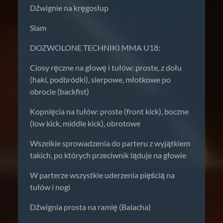
Dźwignie na kręgosłup
Slam
DOZWOLONE TECHNIKI MMA U18:
Ciosy ręczne na głowę i tułów: proste, z dołu
(haki, podbródki), sierpowe, młotkowe po
obrocie (backfist)
Kopnięcia na tułów: proste (front kick), boczne
(low kick, middle kick), obrotowe
Wszelkie sprowadzenia do parteru z wyjątkiem
takich, po których przeciwnik ląduje na głowie
W parterze wszystkie uderzenia pięścią na
tułów i nogi
Dźwignia prosta na ramię (Balacha)