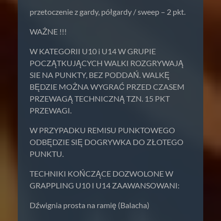
przetoczenie z gardy, półgardy / sweep – 2 pkt.
WAŻNE !!!
W KATEGORII U10 i U14 W GRUPIE
POCZĄTKUJĄCYCH WALKI ROZGRYWAJĄ
SIE NA PUNKTY, BEZ PODDAŃ. WALKĘ
BĘDZIE MOŻNA WYGRAĆ PRZED CZASEM
PRZEWAGĄ TECHNICZNĄ TZN. 15 PKT
PRZEWAGI.
W PRZYPADKU REMISU PUNKTOWEGO
ODBĘDZIE SIĘ DOGRYWKA DO ZŁOTEGO
PUNKTU.
TECHNIKI KOŃCZĄCE DOZWOLONE W
GRAPPLING U10 I U14 ZAAWANSOWANI:
Dźwignia prosta na ramię (Balacha)