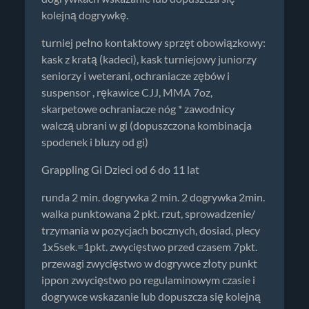
kolejną dogrywkę.
turniej pełno kontaktowy sprzęt obowiązkowy:
kask z kratą (kadeci), kask turniejowy juniorzy
seniorzy i weterani, ochraniacze zębów i
suspensor , rękawice CJJ, MMA 7oz,
skarpetowe ochraniacze nóg * zawodnicy
walczą ubrani w gi (dopuszczona kombinacja
spodenek i bluzy od gi)
Grappling Gi Dzieci od 6 do 11 lat
runda 2 min. dogrywka 2 min. 2 dogrywka 2min.
walka punktowana 2 pkt. rzut, sprowadzenie/
trzymania w pozycjach bocznych, dosiad, plecy
1x5sek.=1pkt. zwycięstwo przed czasem 7pkt.
przewagi zwycięstwo w dogrywce złoty punkt
ippon zwycięstwo po regulaminowym czasie i
dogrywce wskazanie lub dopuszcza się kolejną