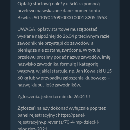
Opłatę startową należy uiścić za pomocą
przelewu na wskazane dane: numer konta
Bzwbk : 90 1090 2590 0000 0001 3205 4953
UWAGA! opłaty startowe muszą zostać
wysłane najpóźniej do 26.04 przeciwnym razie
zawodnik nie przystąpi do zawodów, a
pieniądze nie zostaną zwrócone. W tytule
przelewu prosimy podać nazwę zawodów, imię i
nazwisko zawodnika, formułę i kategorię
wagową, w jakiej startuje, np. Jan Kowalski U15
60 kg lub w przypadku zgłoszenia klubowego –
nazwę klubu, ilość zawodników.
Zgłoszenia: jeden termin do 26.04 !!!
Zgłoszeń należy dokonać wyłącznie poprzez
panel rejestracyjny :
https://panel-
rejestracyjny.pl/events/70-4-mp-dzieci-i-
mlodziez-2021