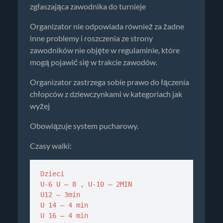
zgłaszająca zawodnika do turnieje
Organizator nie odpowiada również za żadne
inne problemy i roszczenia ze strony
zawodników nie objęte w regulaminie, które
mogą pojawić się w trakcie zawodów.
Organizator zastrzega sobie prawo do łączenia
chłopców z dziewczynkami w kategoriach jak
wyżej
Obowiązuje system pucharowy.
Czasy walki:
Dzieci 

U-6 U – 8 , U-10 – 2MIN

U12 – 3min

U 14 – 4 min

U 16 – 4 min
