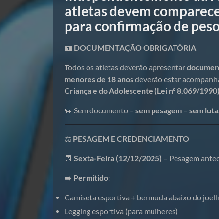
atletas devem comparece
para confirmação de peso
🪪
DOCUMENTAÇÃO OBRIGATÓRIA
Todos os atletas deverão apresentar
document
menores de 18 anos
deverão estar acompanh
Criança e do Adolescente (Lei nº 8.069/1990
📛 Sem documento =
sem pesagem
=
sem luta
⚖️
PESAGEM E CREDENCIAMENTO
📆
Sexta-Feira (12/12/2025)
– Pesagem antec
➡️
Permitido:
Camiseta esportiva + bermuda abaixo do joel
Legging esportiva (para mulheres)