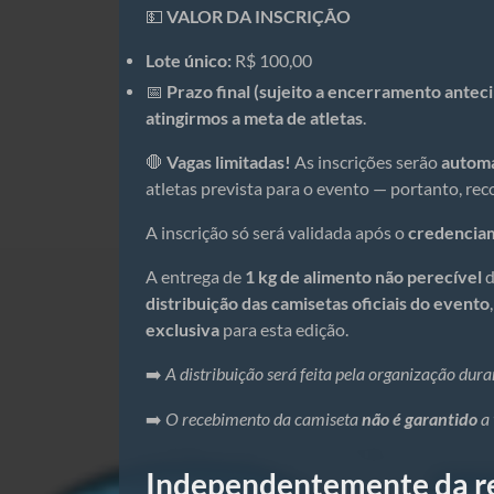
💵
VALOR DA INSCRIÇÃO
Lote único:
R$ 100,00
📅
Prazo final (sujeito a encerramento antec
atingirmos a meta de atletas
.
🛑
Vagas limitadas!
As inscrições serão
autom
atletas prevista para o evento — portanto, re
A inscrição só será validada após o
credenciam
A entrega de
1 kg de alimento não perecível
d
distribuição das camisetas oficiais do evento
exclusiva
para esta edição.
➡️
A distribuição será feita pela organização dur
não é garantido
➡️
O recebimento da camiseta
a 
Independentemente da re