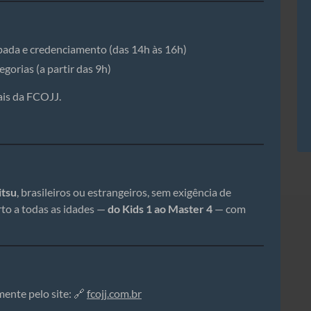
ada e credenciamento (das 14h às 16h)
gorias (a partir das 9h)
ais da FCOJJ.
itsu
, brasileiros ou estrangeiros, sem exigência de
erto a todas as idades —
do Kids 1 ao Master 4
— com
mente pelo site: 🔗
fcojj.com.br