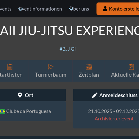
vents
Eventinformationen
Über uns
Konto erstell
I JIU-JITSU EXPERIEN
#BJJ Gi
tartlisten
Turnierbaum
Zeitplan
Aktuelle K
Ort
Anmeldeschluss
Clube da Portuguesa
21.10.2025 - 09.12.202
Archivierter Event