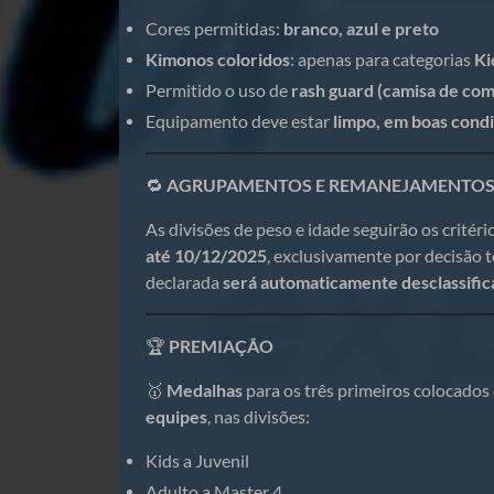
Cores permitidas:
branco, azul e preto
Kimonos coloridos
: apenas para categorias
Ki
Permitido o uso de
rash guard (camisa de co
Equipamento deve estar
limpo, em boas cond
🔁
AGRUPAMENTOS E REMANEJAMENTO
As divisões de peso e idade seguirão os crité
até 10/12/2025
, exclusivamente por decisão t
declarada
será automaticamente desclassific
🏆
PREMIAÇÃO
🥇
Medalhas
para os três primeiros colocados
equipes
, nas divisões:
Kids a Juvenil
Adulto a Master 4