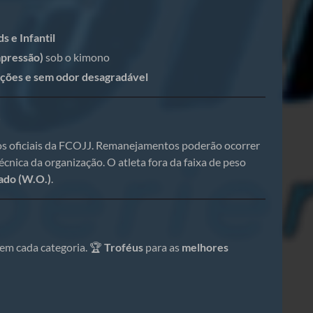
ds e Infantil
mpressão)
sob o kimono
ições e sem odor desagradável
S
rios oficiais da FCOJJ. Remanejamentos poderão ocorrer
écnica da organização. O atleta fora da faixa de peso
ado (W.O.)
.
 em cada categoria. 🏆
Troféus
para as
melhores