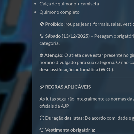
Calça de quimono + camiseta
Quimono completo
🚫
Proibido:
roupas jeans, formais, saias, vesti
📆
Sábado (13/12/2025)
– Pesagem obrigatór
categoria.
⛔
Atenção:
O atleta deve estar presente no g
horário divulgado para sua categoria. O não 
desclassificação automática (W.O.)
.
🥋
REGRAS APLICÁVEIS
As lutas seguirão integralmente as normas da
oficiais da AJP
⏱️
Duração das lutas:
De acordo com idade e g
👕
Vestimenta obrigatória: