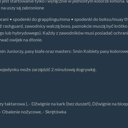
e jest startowanie tylko i wyłącznie w jednolitym kolorze kimona.
 na uszy są zabronione
ani • spodenki do grapplingu/mma • spodenki do boksu/muay tha
ż rashguard, zawodnicy walczą boso, paznokcie muszą być krótko
go lub hybrydowego). Każdy z zawodników musi posiadać ochrania
wać owijek na dłonie.
min Juniorzy, pasy białe oraz masters: 5min Kobiety pasy kolorow
pojedynku może zarządzić 2 minutową dogrywkę.
czy taktarowa ), - Dźwignie na kark (bez duszeń), Dźwignie na bice
 - Obalenie nożycowe, - Skrętówka