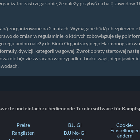
nizator zastrzega sobie, że należy przybyć na halę zawodów 1h
organizowane na 2 matach. Wymagane będą ubezpieczenie NN
 prawo do zmian w regulaminie, o których zobowiązuje się poinf
ego regulaminu należy do Biura Organizacyjnego Harmonogram walk 
muły, dywizji, kategorii wagowej. Zwrot opłaty startowej następu
owa nie będzie zwracana w przypadku -braku wagi, niepojawienie 
zawodach.
swerte und einfach zu bedienende Turniersoftware für Kampfs
Preise
BJJ Gi
Cookie-
Einstellungen
Ranglisten
BJJ No-Gi
ändern