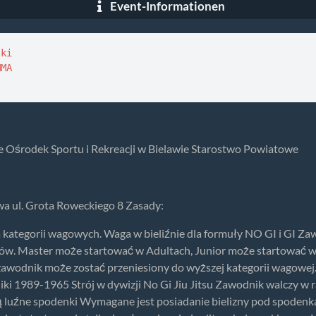
Event-Informationen
ki 

MA

e Ośrodek Sportu i Rekreacji w Bielawie Starostwo Powiatowe
a ul. Grota Roweckiego 8 Zasady:
ia kategorii wagowych. Waga w bieliźnie dla formuły NO GI i G
sów. Master może startować w Adultach, Junior może startować w
awodnik może zostać przeniesiony do wyższej kategorii wagowej
ki 1989-1965 Strój w dywizji No Gi Jiu Jitsu Zawodnik walczy w 
ą luźne spodenki Wymagane jest posiadanie bielizny pod spodenk