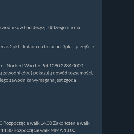
awodników ( od decyzji sędziego nie ma
rze. 2pkt - kolano na brzuchu. 3pkt - przejście
to : Norbert Warchoł 94 1090 2284 0000
ują zawodników. ( pokazują dowód tożsamości,
tniego zawodnika wymagana jest zgoda
00 Rozpoczęcie walk 14.00 Zakończenie walk i
A 14 30 Rozpoczęcie walk MMA 18 00