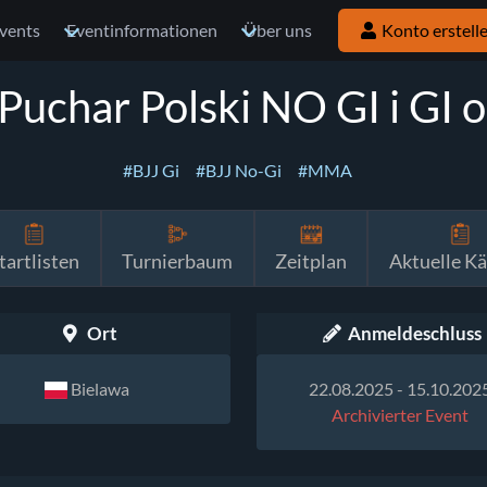
vents
Eventinformationen
Über uns
Konto erstell
 Puchar Polski NO GI i GI
#BJJ Gi
#BJJ No-Gi
#MMA
tartlisten
Turnierbaum
Zeitplan
Aktuelle K
Ort
Anmeldeschluss
Bielawa
22.08.2025 - 15.10.202
Archivierter Event