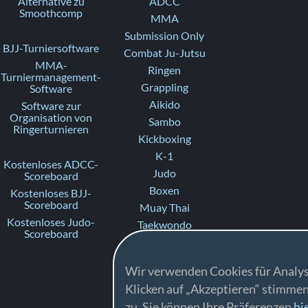
Alternative zu
ADCC
Smoothcomp
MMA
Submission Only
BJJ-Turniersoftware
Combat Ju-Jutsu
MMA-
Ringen
Turniermanagement-
Grappling
Software
Aikido
Software zur
Organisation von
Sambo
Ringerturnieren
Kickboxing
K-1
Kostenloses ADCC-
Judo
Scoreboard
Boxen
Kostenloses BJJ-
Scoreboard
Muay Thai
Kostenloses Judo-
Taekwondo
Scoreboard
Karate
Ju-Jitsu
Wir verwenden Cookies für Analys
Fighting
Klicken auf „Akzeptieren“ stimme
Ne-waza Gi
zu. Sie können Ihre Präferenzen
hi