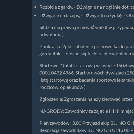
Rozbicia z gardy, - Dźwignie na nogi (nie dot. 
Dźwignie na biceps, - Dźwignię na łydkę, - O
Sędzia ma prawo przerwać walkę w przypadku 
odwołania ).
Punktacja: 2pkt - obalenie przeciwnika do part
gardy. 4pkt - dosiad, wpięcie za plecy(obiema 
Startowe: Opłatę startową w kwocie 150zł w
0001 0432 4966. Start w dwóch dywizjach 250
listę startową oraz badania sportowe lekars
rodziców, opiekunów ).
Zgłoszenia: Zgłoszenia należy kierować prze
NAGRODY: Zawodnicy za zajęcie I II III miejs
Plan zawodów : 8.00 Przyjazd ekip BJJ NO GI i
dekoracja zawodników BJJ NO GI i GI 13 00