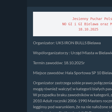
                 Jesienny Puchar Pols
            NO GI i GI Bielawa oraz M
                    18.10.2025
Organizator: UKS IRON BULLS Bielawa
Współorganizatorzy : Urząd Miasta w Bielawi
Termin zawodów: 18.10.2025r
Miejsce zawodów: Hala Sportowa SP 10 Bielaw
Organizator zastrzega sobie prawo połączen
mogą również walczyć w kategorii białych pa
W przypadku braku zawodników w kategorii, z
2010 Adult roczniki 2006-1990 Masters roczni
legginsy pod warunkiem, że na nie nałożone s