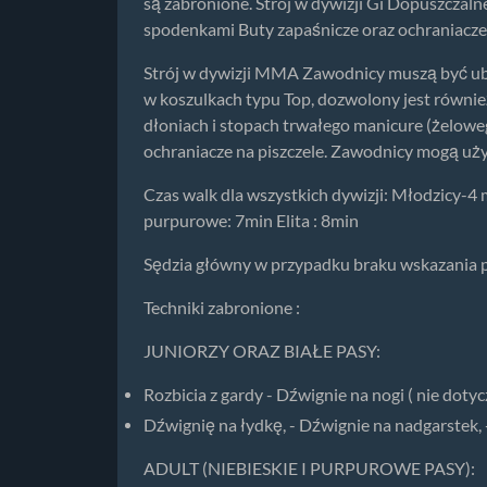
są zabronione. Strój w dywizji Gi Dopuszczaln
spodenkami Buty zapaśnicze oraz ochraniacze
Strój w dywizji MMA Zawodnicy muszą być ubr
w koszulkach typu Top, dozwolony jest równie
dłoniach i stopach trwałego manicure (żelowe
ochraniacze na piszczele. Zawodnicy mogą uży
Czas walk dla wszystkich dywizji: Młodzicy-4 
purpurowe: 7min Elita : 8min
Sędzia główny w przypadku braku wskazania 
Techniki zabronione :
JUNIORZY ORAZ BIAŁE PASY:
Rozbicia z gardy - Dźwignie na nogi ( nie doty
Dźwignię na łydkę, - Dźwignie na nadgarstek,
ADULT (NIEBIESKIE I PURPUROWE PASY):