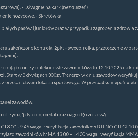
taktarowa), - Dźwignie na kark (bez duszeń)
balenie nożycowe, - Skrętówka
białych pasów i juniorów oraz w przypadku zagrożenia zdrowia z
eru zakończone kontrola. 2pkt - sweep, rolka, przetoczenie w parte
stopami).
ykonują trenerzy, opiekunowie zawodników do 12.10.2025 na kon
zł. Start w 3 dywizjach 300zł. Trenerzy w dniu zawodów weryfik
kie z orzecznictwem lekarza sportowego. W przypadku niepełnole
z panel zawodów.
ca otrzymają dyplom, medal oraz nagrodę rzeczową.
 GI 8.00 - 9.45 waga i weryfikacja zawodników BJJ NO GI i GI 10.
 Przyjazd zawodników MMA 13 00 – 14 00 waga i weryfikacja MM