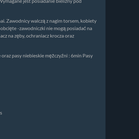
 Wymagane jest posiadanie bielizny pod
i. Zawodnicy walczą z nagim torsem, kobiety
 obcięte -zawodniczki nie mogą posiadać na
cz na zęby, ochraniacz krocza oraz
e oraz pasy niebieskie mężczyźni : 6min Pasy
ps