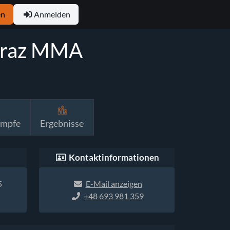
en
Anmelden
 oraz MMA
ämpfe
Ergebnisse
Kontaktinformationen
5
E-Mail anzeigen
+48 693 981 359