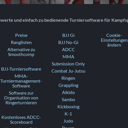
swerte und einfach zu bedienende Turniersoftware für Kampfs
Preise
BJJ Gi
Cookie-
Einstellungen
Ranglisten
BJJ No-Gi
ändern
Alternative zu
ADCC
Smoothcomp
MMA
Submission Only
BJJ-Turniersoftware
Combat Ju-Jutsu
MMA-
Ringen
Turniermanagement-
Grappling
Software
Aikido
Software zur
Organisation von
Sambo
Ringerturnieren
Kickboxing
K-1
Kostenloses ADCC-
Judo
Scoreboard