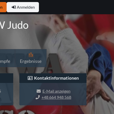
en
Anmelden
W Judo
ämpfe
Ergebnisse
Kontaktinformationen
5
E-Mail anzeigen
+48 664 948 568