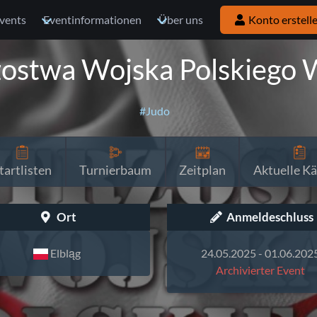
vents
Eventinformationen
Über uns
Konto erstell
zostwa Wojska Polskiego 
#Judo
tartlisten
Turnierbaum
Zeitplan
Aktuelle K
Ort
Anmeldeschluss
Elbląg
24.05.2025 - 01.06.202
Archivierter Event