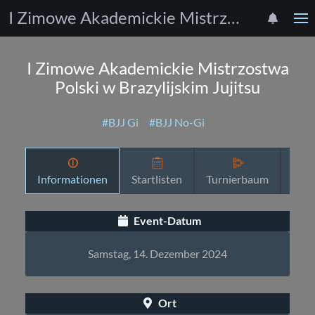
I Zimowe Akademickie Mistrzostwa Polski w Brazylijskim Jujitsu
I Zimowe Akademickie Mistrzostwa
Polski w Brazylijskim Jujitsu
#BJJ Gi
#BJJ No-Gi
Informationen
Startlisten
Turnierbaum
Zeit
Event-Datum
Samstag, 14. Dezember 2024
Ort