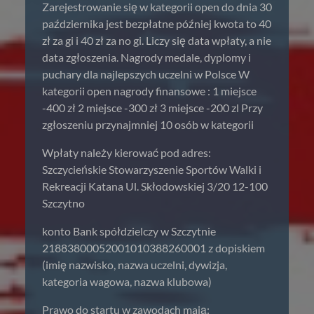
Zarejestrowanie się w kategorii open do dnia 30
października jest bezpłatne później kwota to 40
zł za gi i 40 zł za no gi. Liczy się data wpłaty, a nie
data zgłoszenia. Nagrody medale, dyplomy i
puchary dla najlepszych uczelni w Polsce W
kategorii open nagrody finansowe : 1 miejsce
-400 zł 2 miejsce -300 zł 3 miejsce -200 zl Przy
zgłoszeniu przynajmniej 10 osób w kategorii
Wpłaty należy kierować pod adres:
Szczycieńskie Stowarzyszenie Sportów Walki i
Rekreacji Katana Ul. Skłodowskiej 3/20 12-100
Szczytno
konto Bank spółdzielczy w Szczytnie
21883800052001010388260001 z dopiskiem
(imię nazwisko, nazwa uczelni, dywizja,
kategoria wagowa, nazwa klubowa)
Prawo do startu w zawodach mają: