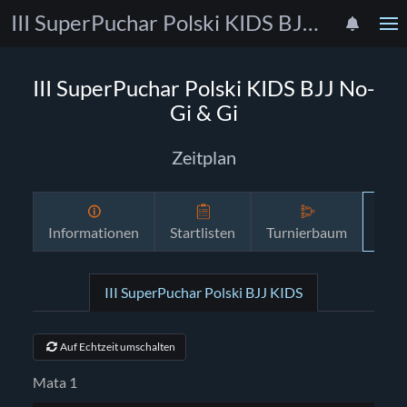
III SuperPuchar Polski KIDS BJJ No-Gi & Gi
III SuperPuchar Polski KIDS BJJ No-
Gi & Gi
Zeitplan
Informationen
Startlisten
Turnierbaum
Zeit
III SuperPuchar Polski BJJ KIDS
Auf Echtzeit umschalten
Mata 1