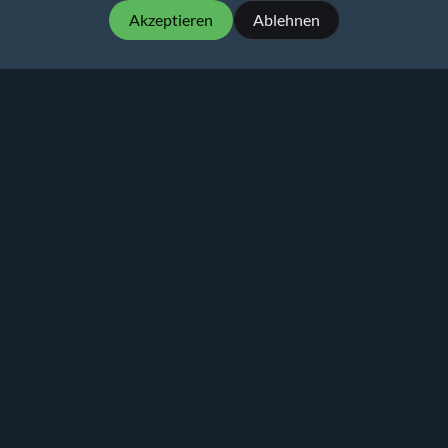
Akzeptieren
Ablehnen
MartialMatch – Preiswerte und einfach zu
bedienende Turniersoftware für
Kampfsportveranstaltungen.
Martial
Match
© 2026
Datenschutzerklärung
Nutzungsbedingungen
Preise
Ranglisten
Alternative zu Smoothcomp
BJJ-Turniersoftware