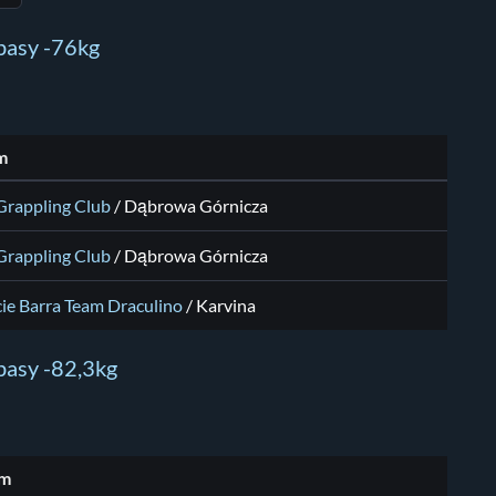
 pasy -76kg
m
Grappling Club
/ Dąbrowa Górnicza
Grappling Club
/ Dąbrowa Górnicza
ie Barra Team Draculino
/ Karvina
pasy -82,3kg
am