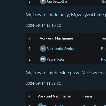
3
Jan Szczotka
Rio
JS
Mężczyźni białe pasy; Mężczyźni białe
2024-09-14 12:10:22
#
Vor- und Nachname
Te
1
Bartłomiej Sznicer
Ri
BS
2
Paweł Kika
Ri
PK
Mężczyźni niebieskie pasy; Mężczyźni n
2024-09-14 11:29:31
#
Vor- und Nachname
Team