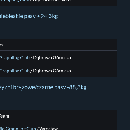
niebieskie pasy +94,3kg
m
 Grappling Club
/ Dąbrowa Górnicza
 Grappling Club
/ Dąbrowa Górnicza
yźni brązowe/czarne pasy -88,3kg
Team
Rio Grappling Club
/ Wrocław