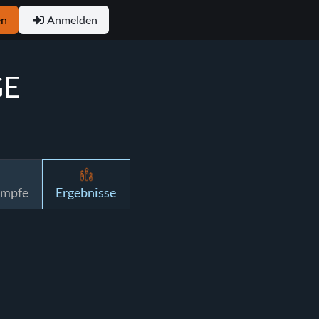
en
Anmelden
GE
ämpfe
Ergebnisse