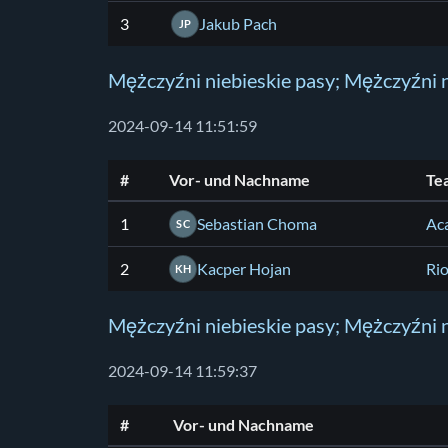
3
Jakub Pach
JP
Mężczyźni niebieskie pasy; Mężczyźni n
2024-09-14 11:51:59
#
Vor- und Nachname
Te
1
Sebastian Choma
Ac
SC
2
Kacper Hojan
Rio
KH
Mężczyźni niebieskie pasy; Mężczyźni n
2024-09-14 11:59:37
#
Vor- und Nachname