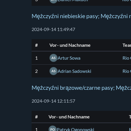
Mężczyźni niebieskie pasy; Mężczyźni 
2024-09-14 11:49:47
#
Vor- und Nachname
Tea
1
Artur Sowa
Rio
AS
2
Adrian Sadowski
Rio
AS
Mężczyźni brązowe/czarne pasy; Mężcz
2024-09-14 12:11:57
#
Vor- und Nachname
1
Patryk Ogonowski
PO