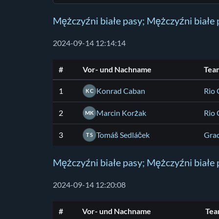
Mężczyźni białe pasy; Mężczyźni białe
2024-09-14 12:14:14
#
Vor- und Nachname
Tea
1
Konrad Caban
Rio 
KC
2
Marcin Korżak
Rio 
MK
3
Tomáš Sedláček
Grac
TS
Mężczyźni białe pasy; Mężczyźni białe 
2024-09-14 12:20:08
#
Vor- und Nachname
Te