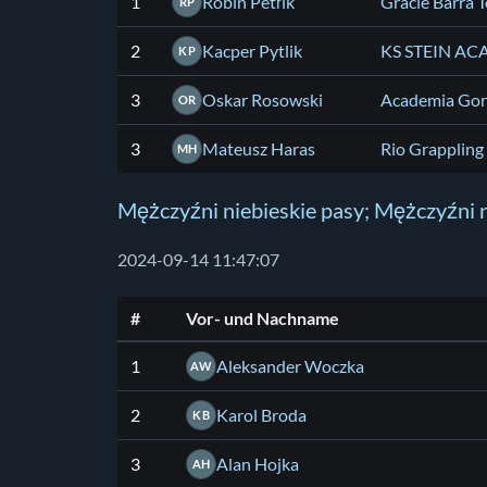
1
Robin Petřík
Gracie Barra 
RP
2
Kacper Pytlik
KS STEIN A
KP
3
Oskar Rosowski
Academia Gori
OR
3
Mateusz Haras
Rio Grappling
MH
Mężczyźni niebieskie pasy; Mężczyźni n
2024-09-14 11:47:07
#
Vor- und Nachname
1
Aleksander Woczka
AW
2
Karol Broda
KB
3
Alan Hojka
AH