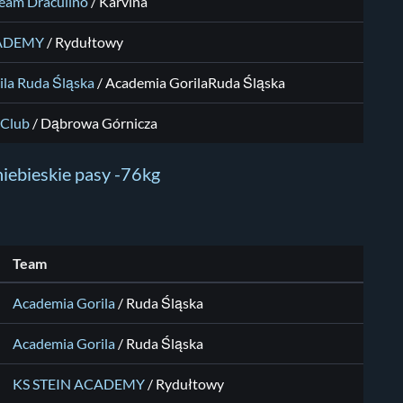
Team Draculino
/ Karvina
CADEMY
/ Rydułtowy
la Ruda Śląska
/ Academia GorilaRuda Śląska
 Club
/ Dąbrowa Górnicza
iebieskie pasy -76kg
Team
Academia Gorila
/ Ruda Śląska
Academia Gorila
/ Ruda Śląska
KS STEIN ACADEMY
/ Rydułtowy