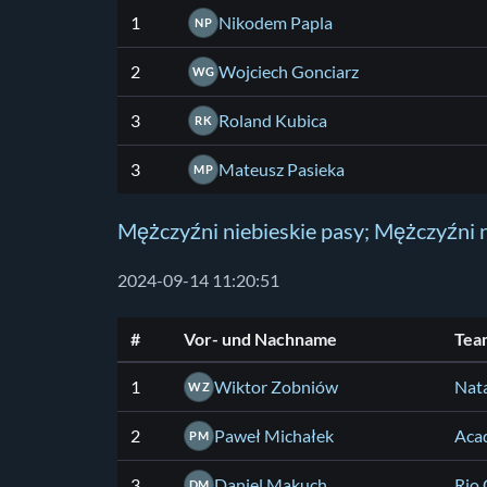
1
Nikodem Papla
NP
2
Wojciech Gonciarz
WG
3
Roland Kubica
RK
3
Mateusz Pasieka
MP
Mężczyźni niebieskie pasy; Mężczyźni n
2024-09-14 11:20:51
#
Vor- und Nachname
Tea
1
Wiktor Zobniów
Nata
WZ
2
Paweł Michałek
Aca
PM
3
Daniel Makuch
Rio 
DM