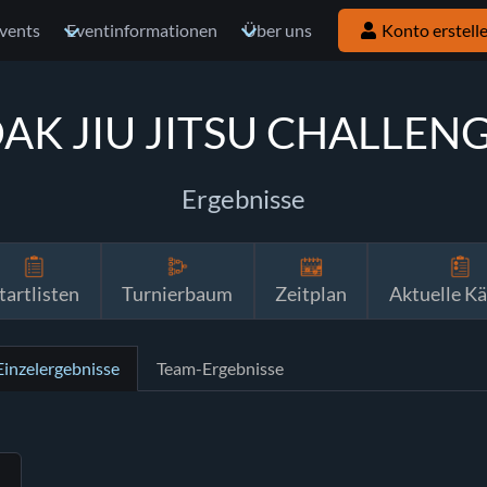
vents
Eventinformationen
Über uns
Konto erstell
AK JIU JITSU CHALLEN
Ergebnisse
tartlisten
Turnierbaum
Zeitplan
Aktuelle K
Einzelergebnisse
Team-Ergebnisse