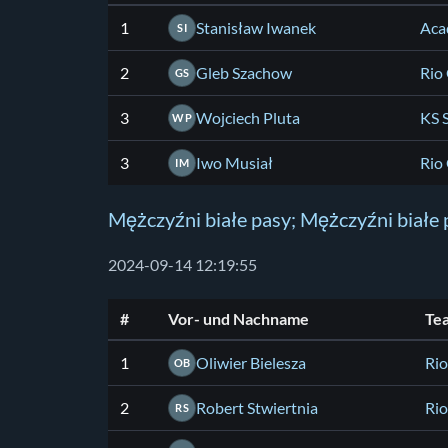
1
Stanisław Iwanek
Aca
SI
2
Gleb Szachow
Rio
GS
3
Wojciech Pluta
KS 
WP
3
Iwo Musiał
Rio
IM
Mężczyźni białe pasy; Mężczyźni białe 
2024-09-14 12:19:55
#
Vor- und Nachname
Te
1
Oliwier Bielesza
Rio
OB
2
Robert Stwiertnia
Rio
RS