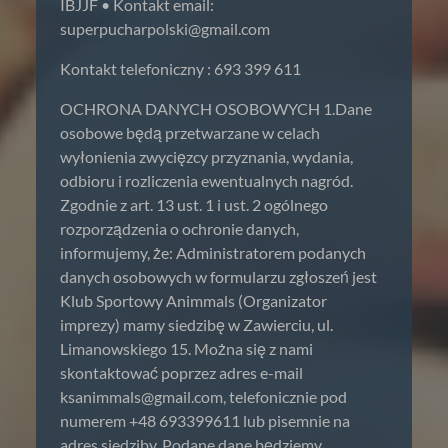
IBJJF • Kontakt email:
superpucharpolski@gmail.com
Kontakt telefoniczny : 693 399 611
OCHRONA DANYCH OSOBOWYCH 1.Dane
osobowe będą przetwarzane w celach
wyłonienia zwycięzcy przyznania, wydania,
odbioru i rozliczenia ewentualnych nagród.
Zgodnie z art. 13 ust. 1 i ust. 2 ogólnego
rozporządzenia o ochronie danych,
informujemy, że: Administratorem podanych
danych osobowych w formularzu zgłoszeń jest
Klub Sportowy Animmals (Organizator
imprezy) mamy siedzibę w Zawierciu, ul.
Limanowskiego 15. Można się z nami
skontaktować poprzez adres e-mail
ksanimmals@gmail.com
, telefonicznie pod
numerem +48 693399611 lub pisemnie na
adres siedziby. Podane dane będziemy