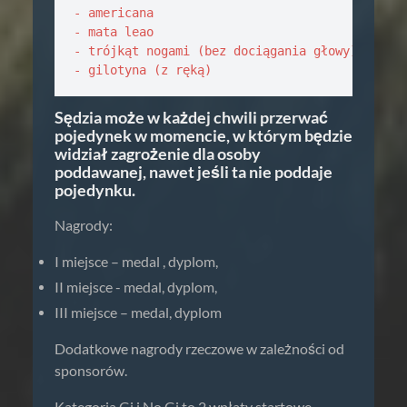
- americana

- mata leao

- trójkąt nogami (bez dociągania głowy)

- gilotyna (z ręką)
Sędzia może w każdej chwili przerwać
pojedynek w momencie, w którym będzie
widział zagrożenie dla osoby
poddawanej, nawet jeśli ta nie poddaje
pojedynku.
Nagrody:
I miejsce – medal , dyplom,
II miejsce - medal, dyplom,
III miejsce – medal, dyplom
Dodatkowe nagrody rzeczowe w zależności od
sponsorów.
Kategoria Gi i No Gi to 2 wpłaty startowe.