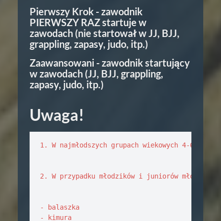
Pierwszy Krok - zawodnik
PIERWSZY RAZ startuje w
zawodach (nie startował w JJ, BJJ,
grappling, zapasy, judo, itp.)
Zaawansowani - zawodnik startujący
w zawodach (JJ, BJJ, grappling,
zapasy, judo, itp.)
Uwaga!
1. W najmłodszych grupach wiekowych 4-6 oraz 7
2. W przypadku młodzików i juniorów młodszych 
- balaszka

- kimura
