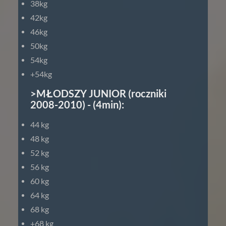
38kg
42kg
46kg
50kg
54kg
+54kg
>MŁODSZY JUNIOR (roczniki
2008-2010) - (4min):
44 kg
48 kg
52 kg
56 kg
60 kg
64 kg
68 kg
+68 kg