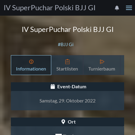
IV SuperPuchar Polski BJJ GI
IV SuperPuchar Polski BJJ GI
#BJJ Gi
Informationen
Startlisten
Turnierbaum
Zeit
Event-Datum
Samstag, 29. Oktober 2022
Ort