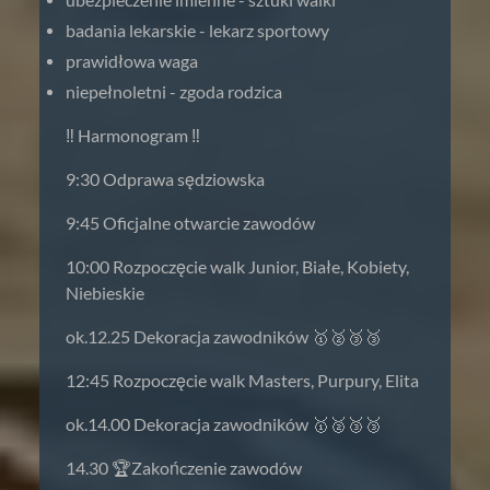
ubezpieczenie imienne - sztuki walki
badania lekarskie - lekarz sportowy
prawidłowa waga
niepełnoletni - zgoda rodzica
‼️ Harmonogram ‼️
9:30 Odprawa sędziowska
9:45 Oficjalne otwarcie zawodów
10:00 Rozpoczęcie walk Junior, Białe, Kobiety,
Niebieskie
ok.12.25 Dekoracja zawodników 🥇🥈🥉🥉
12:45 Rozpoczęcie walk Masters, Purpury, Elita
ok.14.00 Dekoracja zawodników 🥇🥈🥉🥉
14.30 🏆Zakończenie zawodów