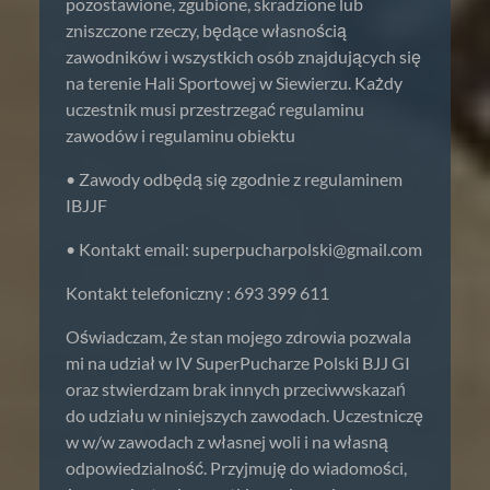
pozostawione, zgubione, skradzione lub
zniszczone rzeczy, będące własnością
zawodników i wszystkich osób znajdujących się
na terenie Hali Sportowej w Siewierzu. Każdy
uczestnik musi przestrzegać regulaminu
zawodów i regulaminu obiektu
• Zawody odbędą się zgodnie z regulaminem
IBJJF
• Kontakt email:
superpucharpolski@gmail.com
Kontakt telefoniczny : 693 399 611
Oświadczam, że stan mojego zdrowia pozwala
mi na udział w IV SuperPucharze Polski BJJ GI
oraz stwierdzam brak innych przeciwwskazań
do udziału w niniejszych zawodach. Uczestniczę
w w/w zawodach z własnej woli i na własną
odpowiedzialność. Przyjmuję do wiadomości,