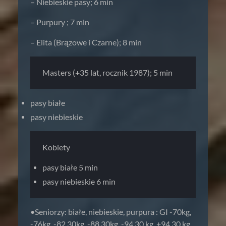
– Niebieskie pasy; 6 min
– Purpury ; 7 min
– Elita (Brązowe i Czarne); 8 min
Masters (+35 lat, rocznik 1987); 5 min
pasy białe
pasy niebieskie
Kobiety
pasy białe 5 min
pasy niebieskie 6 min
•Seniorzy: białe, niebieskie, purpura : GI -70kg,
-76kg, -82,30kg, -88,30kg, -94,30 kg, +94,30 kg