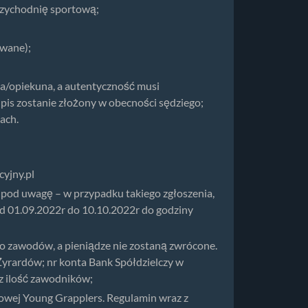
rzychodnię sportową;
owane);
ca/opiekuna, a autentyczność musi
pis zostanie złożony w obecności sędziego;
ach.
cyjny.pl
 pod uwagę – w przypadku takiego zgłoszenia,
d 01.09.2022r do 10.10.2022r do godziny
do zawodów, a pieniądze nie zostaną zwrócone.
Żyrardów; nr konta Bank Spółdzielczy w
z ilość zawodników;
gowej Young Grapplers. Regulamin wraz z