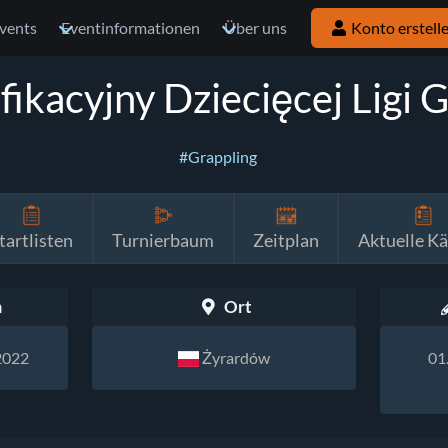
vents
Eventinformationen
Über uns
Konto erstell
fikacyjny Dziecięcej Ligi
#Grappling
tartlisten
Turnierbaum
Zeitplan
Aktuelle K
m
Ort
2022
Żyrardów
01