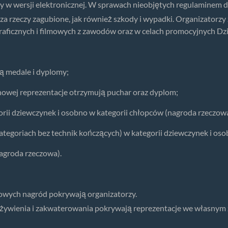
y w wersji elektronicznej. W sprawach nieobjętych regulaminem
za rzeczy zagubione, jak również szkody i wypadki. Organizatorzy
ficznych i filmowych z zawodów oraz w celach promocyjnych Dzie
ją medale i dyplomy;
żynowej reprezentacje otrzymują puchar oraz dyplom;
orii dziewczynek i osobno w kategorii chłopców (nagroda rzeczowa
ategoriach bez technik kończących) w kategorii dziewczynek i os
agroda rzeczowa).
nowych nagród pokrywają organizatorzy.
wyżywienia i zakwaterowania pokrywają reprezentacje we własnym 