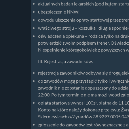
aktualnych badań lekarskich (pod kątem star
ubezpieczenie NNW;
dowodu uiszczenia opłaty startowej przez tr
właściwego stroju – koszulka i długie spodnie
oświadczenia opiekuna – rodzica tylko na dru
potwierdzić swoim podpisem trener. Oświadcze
Niespełnienie któregokolwiek z powyższych 
III. Rejestracja zawodników:
rejestracja zawodników odbywa się drogą elekt
do zawodów mogą przystapić tylko i wyłącznie
zawodnik nie zopstanie dopuszczony do udzia
22:00. Po tym terminie nie ma możliwości zg
opłata startowa wynosi 100zł, płatna do 11.1
Konto na które należy dokonać przelewu: Żyra
Skierniewicach o/Żyrardów 38 9297 0005 047
zgłoszenie do zawodów jest równoznaczne z a