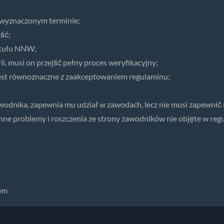
 wyznaczonym terminie;
ść;
tytułu NNW;
i, musi on przejść pełny proces weryfikacyjny;
) jest równoznaczne z zaakceptowaniem regulaminu;
wodnika, zapewnia mu udział w zawodach, lecz nie musi zapewnić
nne problemy i roszczenia ze strony zawodników nie objęte w regu
om