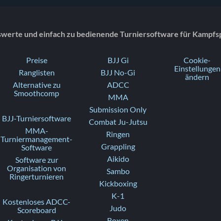
swerte und einfach zu bedienende Turniersoftware für Kampfs
Preise
BJJ Gi
Cookie-
Einstellungen
Ranglisten
BJJ No-Gi
ändern
Alternative zu
ADCC
Smoothcomp
MMA
Submission Only
BJJ-Turniersoftware
Combat Ju-Jutsu
MMA-
Ringen
Turniermanagement-
Grappling
Software
Aikido
Software zur
Organisation von
Sambo
Ringerturnieren
Kickboxing
K-1
Kostenloses ADCC-
Judo
Scoreboard
Boxen