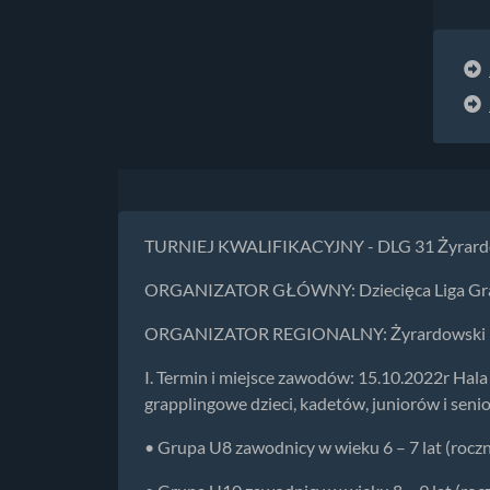
TURNIEJ KWALIFIKACYJNY - DLG 31 Żyrard
ORGANIZATOR GŁÓWNY: Dziecięca Liga Gra
ORGANIZATOR REGIONALNY: Żyrardowski Kl
I. Termin i miejsce zawodów: 15.10.2022r Hal
grapplingowe dzieci, kadetów, juniorów i sen
• Grupa U8 zawodnicy w wieku 6 – 7 lat (rocz