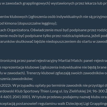
tu w zawodach grapplingowych) wystawionych przez lekarza lub p
enerów klubowych (zgłoszenia osób indywidualnych nie są przyjm
 od kimona (dopuszczalne legginsy);
kach Organizatora. Oświadczenie musi być podpisane przez rodzi
nie może być podpisane tylko przez rodzica/opiekuna, jeżeli pod
warunków skutkować będzie niedopuszczeniem do startu w zawod
roniczną przez panel rejestracyjny Martial Match: panel-rejestra
 reprezentacje klubowe (zgłoszenia indywidualne nie będą brane
łu w zawodach). Trenerzy klubowi zgłaszają swoich zawodników o
łoszenia zawodników;
0.2022r. W przypadku opłaty po terminie zawodnik nie przystąpi 
rdowski Klub Sportowy Thien Long ul. Izy Zielińskiej 24; 96-300 
4 4601 2041 0001. W tytule przelewu podajemy nazwę klubu ora
kceptacją postanowień regulaminu walk Dziecięcej Ligi Grapplin