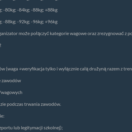
; -80kg; -84kg; -88kg; +88kg
; -88kg; -92kg; -96kg; +96kg
ganizator może połączyć kategorie wagowe oraz zrezygnować z po
2
ów (waga +weryfikacja tylko i wyłącznie całą drużyną razem z tre
ie zawodów
ch/wagowych
zie podczas trwania zawodów.
ie:
rtu lub legitymacji szkolnej);