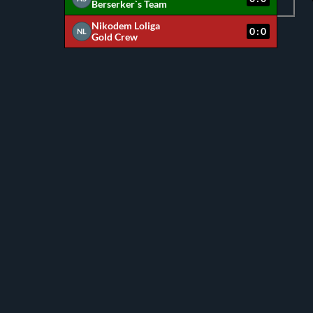
Berserker`s Team
Nikodem Loliga
0:0
NL
Gold Crew