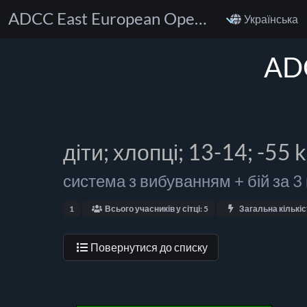
ADCC East European Open 2024
Українська
ADC
діти; хлопці; 13-14; -55 
система з вибуванням + бій за 3
1
Всього учасників у сітці: 5
Загальна кількіс
Повернутися до списку