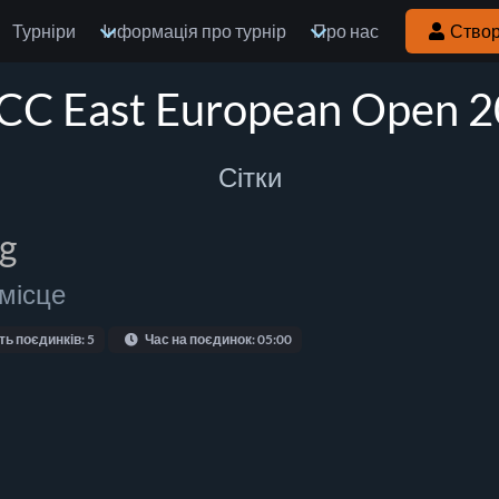
Турніри
Інформація про турнір
Про нас
Створ
C East European Open 
Сітки
kg
 місце
ть поєдинків: 5
Час на поєдинок: 05:00