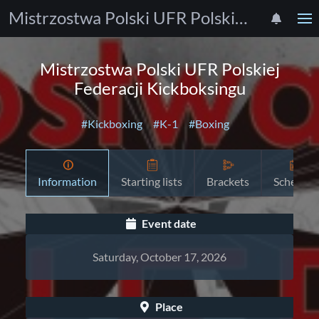
Mistrzostwa Polski UFR Polskiej Federacji Kickboksingu
Mistrzostwa Polski UFR Polskiej
Federacji Kickboksingu
#Kickboxing
#K-1
#Boxing
Information
Starting lists
Brackets
Schedule
Event date
Saturday, October 17, 2026
Place