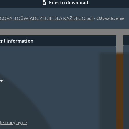
Files to download
COPA 3 OŚWIADCZENIE DLA KAŻDEGO.pdf
- Oświadczenie
nt information
ce
jestracyjny.pl/