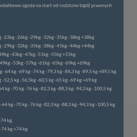
- dodatkowo zgoda na start od rodziców bądź prawnych
kg -23kg -26kg -29kg -32kg -35kg -38kg +38kg
kg -29kg -32kg -35kg -38kg -41kg -44kg +44kg
-39kg -43kg -47kg -51kg -55kg +55kg
-49kg -53kg -57kg -61kg -65kg -69kg +69kg
 -64 kg -69 kg -74 kg -79,3 kg -84,3 kg -89,5 kg +89,5 kg
 -52,5 kg -56,5kg -60,5 kg -65 kg -69 kg +69 kg
64 kg -70 kg -76 kg -82,3 kg -88,3 kg -94,3 kg -100,5 kg
-64 kg -70 kg -76 kg -82,3 kg -88,3 kg -94,3 kg -100,5 kg
+74 kg
 -74 kg +74 kg