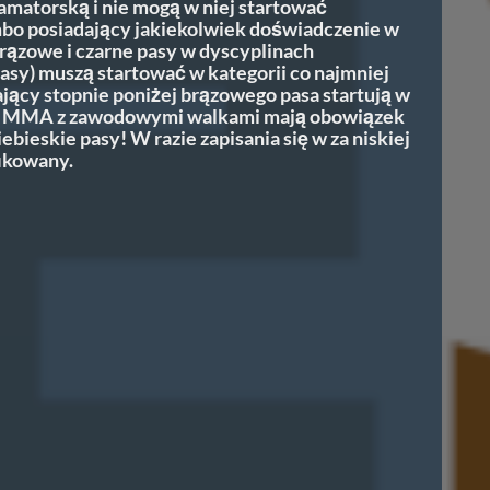
amatorską i nie mogą w niej startować
mbo posiadający jakiekolwiek doświadczenie w
rązowe i czarne pasy w dyscyplinach
asy) muszą startować w kategorii co najmniej
ący stopnie poniżej brązowego pasa startują w
icy MMA z zawodowymi walkami mają obowiązek
iebieskie pasy! W razie zapisania się w za niskiej
fikowany.