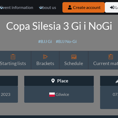
Event information
About us
Create account
L
Copa Silesia 3 Gi i NoGi
#BJJ Gi
#BJJ No-Gi
Starting lists
Brackets
Schedule
Current ma
Place
, 2023
Gliwice
07