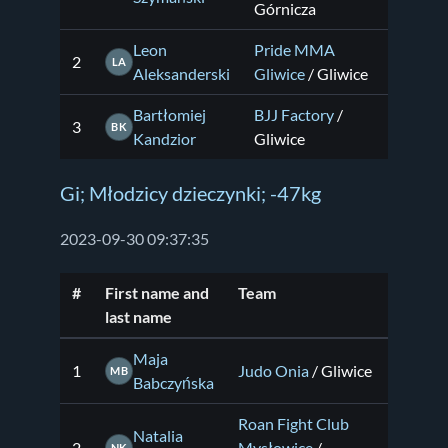
Górnicza
Leon
Pride MMA
2
LA
Aleksanderski
Gliwice
/ Gliwice
Bartłomiej
BJJ Factory
/
3
BK
Kandzior
Gliwice
Gi; Młodzicy dzieczynki; -47kg
2023-09-30 09:37:35
#
First name and
Team
last name
Maja
1
Judo Onia
/ Gliwice
MB
Babczyńska
Roan Fight Club
Natalia