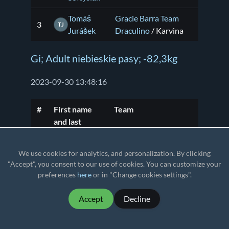
Tomáš
Gracie Barra Team
3
TJ
Jurášek
Draculino
/ Karvina
Gi; Adult niebieskie pasy; -82,3kg
2023-09-30 13:48:16
#
First name
Team
and last
name
We use cookies for analytics, and personalization. By clicking
Krzysztof
Shark Top Team
1
KM
"Accept", you consent to our use of cookies. You can customize your
Mika
Bytom
/ Bytom
preferences
here
or in "Change cookies settings".
Tornado team
Kacper
Accept
Decline
2
Świętochłowice
/
KK
Kowalski
Swiętochłowice