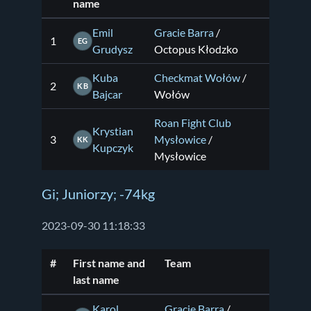
name
Emil
Gracie Barra
/
1
EG
Grudysz
Octopus Kłodzko
Kuba
Checkmat Wołów
/
2
KB
Bajcar
Wołów
Roan Fight Club
Krystian
3
Mysłowice
/
KK
Kupczyk
Mysłowice
Gi; Juniorzy; -74kg
2023-09-30 11:18:33
#
First name and
Team
last name
Karol
Gracie Barra
/