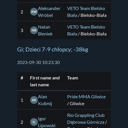
Aleksander
VETO Team Bielsko
2
AW
Wróbel
Biała
/ Bielsko-Biała
Natan
VETO Team Bielsko
3
NB
Bieniek
Biała
/ Bielsko-Biała
Gi; Dzieci 7-9 chłopcy; -38kg
2023-09-30 10:23:30
#
First name and
Team
last name
Alan
Pride MMA Gliwice
1
AK
Kuśmij
/ Gliwice
Rio Grappling Club
Igor
2
Dąbrowa Górnicza
/
IL
Lipowski