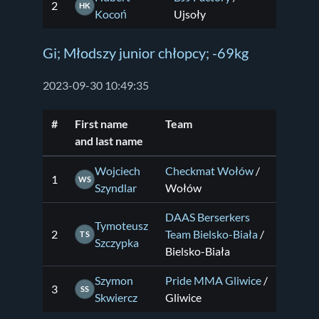
2
HK
Kocoń
Ujsoły
Gi; Młodszy junior chłopcy; -69kg
2023-09-30 10:49:35
#
First name
Team
and last name
Wojciech
Checkmat Wołów
/
1
WS
Szyndlar
Wołów
DAAS Berserkers
Tymoteusz
2
Team Bielsko-Biała
/
TS
Szczypka
Bielsko-Biała
Szymon
Pride MMA Gliwice
/
3
SS
Skwiercz
Gliwice