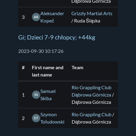
Dąbrowa Górnicza
Aleksander
Grizzly Martial Arts
3
AK
Kopeć
/ Ruda Śląska
Gi; Dzieci 7-9 chłopcy; +44kg
2023-09-30 10:17:26
#
First name and
Team
last name
Rio Grappling Club
Samuel
1
Dąbrowa Górnicza
/
SS
Skiba
Dąbrowa Górnicza
Szymon
Rio Grappling Club
/
2
ST
Tołudowski
Dąbrowa Górnicza