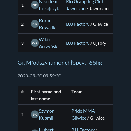
Nikodem
Rio Grappling Club
1
NŁ
Łukajczyk
Jaworzno
/ Jaworzno
Kornel
2
BJJ Factory
/ Gliwice
KK
Kowalik
Wiktor
3
BJJ Factory
/ Ujsoły
WA
Arczyński
Gi; Młodszy junior chłopcy; -65kg
2023-09-30 09:59:30
#
First name and
Team
last name
Szymon
Pride MMA
1
SK
Kuśmij
Gliwice
/ Gliwice
Hubert
BJJ Factory
/