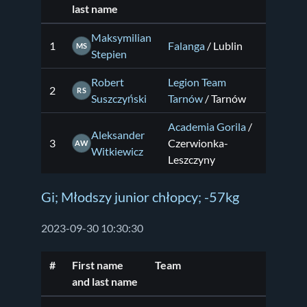
last name
Maksymilian
1
Falanga
/ Lublin
MS
Stepien
Robert
Legion Team
2
RS
Suszczyński
Tarnów
/ Tarnów
Academia Gorila
/
Aleksander
3
Czerwionka-
AW
Witkiewicz
Leszczyny
Gi; Młodszy junior chłopcy; -57kg
2023-09-30 10:30:30
#
First name
Team
and last name