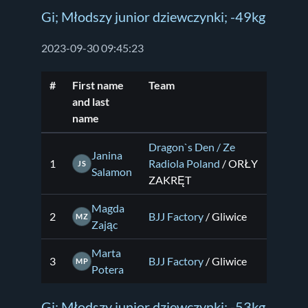
Gi; Młodszy junior dziewczynki; -49kg
2023-09-30 09:45:23
#
First name
Team
and last
name
Dragon`s Den / Ze
Janina
1
Radiola Poland
/ ORŁY
JS
Salamon
ZAKRĘT
Magda
2
BJJ Factory
/ Gliwice
MZ
Zając
Marta
3
BJJ Factory
/ Gliwice
MP
Potera
Gi; Młodszy junior dziewczynki; -53kg