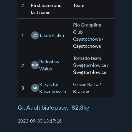
#
First name and
Team
last name
Rio Grappling
Club
1
Jakub Całka
JC
Częstochowa
/
Częstochowa
Tornado team
Radosław
2
Świętochłowice
/
RW
Walus
Świętochłowice
Krzysztof
Gracie Barra
/
3
KK
Kaszubowski
Kraków
Gi; Adult białe pasy; -82,3kg
2023-09-30 13:17:18