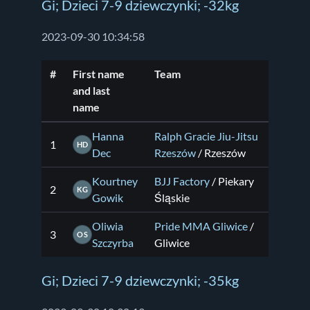
Gi; Dzieci 7-9 dziewczynki; -32kg
2023-09-30 10:34:58
#
First name
Team
and last
name
Hanna
Ralph Gracie Jiu-Jitsu
1
HD
Dec
Rzeszów
/ Rzeszów
Kourtney
BJJ Factory
/ Piekary
2
KG
Gowik
Śląskie
Oliwia
Pride MMA Gliwice
/
3
OS
Szczyrba
Gliwice
Gi; Dzieci 7-9 dziewczynki; -35kg