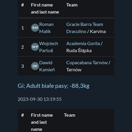
#
First name
Team
and last name
Roman
Gracie Barra Team
1
RM
Malík
Draculino
/ Karvina
Wojciech
Academia Gorila
/
2
WP
Partuś
Ruda Śląska
Dawid
Copacabana Tarnów
/
3
DK
Kamień
Tarnów
Gi; Adult białe pasy; -88,3kg
2023-09-30 13:19:55
#
First name
Team
and last
name