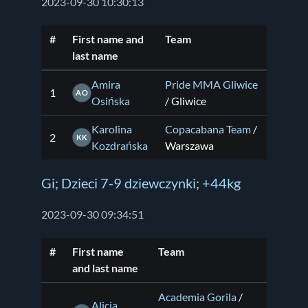
2023-09-30 10:30:13
#
First name and
Team
last name
Amira
Pride MMA Gliwice
1
AO
Osińska
/ Gliwice
Karolina
Copacabana Team
/
2
KK
Kozdrańska
Warszawa
Gi; Dzieci 7-9 dziewczynki; +44kg
2023-09-30 09:34:51
#
First name
Team
and last name
Academia Gorila
/
Alicja