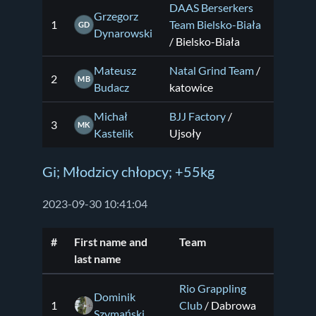
DAAS Berserkers
Grzegorz
1
Team Bielsko-Biała
GD
Dynarowski
/ Bielsko-Biała
Mateusz
Natal Grind Team
/
2
MB
Budacz
katowice
Michał
BJJ Factory
/
3
MK
Kastelik
Ujsoły
Gi; Młodzicy chłopcy; +55kg
2023-09-30 10:41:04
#
First name and
Team
last name
Rio Grappling
Dominik
1
Club
/ Dabrowa
Szymański