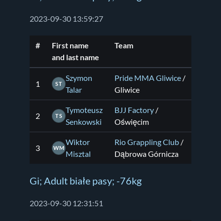
2023-09-30 13:59:27
#
First name
Team
and last name
Szymon
Pride MMA Gliwice
/
1
ST
Talar
Gliwice
Tymoteusz
BJJ Factory
/
2
TS
Senkowski
Oświęcim
Wiktor
Rio Grappling Club
/
3
WM
Misztal
Dąbrowa Górnicza
Gi; Adult białe pasy; -76kg
2023-09-30 12:31:51