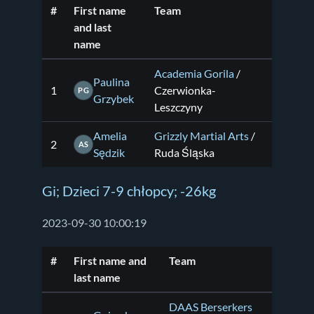
#
First name
Team
and last
name
Academia Gorila
/
Paulina
1
Czerwionka-
PG
Grzybek
Leszczyny
Amelia
Grizzly Martial Arts
/
2
AS
Sędzik
Ruda Śląska
Gi; Dzieci 7-9 chłopcy; -26kg
2023-09-30 10:00:19
#
First name and
Team
last name
DAAS Berserkers