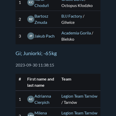
1
KC
Choduń
Octopus Kłodzko
Bartosz
BJJ Factory
/
2
BZ
Zmuda
Gliwice
Academia Gorila
/
3
Jakub Pach
JP
Bielsko
Gi; Juniorki; -65kg
2023-09-30 11:38:15
#
First name and
Team
last name
Adrianna
Legion Team Tarnów
1
AC
Cierpich
/ Tarnów
Milena
Legion Team Tarnów