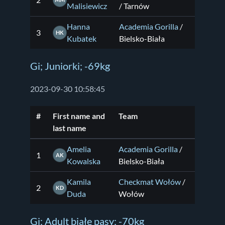
2
MM
Malisiewicz
/ Tarnów
Hanna
Academia Gorilla
/
3
HK
Kubatek
Bielsko-Biała
Gi; Juniorki; -69kg
2023-09-30 10:58:45
#
First name and
Team
last name
Amelia
Academia Gorilla
/
1
AK
Kowalska
Bielsko-Biała
Kamila
Checkmat Wołów
/
2
KD
Duda
Wołów
Gi; Adult białe pasy; -70kg