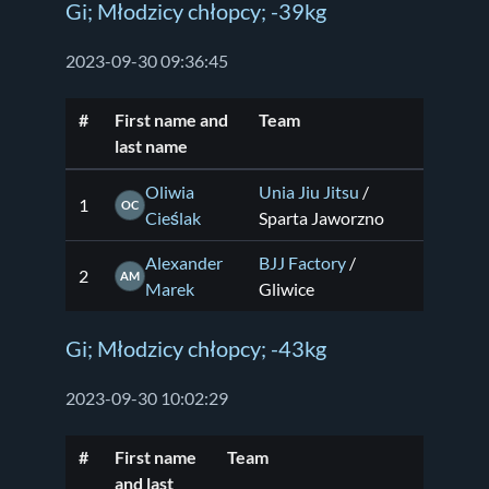
Gi; Młodzicy chłopcy; -39kg
2023-09-30 09:36:45
#
First name and
Team
last name
Oliwia
Unia Jiu Jitsu
/
1
OC
Cieślak
Sparta Jaworzno
Alexander
BJJ Factory
/
2
AM
Marek
Gliwice
Gi; Młodzicy chłopcy; -43kg
2023-09-30 10:02:29
#
First name
Team
and last