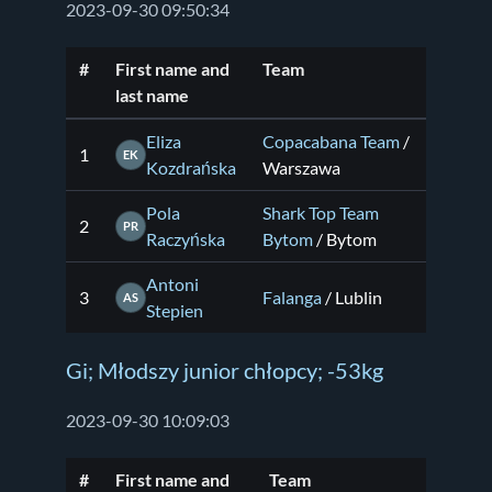
2023-09-30 09:50:34
#
First name and
Team
last name
Eliza
Copacabana Team
/
1
EK
Kozdrańska
Warszawa
Pola
Shark Top Team
2
PR
Raczyńska
Bytom
/ Bytom
Antoni
3
Falanga
/ Lublin
AS
Stepien
Gi; Młodszy junior chłopcy; -53kg
2023-09-30 10:09:03
#
First name and
Team