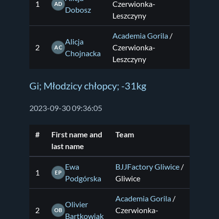
1
Czerwionka-
AD
Dobosz
Leszczyny
Academia Gorila
/
Alicja
2
Czerwionka-
AC
Chojnacka
Leszczyny
Gi; Młodzicy chłopcy; -31kg
2023-09-30 09:36:05
#
First name and
Team
last name
Ewa
BJJFactory Gliwice
/
1
EP
Podgórska
Gliwice
Academia Gorila
/
Olivier
2
Czerwionka-
OB
Bartkowiak