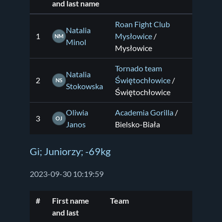
and last name
Roan Fight Club
Natalia
1
Mysłowice
/
NM
Minol
Mysłowice
Tornado team
Natalia
2
Świętochłowice
/
NS
Stokowska
Świętochłowice
Oliwia
Academia Gorilla
/
3
OJ
Janos
Bielsko-Biała
Gi; Juniorzy; -69kg
2023-09-30 10:19:59
#
First name
Team
and last