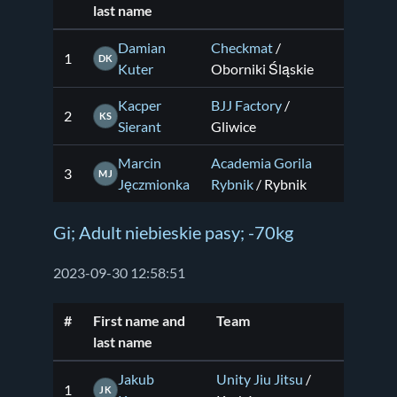
last name
Damian
Checkmat
/
1
DK
Kuter
Oborniki Śląskie
Kacper
BJJ Factory
/
2
KS
Sierant
Gliwice
Marcin
Academia Gorila
3
MJ
Jęczmionka
Rybnik
/ Rybnik
Gi; Adult niebieskie pasy; -70kg
2023-09-30 12:58:51
#
First name and
Team
last name
Jakub
Unity Jiu Jitsu
/
1
JK