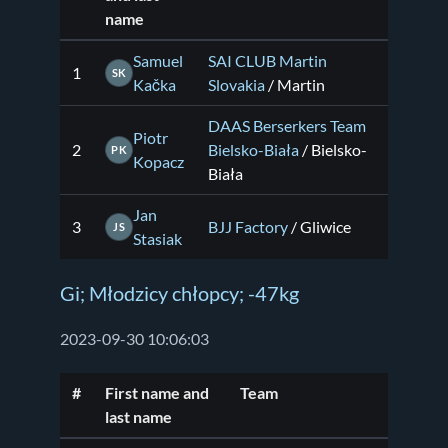
name
Samuel
SAI CLUB Martin
1
SK
Kačka
Slovakia
/ Martin
DAAS Berserkers Team
Piotr
2
Bielsko-Biała
/ Bielsko-
PK
Kopacz
Biała
Jan
3
BJJ Factory
/ Gliwice
JS
Stasiak
Gi; Młodzicy chłopcy; -47kg
2023-09-30 10:06:03
#
First name and
Team
last name