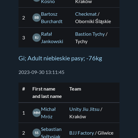
Kosno
Kraków
Bartosz
Checkmat
/
2
BB
Burchardt
Oborniki Śląskie
Rafał
Bastion Tychy
/
3
RJ
Jankowski
Tychy
Gi; Adult niebieskie pasy; -76kg
2023-09-30 13:11:45
#
First name
Team
and last name
Michał
Unity Jiu Jitsu
/
1
MM
Mróz
Kraków
Sebastian
2
BJJ Factory
/ Gliwice
SS
Sołtysiak