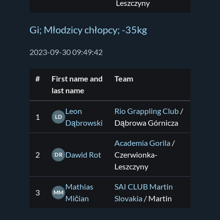
Leszczyny
Gi; Młodzicy chłopcy; -35kg
2023-09-30 09:49:42
#
First name and
Team
last name
Leon
Rio Grappling Club
/
1
LD
Dąbrowski
Dąbrowa Górnicza
Academia Gorila
/
2
Dawid Rot
Czerwionka-
DR
Leszczyny
Mathias
SAI CLUB Martin
3
MM
Mičian
Slovakia
/ Martin