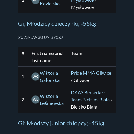
2
Mysłowice
/
NK
Kozielska
Mysłowice
Gi; Młodzicy dzieczynki; -55kg
2023-09-30 09:37:50
#
First name and
Team
last name
Wiktoria
Pride MMA Gliwice
1
WG
Gałonska
/ Gliwice
DAAS Berserkers
Wiktoria
2
Team Bielsko-Biała
/
WL
Leśniewska
Bielsko Biała
Gi; Młodszy junior chłopcy; -45kg