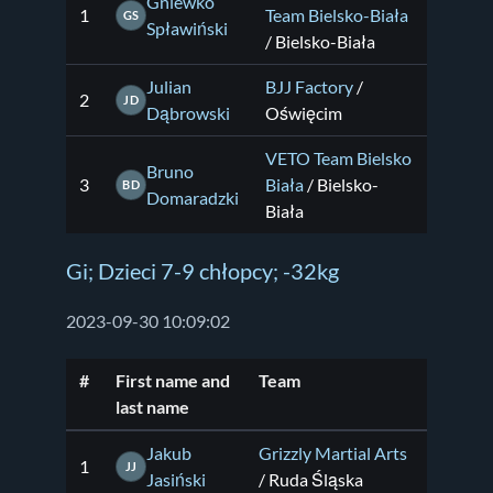
Gniewko
1
Team Bielsko-Biała
GS
Spławiński
/ Bielsko-Biała
Julian
BJJ Factory
/
2
JD
Dąbrowski
Oświęcim
VETO Team Bielsko
Bruno
3
Biała
/ Bielsko-
BD
Domaradzki
Biała
Gi; Dzieci 7-9 chłopcy; -32kg
2023-09-30 10:09:02
#
First name and
Team
last name
Jakub
Grizzly Martial Arts
1
JJ
Jasiński
/ Ruda Śląska