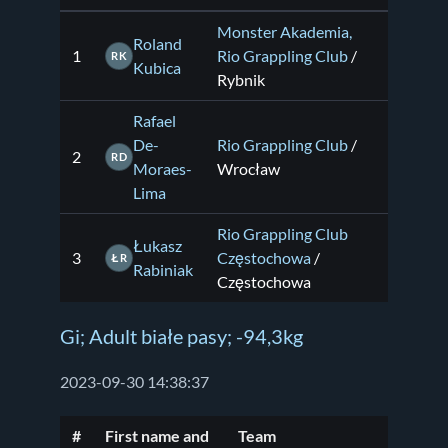
Monster Akademia,
Roland
1
Rio Grappling Club
/
RK
Kubica
Rybnik
Rafael
De-
Rio Grappling Club
/
2
RD
Moraes-
Wrocław
Lima
Rio Grappling Club
Łukasz
3
Częstochowa
/
ŁR
Rabiniak
Częstochowa
Gi; Adult białe pasy; -94,3kg
2023-09-30 14:38:37
#
First name and
Team