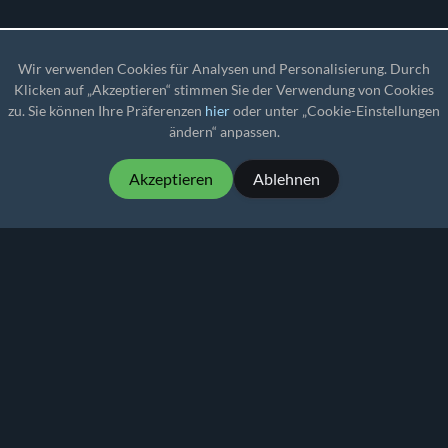
Wir verwenden Cookies für Analysen und Personalisierung. Durch
Klicken auf „Akzeptieren“ stimmen Sie der Verwendung von Cookies
zu. Sie können Ihre Präferenzen
hier
oder unter „Cookie-Einstellungen
ändern“ anpassen.
Akzeptieren
Ablehnen
MartialMatch – Preiswerte und einfach zu
bedienende Turniersoftware für
Kampfsportveranstaltungen.
Martial
Match
© 2026
Datenschutzerklärung