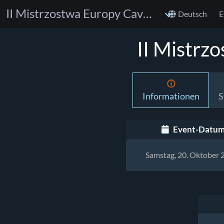
II Mistrzostwa Europy Cavalcanti w GI i NO GI
Deutsch
E
II Mistrz
Informationen
S
Event-Datu
Samstag, 20. Oktober 