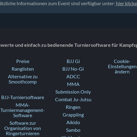
ätzliche Informationen zum Event sind verfügbar unter:
hier klick
swerte und einfach zu bedienende Turniersoftware für Kampfs
Preise
BJJ Gi
Cookie-
Einstellungen
Ranglisten
BJJ No-Gi
ändern
Alternative zu
ADCC
Smoothcomp
MMA
Submission Only
BJJ-Turniersoftware
Combat Ju-Jutsu
MMA-
Ringen
Turniermanagement-
Grappling
Software
Aikido
Software zur
Organisation von
Sambo
Ringerturnieren