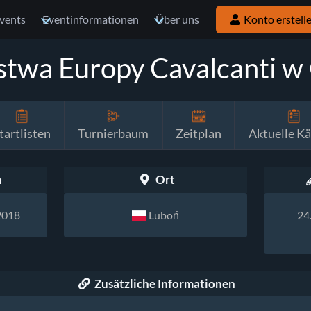
vents
Eventinformationen
Über uns
Konto erstell
ostwa Europy Cavalcanti w 
tartlisten
Turnierbaum
Zeitplan
Aktuelle K
m
Ort
2018
Luboń
24
Zusätzliche Informationen