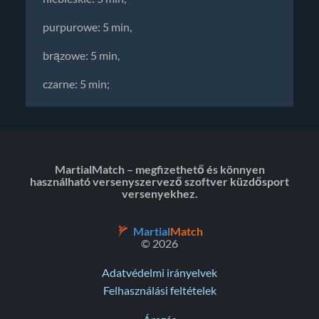
purpurowe: 5 min,
brązowe: 5 min,
czarne: 5 min;
MartialMatch – megfizethető és könnyen
használható versenyszervező szoftver küzdősport
versenyekhez.
Martial
Match
© 2026
Adatvédelmi irányelvek
Felhasználási feltételek