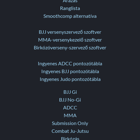
Árazás
Ranglista
Smoothcomp alternatíva
BJJ versenyszervező szoftver
MMA-versenykezelő szoftver
Birkózóverseny-szervező szoftver
Ingyenes ADCC pontozótábla
Ingyenes BJJ pontozótábla
Ingyenes Judo pontozótábla
BJJ Gi
BJJ No-Gi
ADCC
MMA
Submission Only
Combat Ju-Jutsu
Birkózás