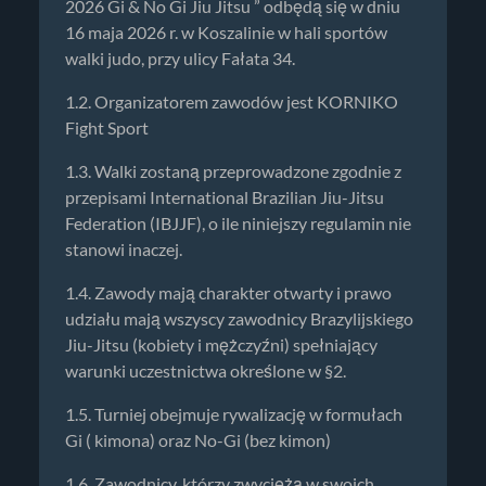
2026 Gi & No Gi Jiu Jitsu ” odbędą się w dniu
16 maja 2026 r. w Koszalinie w hali sportów
walki judo, przy ulicy Fałata 34.
1.2. Organizatorem zawodów jest KORNIKO
Fight Sport
1.3. Walki zostaną przeprowadzone zgodnie z
przepisami International Brazilian Jiu-Jitsu
Federation (IBJJF), o ile niniejszy regulamin nie
stanowi inaczej.
1.4. Zawody mają charakter otwarty i prawo
udziału mają wszyscy zawodnicy Brazylijskiego
Jiu-Jitsu (kobiety i mężczyźni) spełniający
warunki uczestnictwa określone w §2.
1.5. Turniej obejmuje rywalizację w formułach
Gi ( kimona) oraz No-Gi (bez kimon)
1.6. Zawodnicy, którzy zwyciężą w swoich