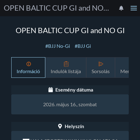
OPEN BALTIC CUP GI and NO GI
OPEN BALTIC CUP GI and NO GI
#BJJ No-Gi
#BJJ Gi
Információ
Indulók listája
Sorsolás
Menetre
Esemény dátuma
2026. május 16., szombat
Helyszín