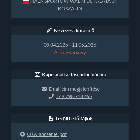
HALA SPORTOW WALKI UL FALATA 34
KOSZALIN
Nevezési határidő
09.04.2026 - 11.05.2026
Archív verseny
Kapcsolattartási információk
Email cím megjelenítése
+48 798 718 497
Letölthető fájlok
Oświadczenie .pdf