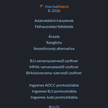
Martial
Match
© 2026
Adatvédelmi irányelvek
Felhasználási feltételek
Árazás
Ranglista
Smoothcomp alternatíva
BJJ versenyszervező szoftver
MMA-versenykezelő szoftver
Birkózóverseny-szervező szoftver
Ingyenes ADCC pontozótábla
Ingyenes BJJ pontozótábla
Ingyenes Judo pontozótábla
BJJ Gi