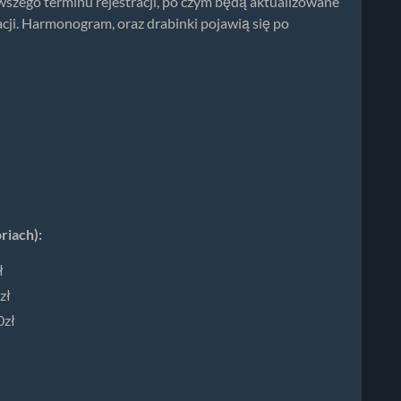
wszego terminu rejestracji, po czym będą aktualizowane
acji. Harmonogram, oraz drabinki pojawią się po
riach):
ł
zł
0zł