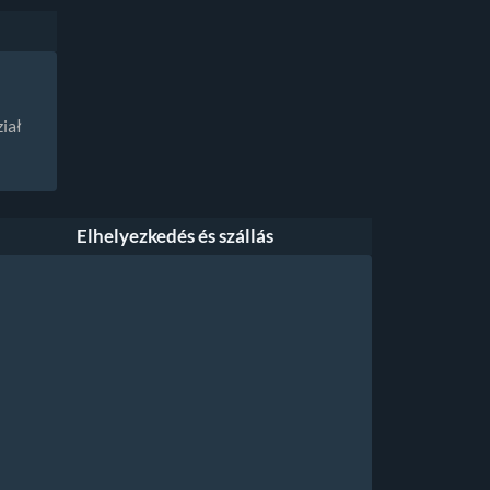
iał
Elhelyezkedés és szállás