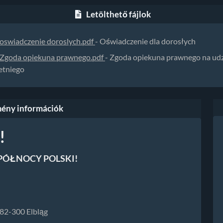
Letölthető fájlok
oswiadczenie doroslych.pdf
- Oświadczenie dla dorosłych
Zgoda opiekuna prawnego.pdf
- Zgoda opiekuna prawnego na udz
etniego
ény információk
!
 PÓŁNOCY POLSKI!
 82-300 Elbląg