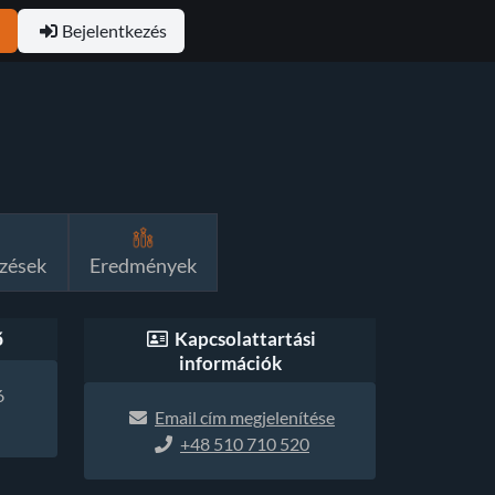
Bejelentkezés
I
zések
Eredmények
ő
Kapcsolattartási
információk
6
Email cím megjelenítése
+48 510 710 520