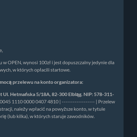
e,
łu w OPEN, wynosi 100zł i jest dopuszczalny jedynie dla
ych, w których opłacili startowe.
ocą przelewu na konto organizatora:
t Ul. Hetmańska 5/18A, 82-300 Elbląg. NIP: 578-311-
0045 1110 0000 0407 4810 | ------------------ | Przelew
racji, należy wpłacić na powyższe konto, w tytule
rię (lub kilka), w których staruje zawodników.