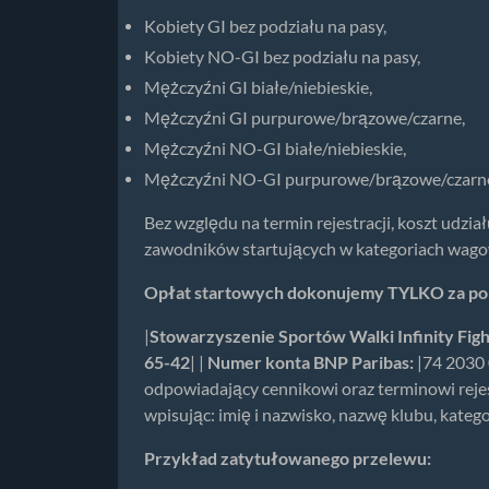
Kobiety GI bez podziału na pasy,
Kobiety NO-GI bez podziału na pasy,
Mężczyźni GI białe/niebieskie,
Mężczyźni GI purpurowe/brązowe/czarne,
Mężczyźni NO-GI białe/niebieskie,
Mężczyźni NO-GI purpurowe/brązowe/czarn
Bez względu na termin rejestracji, koszt udzia
zawodników startujących w kategoriach wagow
Opłat startowych dokonujemy TYLKO za pom
|
Stowarzyszenie Sportów Walki Infinity Figh
65-42
| |
Numer konta BNP Paribas:
|74 2030 
odpowiadający cennikowi oraz terminowi rejest
wpisując: imię i nazwisko, nazwę klubu, katego
Przykład zatytułowanego przelewu: