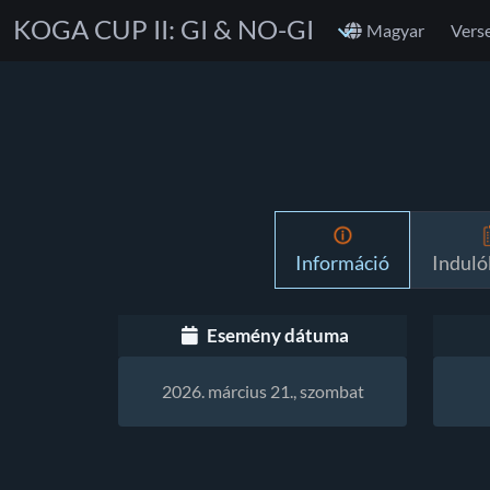
KOGA CUP II: GI & NO-GI
Magyar
Vers
Információ
Indulók
Esemény dátuma
2026. március 21., szombat