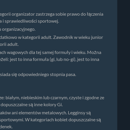
orii organizator zastrzega sobie prawo do łączenia
 i sprawiedliwości sportowej.
u organizacyjnego.
atkowo w kategorii adult. Zawodnik w wieku junior
ii adult.
ach wagowych dla tej samej formuły i wieku. Można
: jest to inna formuła (gi, lub no-gi), jest to inna
posiada się odpowiedniego stopnia pasa.
e: białym, niebieskim lub czarnym, czyste i zgodne ze
dopuszczalne są inne kolory Gi.
uwaków ani elementów metalowych. Legginsy są
sportowymi. W kategoriach kobiet dopuszczalne są
odenek.