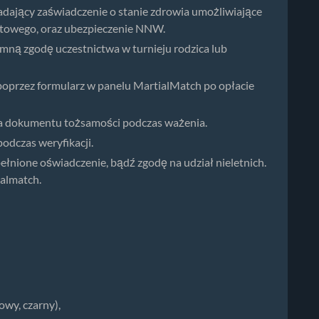
adający zaświadczenie o stanie zdrowia umożliwiające
rtowego, oraz ubezpieczenie NNW.
mną zgodę uczestnictwa w turnieju rodzica lub
poprzez formularz w panelu MartialMatch po opłacie
a dokumentu tożsamości podczas ważenia.
dczas weryfikacji.
łnione oświadczenie, bądź zgodę na udział nieletnich.
ialmatch.
owy, czarny),