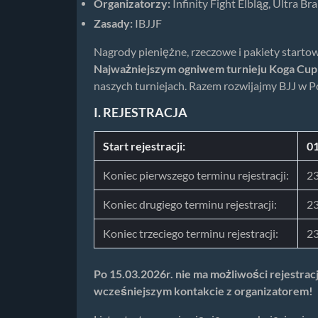
Organizatorzy:
Infinity Fight Elbląg, Ultra B
Zasady:
IBJJF
Nagrody pieniężne, rzeczowe i pakiety start
Najważniejszym ogniwem turnieju Koga Cup 
naszych turniejach. Razem rozwijajmy BJJ w P
I. REJESTRACJA
Start rejestracji:
01
Koniec pierwszego terminu rejestracji:
23
Koniec drugiego terminu rejestracji:
23
Koniec trzeciego terminu rejestracji:
23
Po 15.03.2026r. nie ma możliwości rejestrac
wcześniejszym kontakcie z organizatorem!