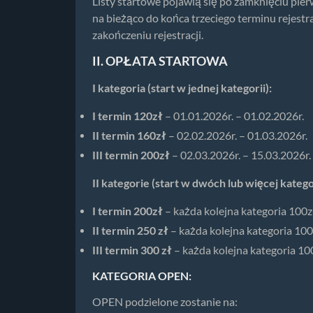
Listy startowe pojawią się po zamknięciu pier
na bieżąco do końca trzeciego terminu rejestr
zakończeniu rejestracji.
II. OPŁATA STARTOWA
I kategoria (start w jednej kategorii):
I termin 120zł
– 01.01.2026r. – 01.02.2026r.
II termin 160zł
– 02.02.2026r. – 01.03.2026r.
III termin 200zł
– 02.03.2026r. – 15.03.2026r.
II kategorie (start w dwóch lub więcej katego
I termin 200zł
– każda kolejna kategoria 100z
II termin 250 zł
– każda kolejna kategoria 100
III termin 300 zł
– każda kolejna kategoria 10
KATEGORIA OPEN:
OPEN podzielone zostanie na: