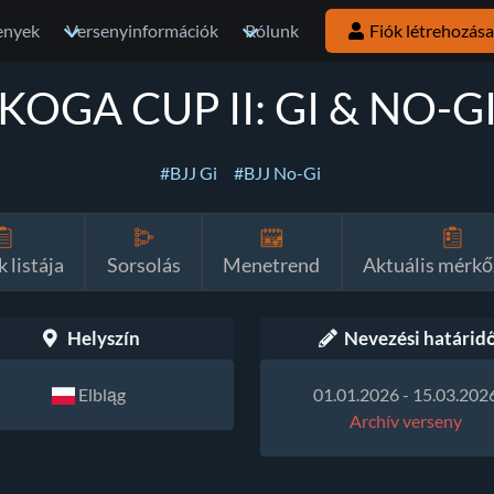
enyek
Versenyinformációk
Rólunk
Fiók létrehozása
KOGA CUP II: GI & NO-G
#BJJ Gi
#BJJ No-Gi
 listája
Sorsolás
Menetrend
Aktuális mérkő
Helyszín
Nevezési határid
Elbląg
01.01.2026 - 15.03.202
Archív verseny