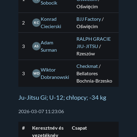
Sobocik
Oświęcim
Konrad
BJJ Factory
/
2
KC
Ciecierski
Oświęcim
RALPH GRACIE
Adam
3
JIU-JITSU
/
AS
Surman
Rzeszów
Checkmat
/
Wiktor
3
Bellatores
WD
Dobranowski
Bochnia-Brzesko
Ju-Jitsu Gi; U-12; chłopcy; -34 kg
2026-03-07 11:23:06
#
Keresztnév és
Csapat
vezetéknév