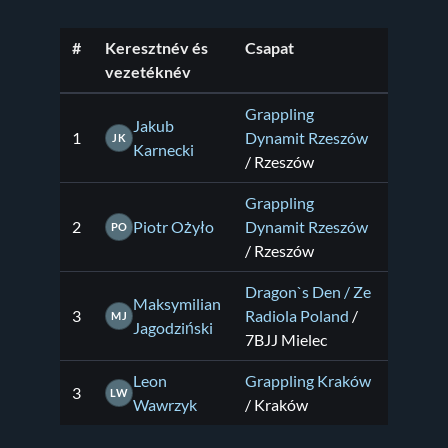
#
Keresztnév és
Csapat
vezetéknév
Grappling
Jakub
1
Dynamit Rzeszów
JK
Karnecki
/ Rzeszów
Grappling
2
Piotr Ożyło
Dynamit Rzeszów
PO
/ Rzeszów
Dragon`s Den / Ze
Maksymilian
3
Radiola Poland
/
MJ
Jagodziński
7BJJ Mielec
Leon
Grappling Kraków
3
LW
Wawrzyk
/ Kraków