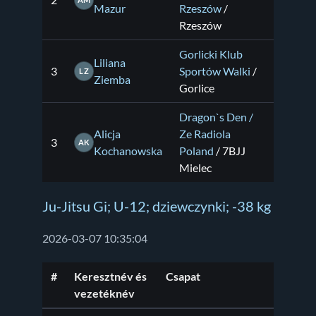
2
AM
Mazur
Rzeszów
/
Rzeszów
Gorlicki Klub
Liliana
3
Sportów Walki
/
LZ
Ziemba
Gorlice
Dragon`s Den /
Alicja
Ze Radiola
3
AK
Kochanowska
Poland
/ 7BJJ
Mielec
Ju-Jitsu Gi; U-12; dziewczynki; -38 kg
2026-03-07 10:35:04
#
Keresztnév és
Csapat
vezetéknév