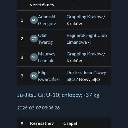
vezetéknév
Adamski
Grappling Kraków
/
1
AG
Grzegorz
Kraków
Olaf
Ragnarok Fight Club
2
OT
Twaróg
Limanowa
/ l
Maurycy
Grappling Kraków
/
3
ML
Leśniak
Kraków
Filip
Dexters Team Nowy
3
FK
Kwarciński
Sącz
/ Nowy Sącz
Ju-Jitsu Gi; U-10; chłopcy; -37 kg
2026-03-07 09:36:28
#
Keresztnév
Csapat