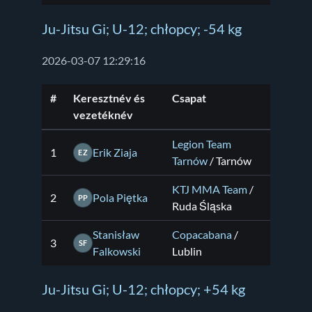
Ju-Jitsu Gi; U-12; chłopcy; -54 kg
2026-03-07 12:29:16
#
Keresztnév és
Csapat
vezetéknév
Legion Team
1
Erik Ziaja
EZ
Tarnów
/ Tarnów
KTJ MMA Team
/
2
Pola Piętka
PP
Ruda Śląska
Stanisław
Copacabana
/
3
SF
Falkowski
Lublin
Ju-Jitsu Gi; U-12; chłopcy; +54 kg