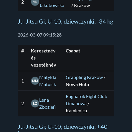
2
MJ
Jakubowska
/ Kraków
Ju-Jitsu Gi; U-10; dziewczynki; -34 kg
2026-03-07 09:15:28
#
Keresztnév
Csapat
és
vezetéknév
Matylda
Grappling Kraków
/
1
MM
Matusik
Nowa Huta
Ragnarok Fight Club
Lena
2
Limanowa
/
LZ
Zbozień
Kamienica
Ju-Jitsu Gi; U-10; dziewczynki; +40