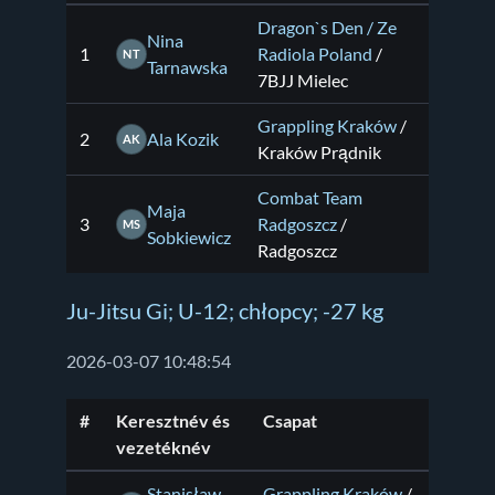
Dragon`s Den / Ze
Nina
1
Radiola Poland
/
NT
Tarnawska
7BJJ Mielec
Grappling Kraków
/
2
Ala Kozik
AK
Kraków Prądnik
Combat Team
Maja
3
Radgoszcz
/
MS
Sobkiewicz
Radgoszcz
Ju-Jitsu Gi; U-12; chłopcy; -27 kg
2026-03-07 10:48:54
#
Keresztnév és
Csapat
vezetéknév
Stanisław
Grappling Kraków
/