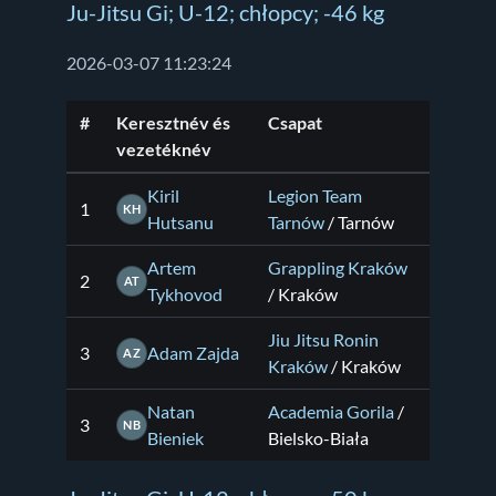
Ju-Jitsu Gi; U-12; chłopcy; -46 kg
2026-03-07 11:23:24
#
Keresztnév és
Csapat
vezetéknév
Kiril
Legion Team
1
KH
Hutsanu
Tarnów
/ Tarnów
Artem
Grappling Kraków
2
AT
Tykhovod
/ Kraków
Jiu Jitsu Ronin
3
Adam Zajda
AZ
Kraków
/ Kraków
Natan
Academia Gorila
/
3
NB
Bieniek
Bielsko-Biała