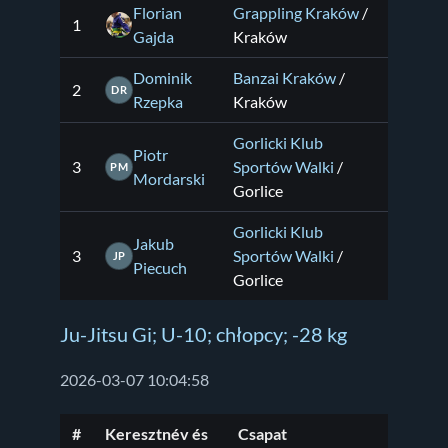
Florian
Grappling Kraków
/
1
Gajda
Kraków
Dominik
Banzai Kraków
/
2
DR
Rzepka
Kraków
Gorlicki Klub
Piotr
3
Sportów Walki
/
PM
Mordarski
Gorlice
Gorlicki Klub
Jakub
3
Sportów Walki
/
JP
Piecuch
Gorlice
Ju-Jitsu Gi; U-10; chłopcy; -28 kg
2026-03-07 10:04:58
#
Keresztnév és
Csapat