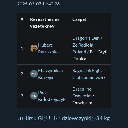
2026-03-07 11:40:28
#
Keresztnév és
Csapat
vezetéknév
Dragon`s Den /
Hubert.
Ze Radiola
1
Ratuszniak
Poland
/ BJJ Gryf
Dębica
Maksymilian
Ragnarok Fight
2
MK
Kurzeja
Club Limanowa
/ l
Draculino
Piotr
3
Oswiecim
/
PK
Kołodziejczyk
Oświęcim
Ju-Jitsu Gi; U-14; dziewczynki; -34 kg