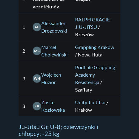
vezetéknév
RALPH GRACIE
Aleksander
1
JIU-JITSU
/
AD
Drozdowski
Rzeszów
Marcel
Grappling Kraków
2
MC
Cholewiński
/ Nowa Huta
Podhale Grappling
Wojciech
Academy
3
WH
Huzior
Resistencja
/
Szaflary
Zosia
Unity Jiu Jitsu
/
3
ZK
Kozłowska
Kraków
Ju-Jitsu Gi; U-8; dziewczynki i
chłopcy; -25 kg