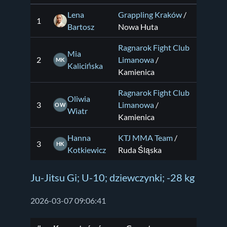
Lena
Grappling Kraków
/
1
Bartosz
Nowa Huta
Ragnarok Fight Club
Mia
2
Limanowa
/
MK
Kalicińska
Kamienica
Ragnarok Fight Club
Oliwia
3
Limanowa
/
OW
Wiatr
Kamienica
Hanna
KTJ MMA Team
/
3
HK
Kotkiewicz
Ruda Śląska
Ju-Jitsu Gi; U-10; dziewczynki; -28 kg
2026-03-07 09:06:41