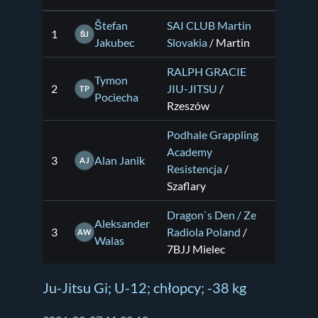
Štefan
SAI CLUB Martin
1
ŠJ
Jakubec
Slovakia
/ Martin
RALPH GRACIE
Tymon
2
JIU-JITSU
/
TP
Pociecha
Rzeszów
Podhale Grappling
Academy
3
Alan Janik
AJ
Resistencja
/
Szaflary
Dragon`s Den / Ze
Aleksander
3
Radiola Poland
/
AW
Walas
7BJJ Mielec
Ju-Jitsu Gi; U-12; chłopcy; -38 kg