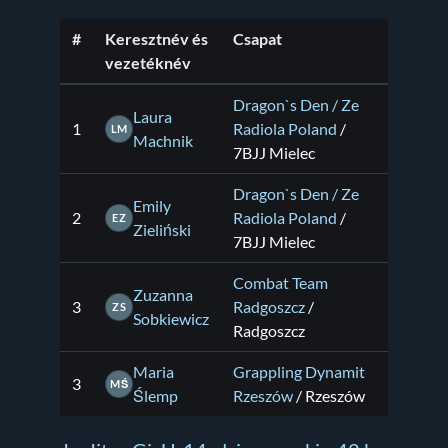
#
Keresztnév és
Csapat
vezetéknév
Dragon`s Den / Ze
Laura
1
Radiola Poland
/
LM
Machnik
7BJJ Mielec
Dragon`s Den / Ze
Emily
2
Radiola Poland
/
EZ
Zieliński
7BJJ Mielec
Combat Team
Zuzanna
3
Radgoszcz
/
ZS
Sobkiewicz
Radgoszcz
Maria
Grappling Dynamit
3
MŚ
Ślemp
Rzeszów
/ Rzeszów