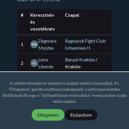
#
Keresztnév
Csapat
és
vezetéknév
Dagmara
Ragnarok Fight Club
1
DM
Myszka
Limanowa
/ l
Lena
Banzai Kraków
/
2
LL
Liberda
Kraków
Podhale Grappling
Marcelina
A sütiket elemzési és személyre szabási célokra használjuk. Az
3
Academy Resistencja
MS
Szado
"Elfogadom" gombra kattintva beleegyezik a sütik használatába.
/ Szaflary
Beállításait
itt
vagy a "Sütibeállítások módosítása" menüpontban tudja
testre szabni.
Patrycja
Grappling Kraków
/
3
PA
Augustyn
Kraków
Elfogadom
Elutasítom
Ju-Jitsu Gi; U-14; dziewczynki; -50 kg