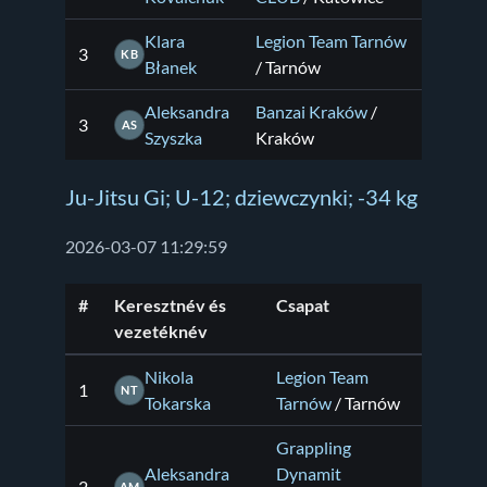
Klara
Legion Team Tarnów
3
KB
Błanek
/ Tarnów
Aleksandra
Banzai Kraków
/
3
AS
Szyszka
Kraków
Ju-Jitsu Gi; U-12; dziewczynki; -34 kg
2026-03-07 11:29:59
#
Keresztnév és
Csapat
vezetéknév
Nikola
Legion Team
1
NT
Tokarska
Tarnów
/ Tarnów
Grappling
Aleksandra
Dynamit