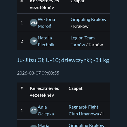
#
Keresztnév és
Csapat
vezetéknév
Wiktoria
Grappling Kraków
1
WM
Moroń
/ Kraków
Natalia
Legion Team
2
NP
Piechnik
Tarnów
/ Tarnów
Ju-Jitsu Gi; U-10; dziewczynki; -31 kg
2026-03-07 09:00:55
#
Keresztnév és
Csapat
vezetéknév
Ania
Ragnarok Fight
1
AO
Ociepka
Club Limanowa
/ l
Maria
Grappling Kraków