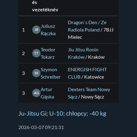
és
vezetéknév
Dragon`s Den / Ze
Juliusz
1
Radiola Poland
/ 7BJJ
JR
Rączka
Mielec
Teodor
Jiu Jitsu Ronin
2
TT
Tokarz
Kraków
/ Kraków
Szymon
ENERGISH FIGHT
3
SS
Schreiber
CLUB
/ Katowice
Artur
Dexters Team Nowy
3
AG
Gąska
Sącz
/ Nowy Sącz
Ju-Jitsu Gi; U-10; chłopcy; -40 kg
2026-03-07 09:21:31