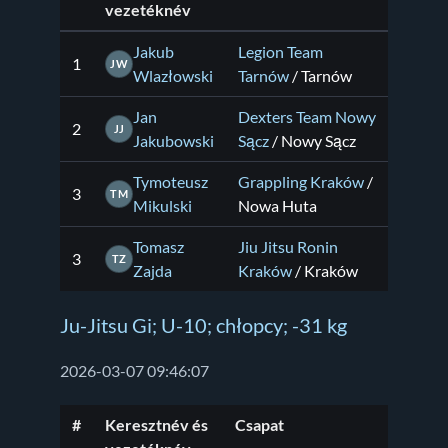
vezetéknév
Jakub
Legion Team
1
JW
Wlazłowski
Tarnów
/ Tarnów
Jan
Dexters Team Nowy
2
JJ
Jakubowski
Sącz
/ Nowy Sącz
Tymoteusz
Grappling Kraków
/
3
TM
Mikulski
Nowa Huta
Tomasz
Jiu Jitsu Ronin
3
TZ
Zajda
Kraków
/ Kraków
Ju-Jitsu Gi; U-10; chłopcy; -31 kg
2026-03-07 09:46:07
#
Keresztnév és
Csapat