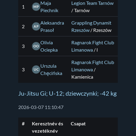
Maja
Legion Team Tarnów
1
MP
Piechnik
/ Tarnów
Aleksandra
Grappling Dynamit
2
AP
Prasoł
Rzeszów
/ Rzeszów
Olivia
Ragnarok Fight Club
3
OO
Ociepka
Limanowa
/ l
Ragnarok Fight Club
Urszula
3
Limanowa
/
UC
Chęcińska
Kamienica
Ju-Jitsu Gi; U-12; dziewczynki; -42 kg
2026-03-07 11:10:47
#
Keresztnév és
Csapat
vezetéknév