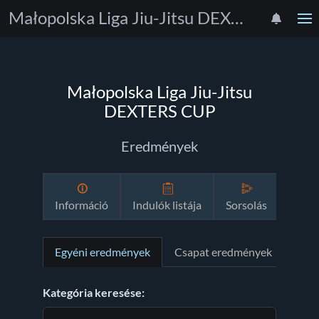
Małopolska Liga Jiu-Jitsu DEXTERS CUP
Małopolska Liga Jiu-Jitsu
DEXTERS CUP
Eredmények
Információ
Indulók listája
Sorsolás
Mene
Egyéni eredmények
Csapat eredmények
Kategória keresése: