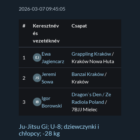
2026-03-07 09:45:05
#
Keresztnév
Csapat
és
vezetéknév
Ewa
Grappling Kraków
/
1
EJ
Jagiencarz
Kraków Nowa Huta
Jeremi
Banzai Kraków
/
2
JS
Sowa
Kraków
Dragon`s Den / Ze
Igor
3
Radiola Poland
/
IB
Borowski
7BJJ Mielec
Ju-Jitsu Gi; U-8; dziewczynki i
chłopcy; -28 kg