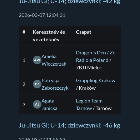
Ju-Jitsu Gi; U-14; dziewczynki; -42 kg
2026-03-07 12:04:31
#
Keresztnév és
Csapat
vezetéknév
Dragon`s Den / Ze
Amelia
1
Radiola Poland
/
AW
Wieczerzak
7BJJ Mielec
Patrycja
Grappling Kraków
2
PZ
Zaborszczyk
/ Kraków
Agata
Legion Team
3
AJ
Janicka
Tarnów
/ Tarnów
Ju-Jitsu Gi; U-14; dziewczynki; -46 kg
2026-03-07 11:55:52