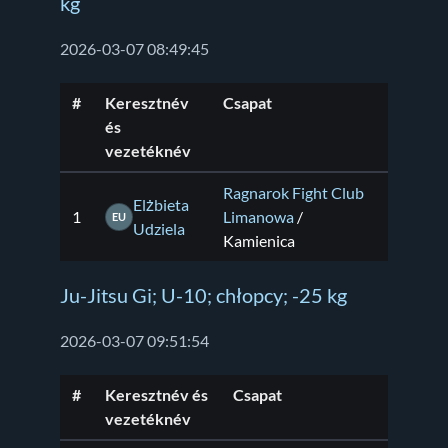
kg
2026-03-07 08:49:45
#
Keresztnév
Csapat
és
vezetéknév
Ragnarok Fight Club
Elżbieta
1
Limanowa
/
EU
Udziela
Kamienica
Ju-Jitsu Gi; U-10; chłopcy; -25 kg
2026-03-07 09:51:54
#
Keresztnév és
Csapat
vezetéknév