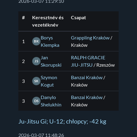
2026-03-07 11:29:10
#
Keresztnév és
Csapat
vezetéknév
Borys
Grappling Kraków
/
1
BK
Klempka
Kraków
Jan
RALPH GRACIE
2
JS
Skorupski
JIU-JITSU
/ Rzeszów
Szymon
Banzai Kraków
/
3
SK
Kogut
Kraków
Danylo
Banzai Kraków
/
3
DS
Shelukhin
Kraków
Ju-Jitsu Gi; U-12; chłopcy; -42 kg
2026-03-07 11:48:26