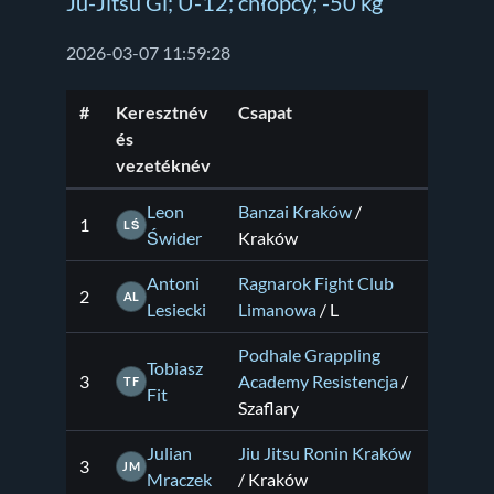
Ju-Jitsu Gi; U-12; chłopcy; -50 kg
2026-03-07 11:59:28
#
Keresztnév
Csapat
és
vezetéknév
Leon
Banzai Kraków
/
1
LŚ
Świder
Kraków
Antoni
Ragnarok Fight Club
2
AL
Lesiecki
Limanowa
/ L
Podhale Grappling
Tobiasz
3
Academy Resistencja
/
TF
Fit
Szaflary
Julian
Jiu Jitsu Ronin Kraków
3
JM
Mraczek
/ Kraków