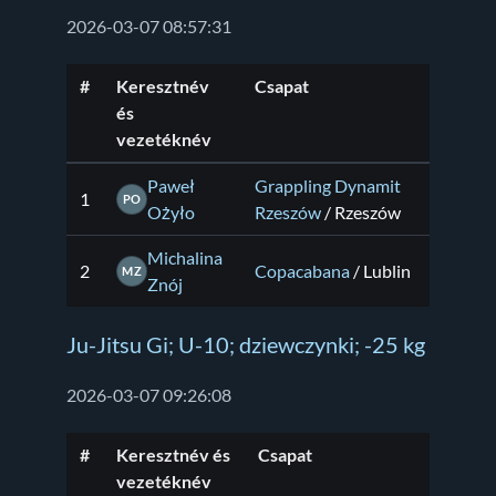
2026-03-07 08:57:31
#
Keresztnév
Csapat
és
vezetéknév
Paweł
Grappling Dynamit
1
PO
Ożyło
Rzeszów
/ Rzeszów
Michalina
2
Copacabana
/ Lublin
MZ
Znój
Ju-Jitsu Gi; U-10; dziewczynki; -25 kg
2026-03-07 09:26:08
#
Keresztnév és
Csapat
vezetéknév