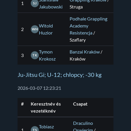
1
SJ
Jakubowski
Struga
Podhale Grappling
Witold
Academy
2
WH
Huzior
Resistencja
/
Szaflary
Tymon
Banzai Kraków
/
3
TK
Krokosz
Kraków
Ju-Jitsu Gi; U-12; chłopcy; -30 kg
2026-03-07 12:23:21
#
Keresztnév és
Csapat
vezetéknév
Draculino
Tobiasz
1
Oswiecim
/
TS