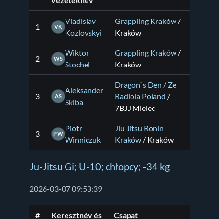
vezetéknév
Vladislav
Grappling Kraków
/
1
VK
Kozlovskyi
Kraków
Wiktor
Grappling Kraków
/
2
WS
Stochel
Kraków
Dragon`s Den / Ze
Aleksander
3
Radiola Poland
/
AS
Skiba
7BJJ Mielec
Piotr
Jiu Jitsu Ronin
3
PW
Winniczuk
Kraków
/ Kraków
Ju-Jitsu Gi; U-10; chłopcy; -34 kg
2026-03-07 09:53:39
#
Keresztnév és
Csapat