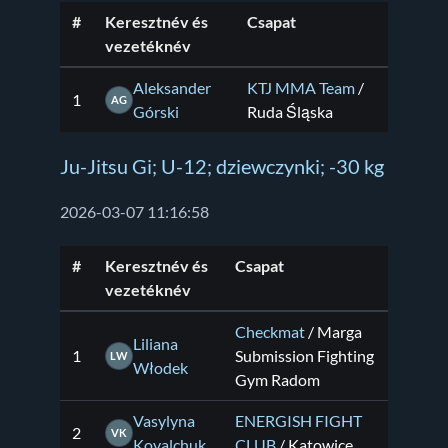
#
Keresztnév és
Csapat
vezetéknév
Aleksander
KTJ MMA Team
/
1
AG
Górski
Ruda Śląska
Ju-Jitsu Gi; U-12; dziewczynki; -30 kg
2026-03-07 11:16:58
#
Keresztnév és
Csapat
vezetéknév
Checkmat
/ Marga
Liliana
1
Submission Fighting
LW
Włodek
Gym Radom
Vasylyna
ENERGISH FIGHT
2
VK
Kovalchuk
CLUB
/ Katowice