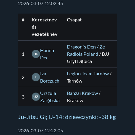
2026-03-07 12:02:45
#
Keresztnév
Csapat
és
vezetéknév
Dragon`s Den / Ze
Hanna
1
Radiola Poland
/ BJJ
HD
Dec
Gryf Dębica
Iza
Legion Team Tarnów
/
2
IB
Borczuch
Tarnów
Urszula
Banzai Kraków
/
3
UZ
Zarębska
Kraków
Ju-Jitsu Gi; U-14; dziewczynki; -38 kg
2026-03-07 12:22:05