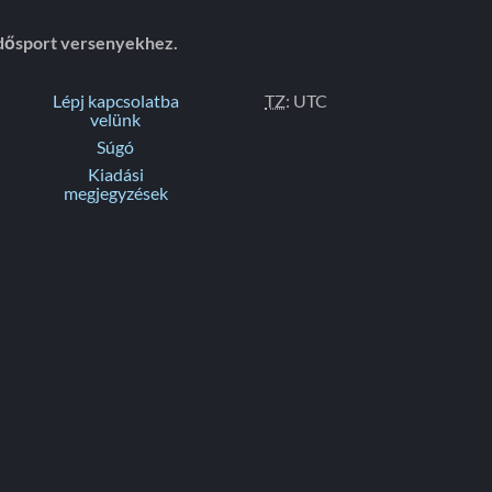
dősport versenyekhez.
Lépj kapcsolatba
TZ
: UTC
velünk
Súgó
Kiadási
megjegyzések