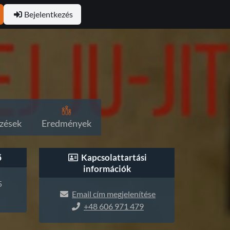
Bejelentkezés
zések
Eredmények
ő
Kapcsolattartási
információk
5
Email cím megjelenítése
+48 606 971 479