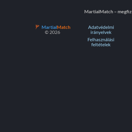
MartialMatch – megfi
Martial
Match
Adatvédelmi
© 2026
irányelvek
Felhasználási
feltételek