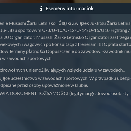
Esemény információk
enie Musashi Żarki Letnisko i Śląski Związek Ju-Jitsu Żarki Letn
 w Ju- Jitsu sportowym U-8/U-10/U-12/U-14/U-16/U18 Fighting / F
olna 20 Organizator: Musashi Żarki-Letnisko Organizator zastrze
wiekowych i wagowych po konsultacji z trenerami !!! Opłata start
dów Terminy płatności Dopuszczenie do zawodów: -zawodnik musi
ia w zawodach sportowych,
 zdrowotnych uniemożliwiających wzięcie udziału w zawodach.,
ące uczestnictwo w zawodach sportowych. W przypadku ubezpie
dpisane przez osoby upoważnione w klubie.
DOKUMENT TOŻSAMOŚCI (legitymację , dowód osobisty , p