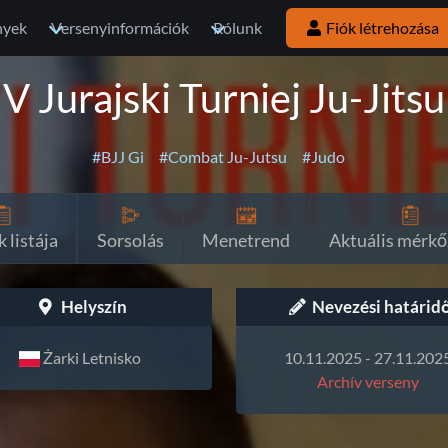
nyek
Versenyinformációk
Rólunk
Fiók létrehozása
V Jurajski Turniej Ju-Jitsu
#BJJ Gi
#Combat Ju-Jutsu
#Judo
 listája
Sorsolás
Menetrend
Aktuális mérkő
Helyszín
Nevezési határid
Żarki Letnisko
10.11.2025 - 27.11.202
Archív verseny