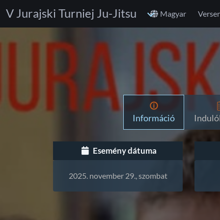
V Jurajski Turniej Ju-Jitsu
Magyar
Verse
Információ
Indulók
Esemény dátuma
2025. november 29., szombat