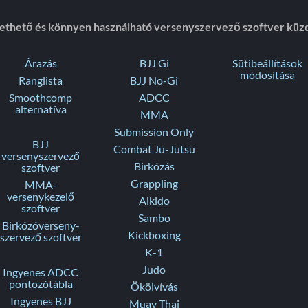
zethető és könnyen használható versenyszervező szoftver küz
Árazás
BJJ Gi
Sütibeállítások
módosítása
Ranglista
BJJ No-Gi
Smoothcomp
ADCC
alternatíva
MMA
Submission Only
BJJ
Combat Ju-Jutsu
versenyszervező
Birkózás
szoftver
Grappling
MMA-
versenykezelő
Aikido
szoftver
Sambo
Birkózóverseny-
Kickboxing
szervező szoftver
K-1
Judo
Ingyenes ADCC
pontozótábla
Ökölvívás
Ingyenes BJJ
Muay Thai