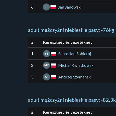
Jan Janowski
6
JJ
adult mężczyźni niebieskie pasy; -76kg
#
Keresztnév és vezetéknév
Sebastian Sobieraj
1
SS
Michał Kwiatkowski
2
MK
Andrzej Szymanski
3
AS
adult mężczyźni niebieskie pasy; -82,3
#
Keresztnév és vezetéknév