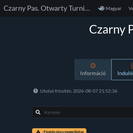
Czarny Pas. Otwarty Turniej BJJ Gi & No Gi
Magyar
V
Czarny P
Információ
Indulók
Utolsó frissítés: 2026-08-07 21:52:36
- Fizetés nincs megerősítve