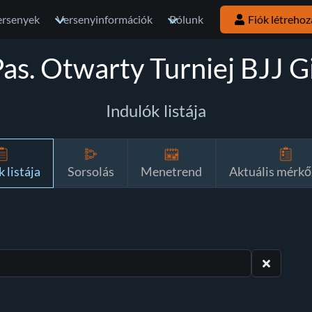
ersenyek
Versenyinformációk
Rólunk
Fiók létrehoz
as. Otwarty Turniej BJJ G
Indulók listája
 listája
Sorsolás
Menetrend
Aktuális mérkő