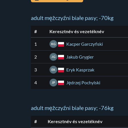
adult mężczyźni białe pasy; -70kg
#
Keresztnév és vezetéknév
Kacper Garczyński
1
KG
Jakub Grygier
2
JG
Eryk Kasprzak
3
EK
Jędrzej Pochylski
4
JP
adult mężczyźni białe pasy; -76kg
#
Keresztnév és vezetéknév