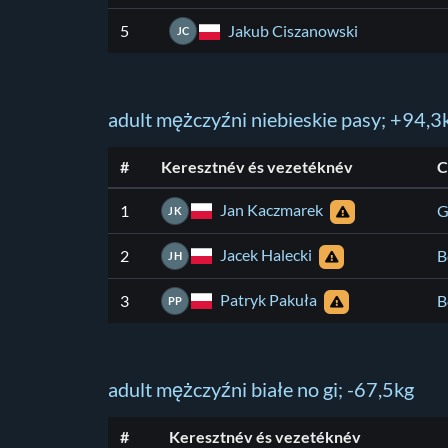
Jakub Ciszanowski
5
JC
adult mężczyźni niebieskie pasy; +94,3
#
Keresztnév és vezetéknév
C
Jan Kaczmarek
1
G
JK
Jacek Halecki
2
B
JH
Patryk Pakuła
3
B
PP
adult mężczyźni białe no gi; -67,5kg
#
Keresztnév és vezetéknév