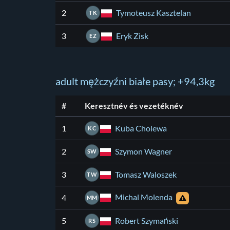
Tymoteusz Kasztelan
2
TK
Eryk Zisk
3
EZ
adult mężczyźni białe pasy; +94,3kg
#
Keresztnév és vezetéknév
Kuba Cholewa
1
KC
Szymon Wagner
2
SW
Tomasz Waloszek
3
TW
Michal Molenda
4
MM
Robert Szymański
5
RS