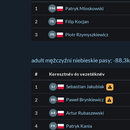
Patryk Mioskowski
1
PM
Filip Kocjan
2
FK
Piotr Rzymyszkiewicz
3
PR
adult mężczyźni niebieskie pasy; -88,3
#
Keresztnév és vezetéknév
Sebastian Jakubiak
1
SJ
Paweł Brynkiewicz
2
PB
Artur Rubaszewski
3
AR
Patryk Kania
4
PK