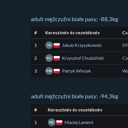
adult mężczyźni białe pasy; -88,3kg
#
Keresztnév és vezetéknév
Cs
Jakub Krzyszkowski
1
XY
JK
Krzysztof Chudziński
2
Cz
KC
Patryk Wincek
3
Wa
PW
adult mężczyźni białe pasy; -94,3kg
#
Keresztnév és vezetéknév
Maciej Lament
1
ML