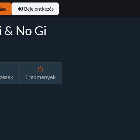
ása
Bejelentkezés
i & No Gi
zések
Eredmények