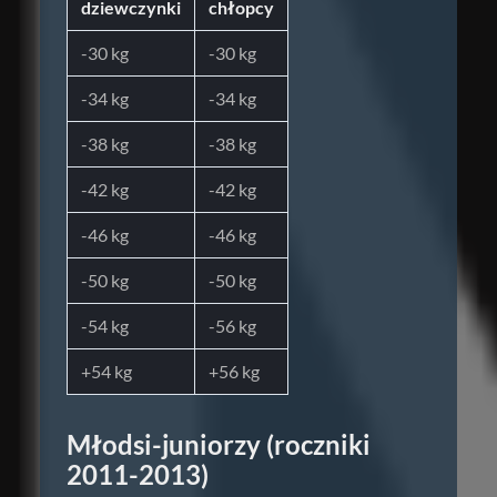
dziewczynki
chłopcy
-30 kg
-30 kg
-34 kg
-34 kg
-38 kg
-38 kg
-42 kg
-42 kg
-46 kg
-46 kg
-50 kg
-50 kg
-54 kg
-56 kg
+54 kg
+56 kg
Młodsi-juniorzy (roczniki
2011-2013)