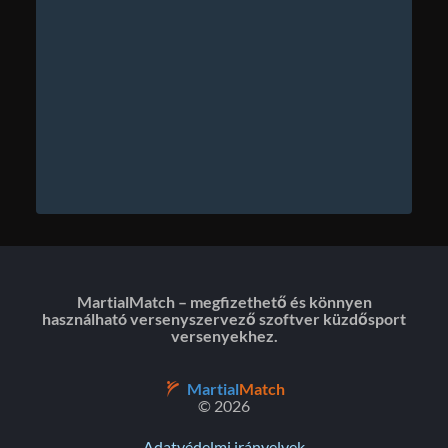
MartialMatch – megfizethető és könnyen
használható versenyszervező szoftver küzdősport
versenyekhez.
Martial
Match
© 2026
Adatvédelmi irányelvek