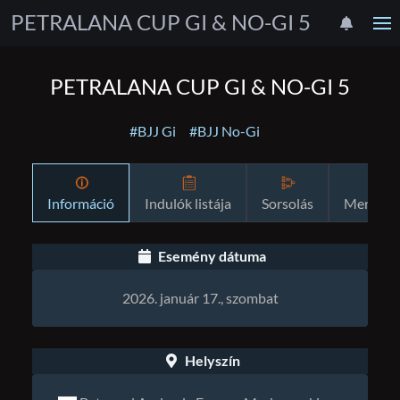
PETRALANA CUP GI & NO-GI 5
PETRALANA CUP GI & NO-GI 5
#BJJ Gi
#BJJ No-Gi
Információ
Indulók listája
Sorsolás
Menetre
Esemény dátuma
2026. január 17., szombat
Helyszín