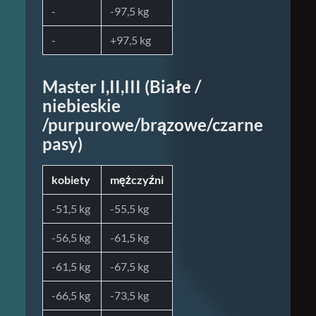
-
-97,5 kg
-
+97,5 kg
Master I,II,III (Białe /
niebieskie
/purpurowe/brązowe/czarne
pasy)
kobiety
mężczyźni
-51,5 kg
-55,5 kg
-56,5 kg
-61,5 kg
-61,5 kg
-67,5 kg
-66,5 kg
-73,5 kg