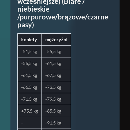
wcześniejsze) (Białe /
niebieskie
/purpurowe/brązowe/czarne
pasy)
kobiety
mężczyźni
-51,5 kg
-55,5 kg
-56,5 kg
-61,5 kg
-61,5 kg
-67,5 kg
-66,5 kg
-73,5 kg
-71,5 kg
-79,5 kg
+75,5 kg
-85,5 kg
-
-91,5 kg