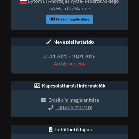
Bytom ul Andrzeja Frycza- Modrzewskiego
5A Hala Na Skarpie
Térkép megjelenítése
Nevezési határidő
01.11.2025 - 10.01.2026
Archív verseny
Kapcsolattartási információk
Email cím megjelenítése
+48 606 220 109
Letölthető fájlok