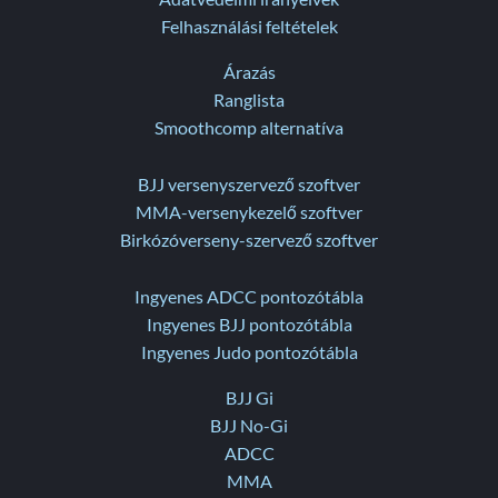
Felhasználási feltételek
Árazás
Ranglista
Smoothcomp alternatíva
BJJ versenyszervező szoftver
MMA-versenykezelő szoftver
Birkózóverseny-szervező szoftver
Ingyenes ADCC pontozótábla
Ingyenes BJJ pontozótábla
Ingyenes Judo pontozótábla
BJJ Gi
BJJ No-Gi
ADCC
MMA