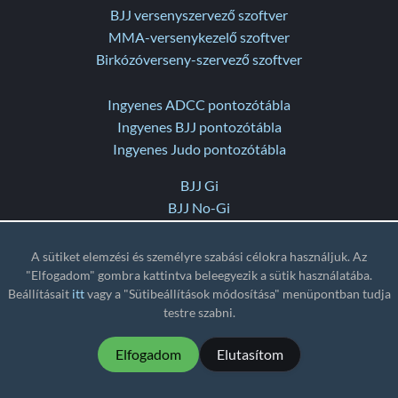
BJJ versenyszervező szoftver
MMA-versenykezelő szoftver
Birkózóverseny-szervező szoftver
Ingyenes ADCC pontozótábla
Ingyenes BJJ pontozótábla
Ingyenes Judo pontozótábla
BJJ Gi
BJJ No-Gi
ADCC
MMA
A sütiket elemzési és személyre szabási célokra használjuk. Az
Submission Only
"Elfogadom" gombra kattintva beleegyezik a sütik használatába.
Beállításait
itt
vagy a "Sütibeállítások módosítása" menüpontban tudja
Combat Ju-Jutsu
testre szabni.
Birkózás
Grappling
Elfogadom
Elutasítom
Aikido
Sambo