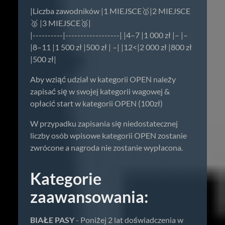
|Liczba zawodników |1 MIEJSCE🥇|2 MIEJSCE
🥈 |3 MIEJSCE🥉|
|----------|------------------| |4–7 |1 000 zł |– |–
|8–11 |1 500 zł |500 zł | –| |12<|2 000 zł |800 zł
|500 zł|
Aby wziąć udział w kategorii OPEN należy
zapisać się w swojej kategorii wagowej &
opłacić start w kategorii OPEN (100zł)
W przypadku zapisania się niedostatecznej
liczby osób wpisowe kategorii OPEN zostanie
zwrócone a nagroda nie zostanie wypłacona.
Kategorie
zaawansowania:
BIAŁE PASY
- Poniżej 2 lat doświadczenia w