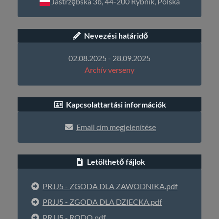
Jastrzębska 3b, 44-200 Rybnik, Polska
Nevezési határidő
02.08.2025 - 28.09.2025
Archív verseny
Kapcsolattartási információk
Email cím megjelenítése
Letölthető fájlok
PRJJ5 - ZGODA DLA ZAWODNIKA.pdf
PRJJ5 - ZGODA DLA DZIECKA.pdf
PRJJ5 - RODO.pdf