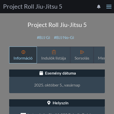
Project Roll Jiu-Jitsu 5
Project Roll Jiu-Jitsu 5
#BJJ Gi
#BJJ No-Gi
Információ
Indulók listája
Sorsolás
Menetre
Esemény dátuma
2025. október 5., vasárnap
Helyszín