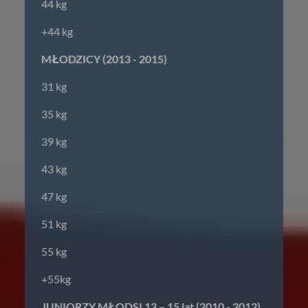
44 kg
+44 kg
MŁODZICY (2013 - 2015)
31 kg
35 kg
39 kg
43 kg
47 kg
51 kg
55 kg
+55kg
JUNIORZY MŁODSI 13 – 15 lat (2010 - 2012)