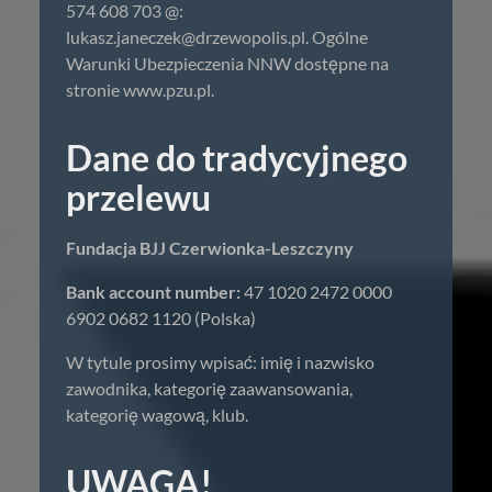
574 608 703 @:
lukasz.janeczek@drzewopolis.pl
. Ogólne
Warunki Ubezpieczenia NNW dostępne na
stronie www.pzu.pl.
Dane do tradycyjnego
przelewu
Fundacja BJJ Czerwionka-Leszczyny
Bank account number:
47 1020 2472 0000
6902 0682 1120 (Polska)
W tytule prosimy wpisać: imię i nazwisko
zawodnika, kategorię zaawansowania,
kategorię wagową, klub.
UWAGA!