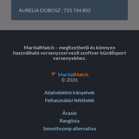
AURELIA DOBOSZ : 733 744 802
MartialMatch – megfizethető és könnyen
használható versenyszervező szoftver küzdősport
versenyekhez.
Martial
Match
© 2026
Adatvédelmi irányelvek
Felhasználási feltételek
Árazás
Ranglista
Smoothcomp alternatíva