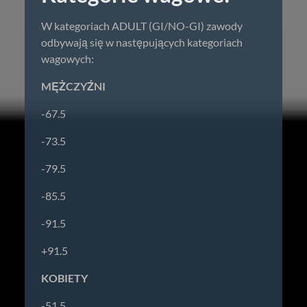
W kategoriach ADULT (GI/NO-GI) zawody
odbywają się w następujących kategoriach
wagowych:
MĘŻCZYŹNI
-67.5
-73.5
-79.5
-85.5
-91.5
+91.5
KOBIETY
-51.5