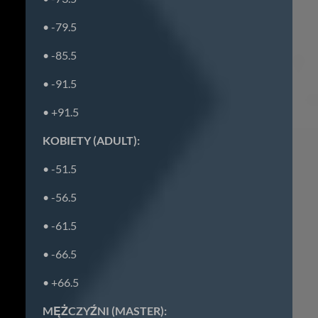
• -79.5
• -85.5
• -91.5
• +91.5
KOBIETY (ADULT):
• -51.5
• -56.5
• -61.5
• -66.5
• +66.5
MĘŻCZYŹNI (MASTER):