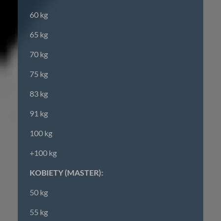
60 kg
65 kg
70 kg
75 kg
83 kg
91 kg
100 kg
+100 kg
KOBIETY (MASTER):
50 kg
55 kg