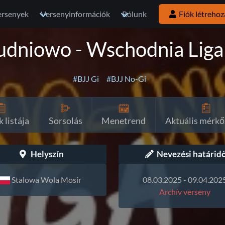
ersenyek
Versenyinformációk
Rólunk
Fiók létrehoz
udniowo - Wschodnia Liga
#BJJ Gi
#BJJ No-Gi
 listája
Sorsolás
Menetrend
Aktuális mérkő
Helyszín
Nevezési határid
Stalowa Wola Mosir
08.03.2025 - 09.04.202
Archív verseny