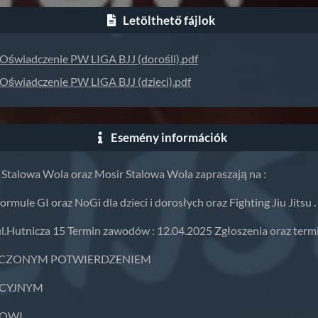
Letölthető fájlok
Oświadczenie PW LIGA BJJ (dorośli).pdf
Oświadczenie PW LIGA BJJ (dzieci).pdf
Esemény információk
 Stalowa Wola oraz Mosir Stalowa Wola zapraszają na :
mule GI oraz NoGi dla dzieci i dorosłych oraz Fighting Jiu Jitsu .
.Hutnicza 15 Termin zawodów : 12.04.2025 Zgłoszenia oraz termin
ĄCZONYM POTWIERDZENIEM
ACYJNYM
TOWI