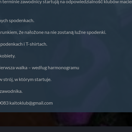
 terminie zawodnicy startują na odpowiedzialność klubów macierz
źnych spodenkach.
arunkiem, że nałożone na nie zostaną luźne spodenki.
spodenkach i T-shirtach.
kobiety.
pierwsza walka – według harmonogramu
strój, w którym startuje.
 zawodnika.
50083
kaitoklub@gmail.com