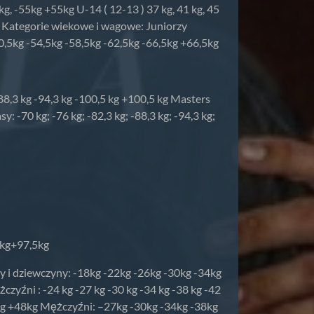
0 kg, -55kg +55kg U-14 ( 12-13 ) 37 kg, 41 kg, 45
1kg Kategorie wiekowe i wagowe: Juniorzy
0,5kg -54,5kg -58,5kg -62,5kg -66,5kg +66,5kg
 -88,3 kg -94,3 kg -100,5 kg +100,5 kg Masters
sy: -70 kg; -76 kg; -82,3 kg; -88,3 kg; -94,3 kg;
5kg+97,5kg
cy i dziewczyny: -18kg -22kg -26kg -30kg -34kg
żczyźni : -24 kg -27 kg -30 kg -34 kg -38 kg -42
48kg +48kg Mężczyźni: –27kg -30kg -34kg -38kg