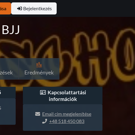
ása
Bejelentkezés
 BJJ
zések
Eredmények
ő
Kapcsolattartási
információk
5
Email cím megjelenítése
+48 518 450 083