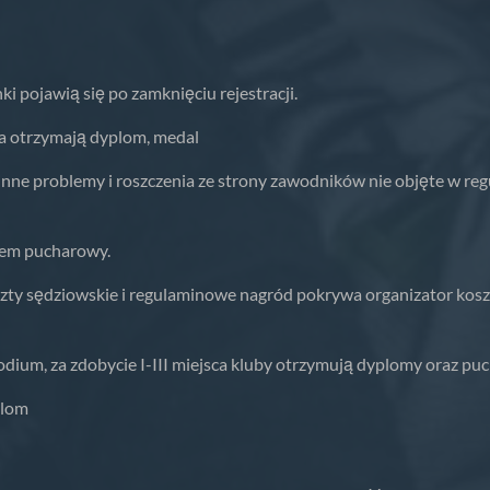
pojawią się po zamknięciu rejestracji.
ca otrzymają dyplom, medal
nne problemy i roszczenia ze strony zawodników nie objęte w regu
stem pucharowy.
szty sędziowskie i regulaminowe nagród pokrywa organizator kosz
podium, za zdobycie I-III miejsca kluby otrzymują dyplomy oraz pu
plom