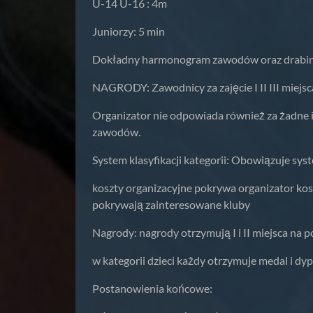
U-14 U-16 : 4m
Juniorzy: 5 min
Dokładny harmonogram zawodów oraz drabinki 
NAGRODY: Zawodnicy za zajęcie I II III miejs
Organizator nie odpowiada również za żadne i
zawodów.
System klasyfikacji kategorii: Obowiązuje sy
koszty organizacyjne pokrywa organizator ko
pokrywają zainteresowane kluby
Nagrody: nagrody otrzymują I i II miejsca na 
w kategorii dzieci każdy otrzymuje medal i dy
Postanowienia końcowe: