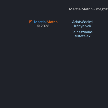
MartialMatch – megfi
Martial
Match
Adatvédelmi
© 2026
irányelvek
Felhasználási
feltételek