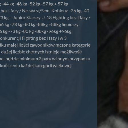
-44 kg -48 kg -52 kg -57 kg + 57 kg
 bez I fazy / Ne-waza/Semi Kobiety: -36 kg -40
3 kg – Junior Starszy U-18 Fighting bez I fazy /
66 kg -73 kg -80 kg -88kg +88kg Seniorzy
66 kg -73 kg -80 kg -88kg -96kg +96kg
nkurencji Fighting bez I fazy i w 3
ku małej ilości zawodników łączone kategorie
dużej liczbie chętnych istnieje możliwość
ednej będzie minimum 3 pary w innym przypadku
kończeniu każdej kategorii wiekowej