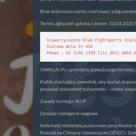
Brak dokonania opłaty startowej i załączeniem
Termin zgłoszeń upływa z dniem : 02.04.2025 S
Stowarzyszenie Klub FightSports Stalo
Stalowa Wola 37-450

Pekao : 82 1240 2799 1111 0011 0864 
UWAGA! Po upłynięciu powyższego terminu 
Każdy startujący zawodnik, aby zostać dopusz
posiadać dokument tożsamości – osoby niepe
Zasady turnieju: IBJJF
Dywizje i kategorie wagowe
białe bały niebieskie,purpurowe pasy master o
Podział na Chłopcy i dziewczynki DZIECI : Dzieci 