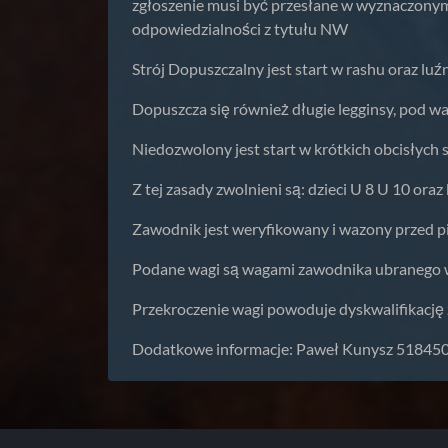
zgłoszenie musi być przesłane w wyznaczonym
odpowiedzialności z tytułu NW
Strój Dopuszczalny jest start w rashu oraz lu
Dopuszcza się również długie legginsy, pod w
Niedozwolony jest start w krótkich obcisłych 
Z tej zasady zwolnieni są: dzieci U 8 U 10 oraz 
Zawodnik jest weryfikowany i wazony przed 
Podane wagi są wagami zawodnika ubranego w 
Przekroczenie wagi powoduje dyskwalifikację
Dodatkowe informacje: Paweł Kunysz 5184