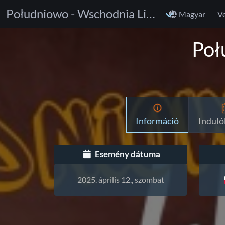
Południowo - Wschodnia Liga BJJ
Magyar
V
Poł
Információ
Indulók
Esemény dátuma
2025. április 12., szombat