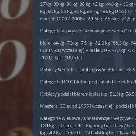
27 kg, 30 kg, 34 kg, 38 kg, 42 kg, - 46kg – 50kg
kg , 50 kg, 55 kg, 60 kg, 66 kg, +66 kg U16 ( 
(roczniki 2007-2008): -61,5kg -66,5kg -71,5kg
Kategorie wagowe oraz zaawansowania GI ( k
białe -64 kg -70 kg -76 kg -82,3 kg -88,3 kg -9
(30 1993 i wcześniej ) – białe pasy: -70 kg; -76 
-100,5 kg; +100,5 kg
Kobiety Seniorki: – białe pasy/niebieskie -48,5 k
Kategoria NO GI Adult podział białe, niebies
Kobiety podział białe/niebieskie -51,5kg-56,
Masters (30lat od 1995 i wcześniej ) podział 
Kategorie wiekowe / konkurencje / wagowe -Dzi
+34 kg – Dzieci U-10 -Fighting bez I fazy / Ne-
kg + 42 kg – Dzieci U-12 Fighting bez I fazy