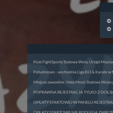
Klub FightSports Stalowa Wola, Urząd Miasta
Południowo - wschodnia Liga BJJ & Karate w for
Miejsce zawodów : Hala Mosir Stalowa Wola ul
POPRAWNA REJESTRACJA TYLKO Z DOŁ
OPŁATY STARTOWEJ W PANELU REJESTR
OPŁATY STARTOWE NIE PODLEGA ZWRO