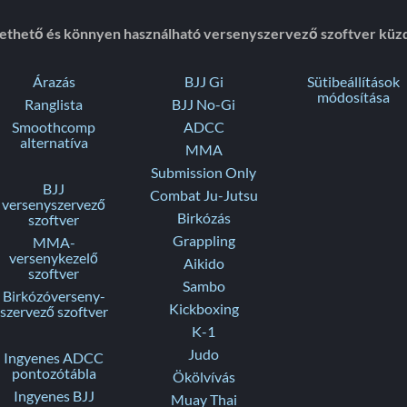
zethető és könnyen használható versenyszervező szoftver küz
Árazás
BJJ Gi
Sütibeállítások
módosítása
Ranglista
BJJ No-Gi
Smoothcomp
ADCC
alternatíva
MMA
Submission Only
BJJ
Combat Ju-Jutsu
versenyszervező
Birkózás
szoftver
Grappling
MMA-
versenykezelő
Aikido
szoftver
Sambo
Birkózóverseny-
Kickboxing
szervező szoftver
K-1
Judo
Ingyenes ADCC
pontozótábla
Ökölvívás
Ingyenes BJJ
Muay Thai