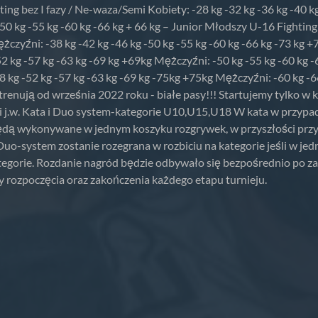
ng bez I fazy / Ne-waza/Semi Kobiety: -28 kg -32 kg -36 kg -40 kg 
50 kg -55 kg -60 kg -66 kg + 66 kg – Junior Młodszy U-16 Fighting
żczyźni: -38 kg -42 kg -46 kg -50 kg -55 kg -60 kg -66 kg -73 kg +7
2 kg -57 kg -63 kg -69 kg +69kg Mężczyźni: -50 kg -55 kg -60 kg -
48 kg -52 kg -57 kg -63 kg -69 kg -75kg +75kg Mężczyźni: -60 kg -
trenują od września 2022 roku - białe pasy!!! Startujemy tylko w ko
 j.w. Kata i Duo system-kategorie U10,U15,U18 W kata w przypad
 będą wykonywane w jednym koszyku rozgrywek, w przyszłości przy 
Duo-system zostanie rozegrana w rozbiciu na kategorie jeśli w j
tegorie. Rozdanie nagród będzie odbywało się bezpośrednio po za
 rozpoczęcia oraz zakończenia każdego etapu turnieju.