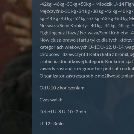
-42kg -46kg -50kg +50kg – Młodzik U-14 Fighti
Mężczyźni:-30 kg -34 kg -38 kg -42 kg -46 kg -
kg -44 kg -48 kg -52 kg -57 kg -63 kg +63 kg Mę
Ne-waza/Semi Kobiety: -40 kg -44 kg -48 kg -5
Fighting bez I fazy / Ne-waza/Semi Kobiety: -
Nowicjusz-prawo startu tylko dla tych, którzy 
kategoriach wiekowych U-10,U-12, U-14, wagi
chłopców i dziewczyn!!! Kata i kata z bronią
zrobienia dodatkowej kategorii. Konkurencja 
zawody zostaną rozegrane bez podziału na ka
Organizator zastrzega sobie możliwość zmiany
Od U10 z kończeniami
Czas walki:
Dzieci U-8 U-10 : 2min
U-12 : 3min