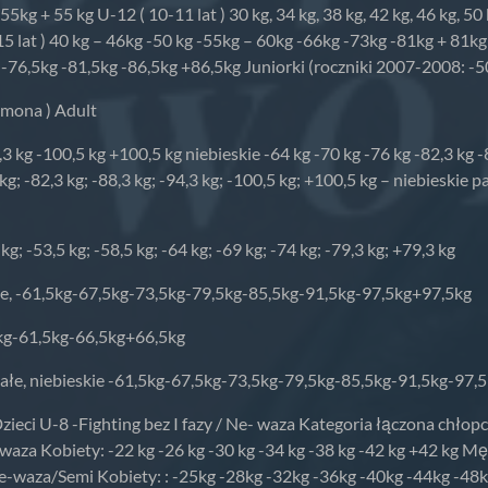
 -55kg + 55 kg U-12 ( 10-11 lat ) 30 kg, 34 kg, 38 kg, 42 kg, 46 kg, 5
14-15 lat ) 40 kg – 46kg -50 kg -55kg – 60kg -66kg -73kg -81kg + 8
 -76,5kg -81,5kg -86,5kg +86,5kg Juniorki (roczniki 2007-2008: -5
imona ) Adult
4,3 kg -100,5 kg +100,5 kg niebieskie -64 kg -70 kg -76 kg -82,3 kg
kg; -82,3 kg; -88,3 kg; -94,3 kg; -100,5 kg; +100,5 kg – niebieskie pa
g; -53,5 kg; -58,5 kg; -64 kg; -69 kg; -74 kg; -79,3 kg; +79,3 kg
kie, -61,5kg-67,5kg-73,5kg-79,5kg-85,5kg-91,5kg-97,5kg+97,5kg
5kg-61,5kg-66,5kg+66,5kg
białe, niebieskie -61,5kg-67,5kg-73,5kg-79,5kg-85,5kg-91,5kg-97,
eci U-8 -Fighting bez I fazy / Ne- waza Kategoria łączona chłop
 waza Kobiety: -22 kg -26 kg -30 kg -34 kg -38 kg -42 kg +42 kg Mę
 / Ne-waza/Semi Kobiety: : -25kg -28kg -32kg -36kg -40kg -44kg -