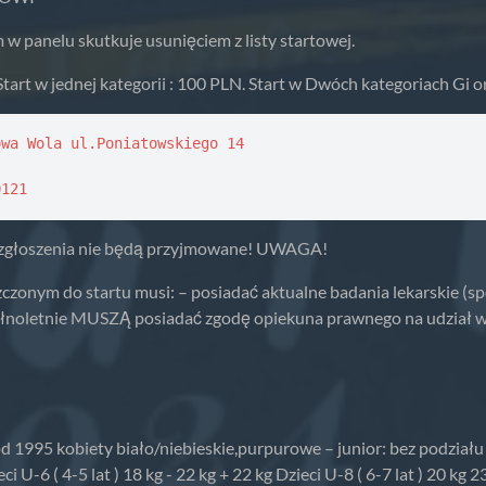
 w panelu skutkuje usunięciem z listy startowej.
tart w jednej kategorii : 100 PLN. Start w Dwóch kategoriach Gi o
wa Wola ul.Poniatowskiego 14

0121
zgłoszenia nie będą przyjmowane! UWAGA!
czonym do startu musi: – posiadać aktualne badania lekarskie (s
łnoletnie MUSZĄ posiadać zgodę opiekuna prawnego na udział w
d 1995 kobiety biało/niebieskie,purpurowe – junior: bez podziału 
U-6 ( 4-5 lat ) 18 kg - 22 kg + 22 kg Dzieci U-8 ( 6-7 lat ) 20 kg 23