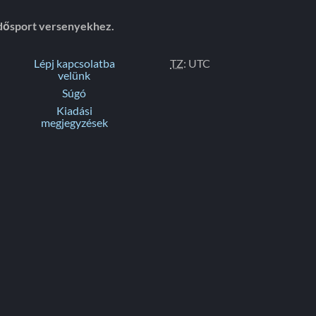
dősport versenyekhez.
Lépj kapcsolatba
TZ
: UTC
velünk
Súgó
Kiadási
megjegyzések