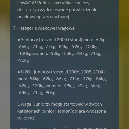
UWAGA! Podczas weryfikacji należy
dostarczyć wydrukowane potwierdzenie
przelewu opłaty startowej!
Kategorie wiekowe i wagowe
● Seniorzy (roczniki 2004 i starsi) men: -62kg,
-66kg, -71kg, -77kg, -84kg, -92kg, -100kg,
-130kg women: -53kg, -58kg, -64kg, -71kg,
-90kg
● U20 – juniorzy (roczniki 2006, 2005, 2004)
men: -58kg, -62kg, -66kg, -71kg, -77kg, -84kg,
-92kg, -130kg women: -49kg, -53kg, -58kg,
-64kg, -71kg, -90kg
Uwaga! Juniorzy mogą startować w dwóch
kategoriach: junior i senior (opłata wnoszona
tylko raz)