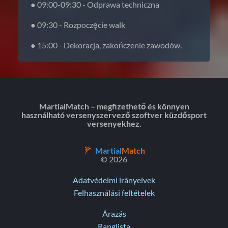
● 09:00-09:30 - Odprawa techniczna
● 09:30 - Rozpoczęcie walk
● 15:00 - Dekoracja, zakończenie zawodów.
MartialMatch – megfizethető és könnyen
használható versenyszervező szoftver küzdősport
versenyekhez.
Martial
Match
© 2026
Adatvédelmi irányelvek
Felhasználási feltételek
Árazás
Ranglista