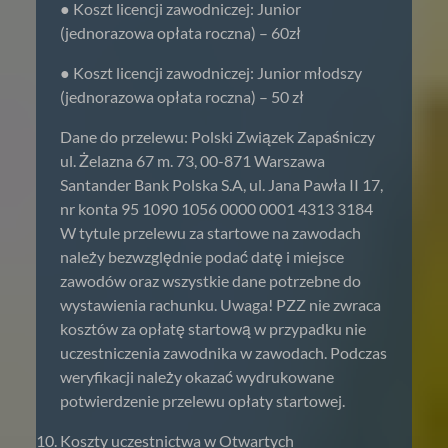
● Koszt licencji zawodniczej: Junior
(jednorazowa opłata roczna) – 60zł
● Koszt licencji zawodniczej: Junior młodszy
(jednorazowa opłata roczna) – 50 zł
Dane do przelewu: Polski Związek Zapaśniczy
ul. Żelazna 67 m. 73, 00-871 Warszawa
Santander Bank Polska S.A, ul. Jana Pawła II 17,
nr konta 95 1090 1056 0000 0001 4313 3184
W tytule przelewu za startowe na zawodach
należy bezwzględnie podać datę i miejsce
zawodów oraz wszystkie dane potrzebne do
wystawienia rachunku. Uwaga! PZZ nie zwraca
kosztów za opłatę startową w przypadku nie
uczestniczenia zawodnika w zawodach. Podczas
weryfikacji należy okazać wydrukowane
potwierdzenie przelewu opłaty startowej.
Koszty uczestnictwa w Otwartych