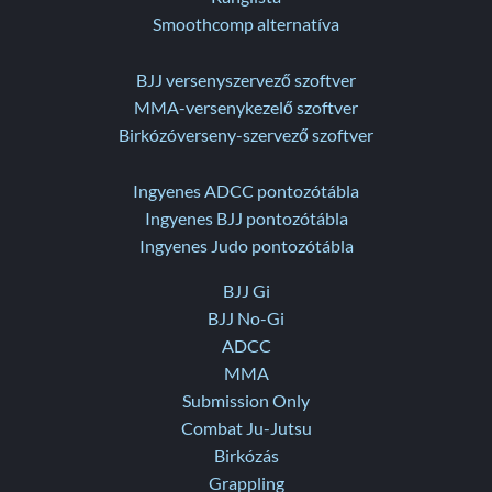
Smoothcomp alternatíva
BJJ versenyszervező szoftver
MMA-versenykezelő szoftver
Birkózóverseny-szervező szoftver
Ingyenes ADCC pontozótábla
Ingyenes BJJ pontozótábla
Ingyenes Judo pontozótábla
BJJ Gi
BJJ No-Gi
ADCC
MMA
Submission Only
Combat Ju-Jutsu
Birkózás
Grappling