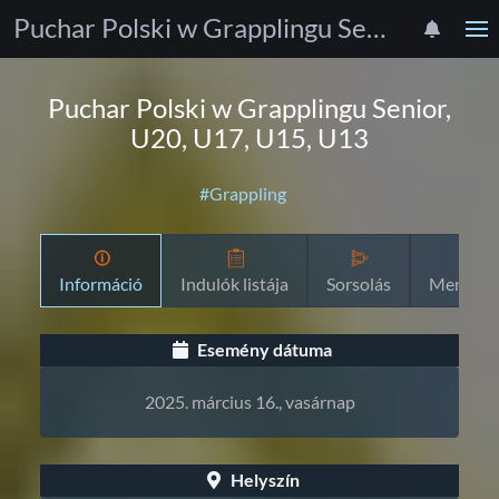
Puchar Polski w Grapplingu Senior, U20, U17, U15, U13
Puchar Polski w Grapplingu Senior,
U20, U17, U15, U13
#Grappling
Információ
Indulók listája
Sorsolás
Menetre
Esemény dátuma
2025. március 16., vasárnap
Helyszín