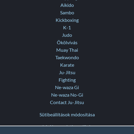
Aikido
Sambo
Kickboxing
K-1
Judo
Ökölvívás
Muay Thai
Taekwondo
Karate
Ju-Jitsu
Fighting
Ne-waza Gi
Ne-waza No-Gi
Contact Ju-Jitsu
Sütibeállítások módosítása
Lépj kapcsolatba velünk