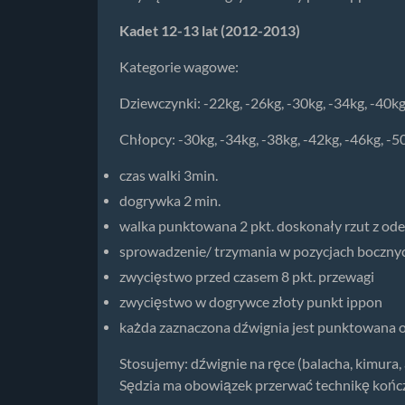
Kadet 12-13 lat (2012-2013)
Kategorie wagowe:
Dziewczynki: -22kg, -26kg, -30kg, -34kg, -40kg
Chłopcy: -30kg, -34kg, -38kg, -42kg, -46kg, -50
czas walki 3min.
dogrywka 2 min.
walka punktowana 2 pkt. doskonały rzut z o
sprowadzenie/ trzymania w pozycjach bocznych
zwycięstwo przed czasem 8 pkt. przewagi
zwycięstwo w dogrywce złoty punkt ippon
każda zaznaczona dźwignia jest punktowana o
Stosujemy: dźwignie na ręce (balacha, kimura,
Sędzia ma obowiązek przerwać technikę kończą