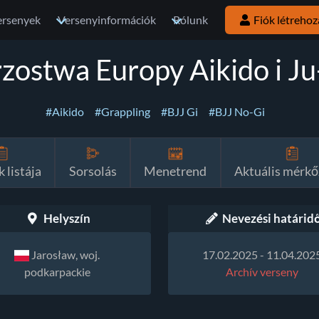
ersenyek
Versenyinformációk
Rólunk
Fiók létrehoz
zostwa Europy Aikido i Ju
#Aikido
#Grappling
#BJJ Gi
#BJJ No-Gi
 listája
Sorsolás
Menetrend
Aktuális mérkő
Helyszín
Nevezési határid
Jarosław, woj.
17.02.2025 - 11.04.202
podkarpackie
Archív verseny