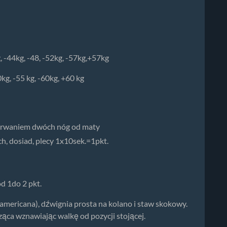
, -44kg, -48, -52kg, -57kg,+57kg
kg, -55 kg, -60kg, +60 kg
derwaniem dwóch nóg od maty
, dosiad, plecy 1x10sek.=1pkt.
d 1do 2 pkt.
 americana), dźwignia prosta na kolano i staw skokowy.
ca wznawiając walkę od pozycji stojącej.