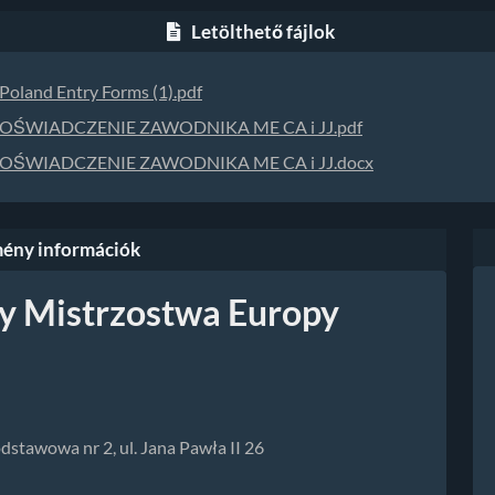
Letölthető fájlok
Poland Entry Forms (1).pdf
OŚWIADCZENIE ZAWODNIKA ME CA i JJ.pdf
OŚWIADCZENIE ZAWODNIKA ME CA i JJ.docx
ény információk
y Mistrzostwa Europy
odstawowa nr 2, ul. Jana Pawła II 26