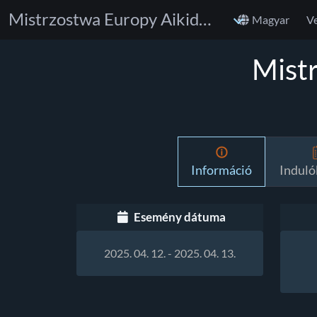
Mistrzostwa Europy Aikido i Ju-Jitsu
Magyar
V
Mistr
Információ
Indulók
Esemény dátuma
2025. 04. 12. - 2025. 04. 13.