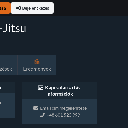
ása
Bejelentkezés
-Jitsu
zések
Eredmények
ő
Kapcsolattartási
információk
5
Email cím megjelenítése
+48 601 523 999